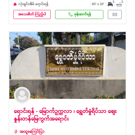
3
2
လုံးချင်းအိမ် ရောင်းရန်
60' x 20'
အသေးစိတ် ကြည့်ပါ
ဖုန်းဆက်ရန်
ရောင်းရန် - မြောက်ဥက္ကလာ ၊ ရွှေတ်မှုံရိပ်သာ စျေး
နှုန်းတန်မြေကွက်အရောင်း
အထူးကြော်ငြာ