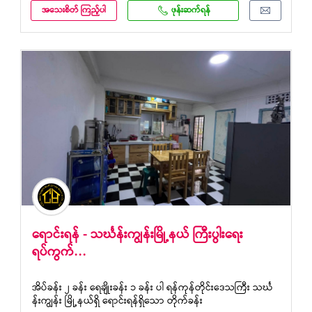
အသေးစိတ် ကြည့်ပါ
ဖုန်းဆက်ရန်
ရောင်းရန် - သင်္ဃန်းကျွန်းမြို့နယ် ကြီးပွါးရေး
ရပ်ကွက်…
အိပ်ခန်း ၂ ခန်း ရေချိုးခန်း ၁ ခန်း ပါ ရန်ကုန်တိုင်းဒေသကြီး သင်္ဃ
န်းကျွန်း မြို့နယ်ရှိ ရောင်းရန်ရှိသော တိုက်ခန်း