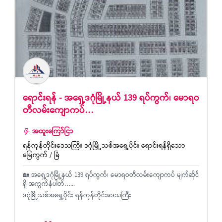
ရောင်းရန် - အရှေ့ဒဂုံမြို့နယ် 139 ရပ်ကွက်၊ မောရဝ
တီလမ်းကျောကပ်…
အထူးကြော်ငြာ
ရန်ကုန်တိုင်းဒေသကြီး ဒဂုံမြို့သစ်အရှေ့ပိုင်း ရောင်းရန်ရှိသော
မြေကွက် / ခြံ
🏡 အရှေ့ဒဂုံမြို့နယ် 139 ရပ်ကွက်၊ မောရဝတီလမ်းကျောကပ် မျက်ဆိုင်
ရှိ အကွက်နံပါတ်…...
ဒဂုံမြို့သစ်အရှေ့ပိုင်း ရန်ကုန်တိုင်းဒေသကြီး