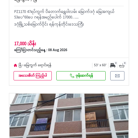
PZ1170 47ရပ်ကွက် ပိတောက်ရွှေဝါလမ်း မြောက်ဒဂုံ မြေအကျယ်
53ပေ*60ပေ ဂရန်အမည်ပေါက် 17000…...
ဒဂုံမြို့သစ်မြောက်ပိုင်း ရန်ကုန်တိုင်းဒေသကြီး
17,000 သိန်း
ကြော်ငြာတင်သည့်နေ့ : 08 Aug 2026
x
x
ခြံ ၊ မြေကွက် ရောင်းရန်
53' x 60'
အသေးစိတ် ကြည့်ပါ
ဖုန်းဆက်ရန်