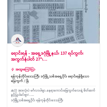
ရောင်းရန် - အရှေ့ဒဂုံမြို့နယ်၊ 137 ရပ်ကွက်၊
အကွက်နံပါတ် 27*၊…
အထူးကြော်ငြာ
ရန်ကုန်တိုင်းဒေသကြီး ဒဂုံမြို့သစ်အရှေ့ပိုင်း ရောင်းရန်ရှိသော
မြေကွက် / ခြံ
🙏🏻 အားလုံးပဲ မင်္ဂလာပါဗျာ..နေရာကောင်းမြေကွက်‌လေးနဲ့ မိတ်ဆက်
ခွင့်ပြုပါခင်ဗျာ!…...
ဒဂုံမြို့သစ်အရှေ့ပိုင်း ရန်ကုန်တိုင်းဒေသကြီး