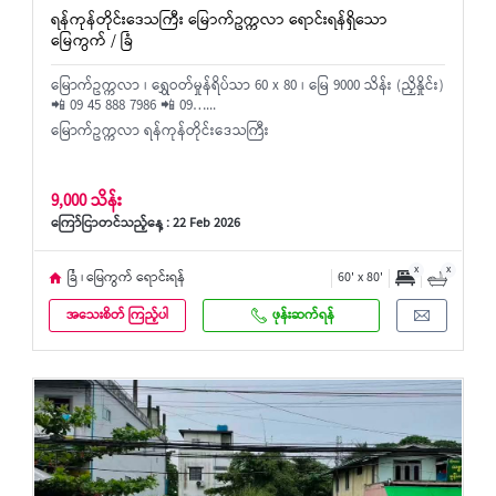
ရန်ကုန်တိုင်းဒေသကြီး မြောက်ဥက္ကလာ ရောင်းရန်ရှိသော
မြေကွက် / ခြံ
မြောက်ဥက္ကလာ ၊ ရွှေဝတ်မှုန်ရိပ်သာ 60 x 80 ၊ မြေ 9000 သိန်း (ညှိနှိုင်း)
📲 09 45 888 7986 📲 09…...
မြောက်ဥက္ကလာ ရန်ကုန်တိုင်းဒေသကြီး
9,000 သိန်း
ကြော်ငြာတင်သည့်နေ့ : 22 Feb 2026
x
x
ခြံ ၊ မြေကွက် ရောင်းရန်
60' x 80'
အသေးစိတ် ကြည့်ပါ
ဖုန်းဆက်ရန်