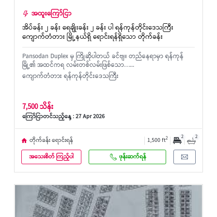
အထူးကြော်ငြာ
အိပ်ခန်း ၂ ခန်း ရေချိုးခန်း ၂ ခန်း ပါ ရန်ကုန်တိုင်းဒေသကြီး
ကျောက်တံတား မြို့နယ်ရှိ ရောင်းရန်ရှိသော တိုက်ခန်း
Pansodan Duplex မှ ကြိုဆိုပါတယ် ခင်ဗျ။ တည်နေရာမှာ ရန်ကုန်
မြို့၏ အထင်ကရ လမ်းတစ်လမ်းဖြစ်သော…...
ကျောက်တံတား ရန်ကုန်တိုင်းဒေသကြီး
7,500 သိန်း
ကြော်ငြာတင်သည့်နေ့ : 27 Apr 2026
2
2
2
တိုက်ခန်း ရောင်းရန်
1,500 ft
အသေးစိတ် ကြည့်ပါ
ဖုန်းဆက်ရန်