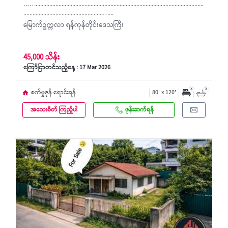
……..............................................................................................................
....................................................…...
မြောက်ဥက္ကလာ ရန်ကုန်တိုင်းဒေသကြီး
45,000 သိန်း
ကြော်ငြာတင်သည့်နေ့ : 17 Mar 2026
x
x
စက်မှုဇုန် ရောင်းရန်
80' x 120'
အသေးစိတ် ကြည့်ပါ
ဖုန်းဆက်ရန်