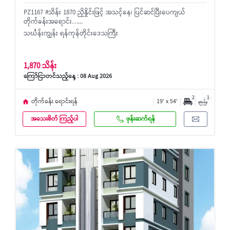
PZ1167 #သိန်း 1870 ညှိနှိုင်းဖြင့် အသင့်နေ၊ ပြင်ဆင်ပြီးပေကျယ်
တိုက်ခန်းအရောင်း…...
သင်္ဃန်းကျွန်း ရန်ကုန်တိုင်းဒေသကြီး
1,870 သိန်း
ကြော်ငြာတင်သည့်နေ့ : 08 Aug 2026
2
1
တိုက်ခန်း ရောင်းရန်
19' x 54'
အသေးစိတ် ကြည့်ပါ
ဖုန်းဆက်ရန်