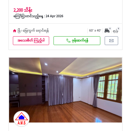
2,200 သိန်း
ကြော်ငြာတင်သည့်နေ့ : 24 Apr 2026
x
x
ခြံ ၊ မြေကွက် ရောင်းရန်
60' x 40'
အသေးစိတ် ကြည့်ပါ
ဖုန်းဆက်ရန်