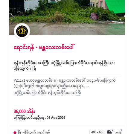
ရောင်းရန် - မန္တလေးလမ်းပေါ်
ရန်ကုန်တိုင်းဒေသကြီး ဒဂုံမြို့သစ်မြောက်ပိုင်း ရောင်းရန်ရှိသော
မြေကွက် / ခြံ
PZ1171 မဟာဗန္ဓုလလမ်း(ခ) မန္တလေးလမ်းပေါ် ပေ၄၀-၆၀မြေကွက်
(၄၇)ရပ်ကွက် ဗထူးစျေးနားလူစည်သောနေရာ…...
ဒဂုံမြို့သစ်မြောက်ပိုင်း ရန်ကုန်တိုင်းဒေသကြီး
36,000 သိန်း
ကြော်ငြာတင်သည့်နေ့ : 08 Aug 2026
x
x
ခြံ ၊ မြေကွက် ရောင်းရန်
40' x 60'