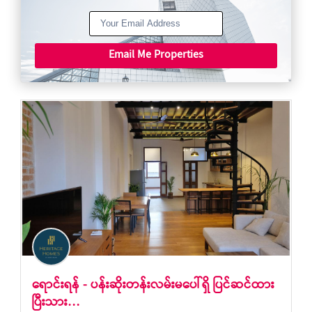
Email Me Properties
ရောင်းရန် - ပန်းဆိုးတန်းလမ်းမပေါ်ရှိ ပြင်ဆင်ထား
ပြီးသား…