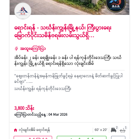
ရောင်းရန် - သင်္ဃန်းကျွန်းမြို့နယ်၊ ကြီးပွားရေး
မြောက်ပိုင်းသမိန်ဗရမ်းလမ်းသွယ်ရှိ…
အထူးကြော်ငြာ
အိပ်ခန်း ၂ ခန်း ရေချိုးခန်း ၁ ခန်း ပါ ရန်ကုန်တိုင်းဒေသကြီး သင်္ဃ
န်းကျွန်း မြို့နယ်ရှိ ရောင်းရန်ရှိသော လုံးချင်းအိမ်
"ဈေးတန်တန်နဲ့အမှန်ကန်ဖြုတ်ခွင့်ရမဲ့ နေရာလေးနဲ့ မိတ်ဆက်ခွင့်ပြုပါ
ခင်‌ဗျာ"…...
သင်္ဃန်းကျွန်း ရန်ကုန်တိုင်းဒေသကြီး
3,800 သိန်း
ကြော်ငြာတင်သည့်နေ့ : 04 Mar 2026
2
1
လုံးချင်းအိမ် ရောင်းရန်
60' x 20'