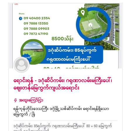
ရောင်းရန် - ဒဂုံဆိပ်ကမ်း၊ ဂရုဏာလမ်းမကြီးပေါ်၊
ဈေးတန်မြေကွက်ကျယ်အရောင်း
အထူးကြော်ငြာ
ရန်ကုန်တိုင်းဒေသကြီး ဒဂုံမြို့သစ်ဆိပ်ကမ်း ရောင်းရန်ရှိသော
မြေကွက် / ခြံ
ဒဂုံဆိပ်ကမ်း၊ 85ရပ်ကွက်၊ ဂရုဏာလမ်းမကြီးပေါ် 80 × 60 မြေကွက်