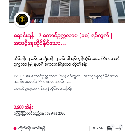
ရောင်းရန် - ? တောင်ဥက္ကလာပ (၁၀) ရပ်ကွက် |
အသင့်နေထိုင်နိုင်သော…
အိပ်ခန်း ၂ ခန်း ရေချိုးခန်း ၂ ခန်း ပါ ရန်ကုန်တိုင်းဒေသကြီး တောင်
ဥက္ကလာ မြို့နယ်ရှိ ရောင်းရန်ရှိသော တိုက်ခန်း
PZ1169 🏡 တောင်ဥက္ကလာပ (၁၀) ရပ်ကွက် | အသင့်နေထိုင်နိုင်သော
အခန်းအရောင်း ✨ နေရာကောင်း…...
တောင်ဥက္ကလာ ရန်ကုန်တိုင်းဒေသကြီး
2,900 သိန်း
ကြော်ငြာတင်သည့်နေ့ : 08 Aug 2026
2
2
တိုက်ခန်း ရောင်းရန်
18' x 54'