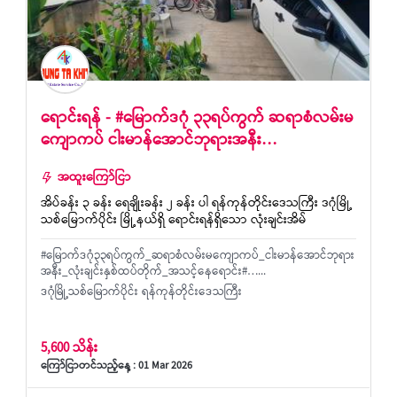
ရောင်းရန် - #မြောက်ဒဂုံ ၃၃ရပ်ကွက် ဆရာစံလမ်းမ
ကျောကပ် ငါးမာန်အောင်ဘုရားအနီး…
အထူးကြော်ငြာ
အိပ်ခန်း ၃ ခန်း ရေချိုးခန်း ၂ ခန်း ပါ ရန်ကုန်တိုင်းဒေသကြီး ဒဂုံမြို့
သစ်မြောက်ပိုင်း မြို့နယ်ရှိ ရောင်းရန်ရှိသော လုံးချင်းအိမ်
#မြောက်ဒဂုံ၃၃ရပ်ကွက်_ဆရာစံလမ်းမကျောကပ်_ငါးမာန်အောင်ဘုရား
အနီး_လုံးချင်းနှစ်ထပ်တိုက်_အသင့်နေရောင်း#…...
ဒဂုံမြို့သစ်မြောက်ပိုင်း ရန်ကုန်တိုင်းဒေသကြီး
5,600 သိန်း
ကြော်ငြာတင်သည့်နေ့ : 01 Mar 2026