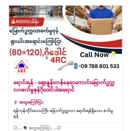
ရောင်းရန် - ဈေးနှုန်းတန်နေရာကောင်းမြောက်ဥက္က
လာစက်မှုဇုန်ဂိုဒေါင်ပါအရောင်
အထူးကြော်ငြာ
ရန်ကုန်တိုင်းဒေသကြီး မြောက်ဥက္ကလာ ရောင်းရန်ရှိသော စက်မှု
ဇုန်
💥.......🗣 အထူးကြော်ငြာ.......💥