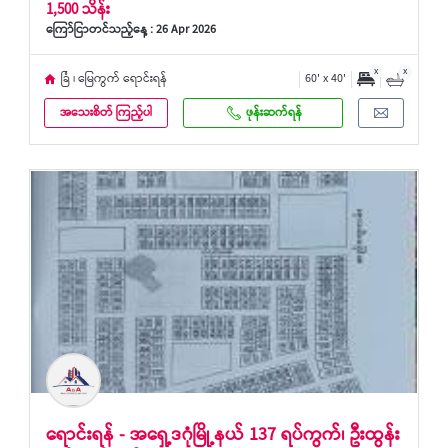
1,500 သိန်း
ကြော်ငြာတင်သည့်နေ့ : 26 Apr 2026
x
x
ခြံ ၊ မြေကွက် ရောင်းရန်
60' x 40'
အသေးစိတ် ကြည့်ပါ
ဖုန်းဆက်ရန်
ရောင်းရန် - အရှေ့ဒဂုံမြို့နယ် 137 ရပ်ကွက်၊ ဦးထွန်း