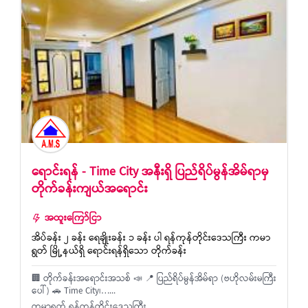
ရောင်းရန် - Time City အနီးရှိ ပြည်ရိပ်မွန်အိမ်ရာမှ
တိုက်ခန်းကျယ်အရောင်း
အထူးကြော်ငြာ
အိပ်ခန်း ၂ ခန်း ရေချိုးခန်း ၁ ခန်း ပါ ရန်ကုန်တိုင်းဒေသကြီး ကမာ
ရွတ် မြို့နယ်ရှိ ရောင်းရန်ရှိသော တိုက်ခန်း
🏢 တိုက်ခန်းအရောင်းအသစ် 📣 📍 ပြည်ရိပ်မွန်အိမ်ရာ (ဗဟိုလမ်းမကြီး
ပေါ်) 🚗 Time City၊…...
ကမာရွတ် ရန်ကုန်တိုင်းဒေသကြီး