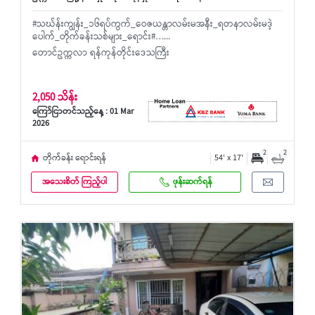
#သဃ်န်းကျွန်း_၁၆ရပ်ကွက်_ဝေဇယန္တာလမ်းမအနီး_ရတနာလမ်းမဒဲ့
ပေါက်_တိုက်ခန်းသစ်များ_ရောင်း#…...
တောင်ဥက္ကလာ ရန်ကုန်တိုင်းဒေသကြီး
2,050 သိန်း
ကြော်ငြာတင်သည့်နေ့ : 01 Mar
2026
2
2
တိုက်ခန်း ရောင်းရန်
54' x 17'
အသေးစိတ် ကြည့်ပါ
ဖုန်းဆက်ရန်