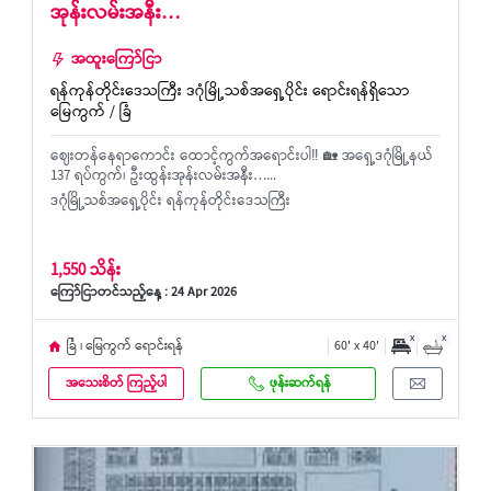
အုန်းလမ်းအနီး…
အထူးကြော်ငြာ
ရန်ကုန်တိုင်းဒေသကြီး ဒဂုံမြို့သစ်အရှေ့ပိုင်း ရောင်းရန်ရှိသော
မြေကွက် / ခြံ
ဈေးတန်နေရာကောင်း ထောင့်ကွက်အရောင်းပါ‼️ 🏡 အရှေ့ဒဂုံမြို့နယ်
137 ရပ်ကွက်၊ ဦးထွန်းအုန်းလမ်းအနီး…...
ဒဂုံမြို့သစ်အရှေ့ပိုင်း ရန်ကုန်တိုင်းဒေသကြီး
1,550 သိန်း
ကြော်ငြာတင်သည့်နေ့ : 24 Apr 2026
x
x
ခြံ ၊ မြေကွက် ရောင်းရန်
60' x 40'
အသေးစိတ် ကြည့်ပါ
ဖုန်းဆက်ရန်