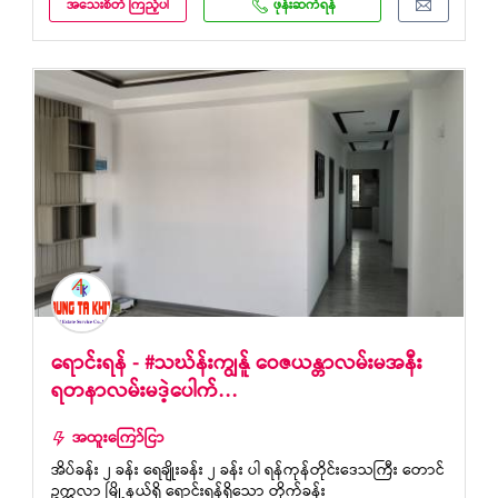
အသေးစိတ် ကြည့်ပါ
ဖုန်းဆက်ရန်
ရောင်းရန် - #သဃ်န်းကျွန်ူ ဝေဇယန္တာလမ်းမအနီး
ရတနာလမ်းမဒဲ့ပေါက်…
အထူးကြော်ငြာ
အိပ်ခန်း ၂ ခန်း ရေချိုးခန်း ၂ ခန်း ပါ ရန်ကုန်တိုင်းဒေသကြီး တောင်
ဥက္ကလာ မြို့နယ်ရှိ ရောင်းရန်ရှိသော တိုက်ခန်း