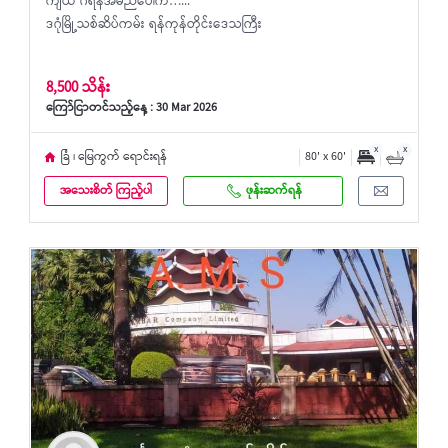
ကျယ် ဂရန်အမည်ပေါက်…...
ဒဂုံမြို့သစ်ဆိပ်ကမ်း ရန်ကုန်တိုင်းဒေသကြီး
8,500 သိန်း
ကြော်ငြာတင်သည့်နေ့ : 30 Mar 2026
x
x
ခြံ ၊ မြေကွက် ရောင်းရန်
80' x 60'
အသေးစိတ် ကြည့်ပါ
ဖုန်းဆက်ရန်