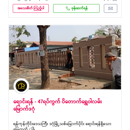
အသေးစိတ် ကြည့်ပါ
ဖုန်းဆက်ရန်
ရောင်းရန် - 47ရပ်ကွက် ပိတောက်ရွှေဝါလမ်း
မြောက်ဒဂုံ
ရန်ကုန်တိုင်းဒေသကြီး ဒဂုံမြို့သစ်မြောက်ပိုင်း ရောင်းရန်ရှိသော
မြေကွက် / ခြံ