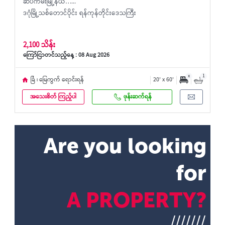
ဆိပ်ကမ်းမြို့နယ်…...
ဒဂုံမြို့သစ်တောင်ပိုင်း ရန်ကုန်တိုင်းဒေသကြီး
2,100 သိန်း
ကြော်ငြာတင်သည့်နေ့ : 08 Aug 2026
x
1
ခြံ ၊ မြေကွက် ရောင်းရန်
20' x 60'
အသေးစိတ် ကြည့်ပါ
ဖုန်းဆက်ရန်
Are you looking
for
A PROPERTY?
///////