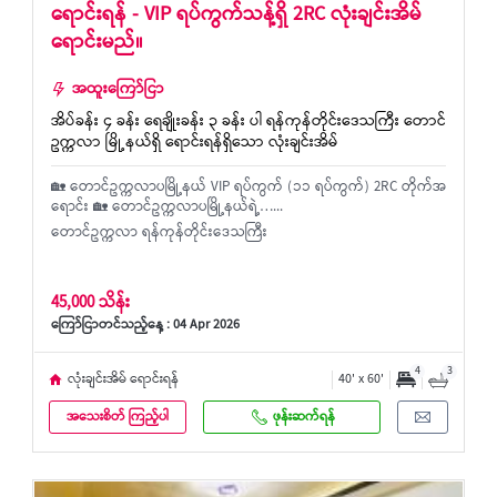
ရောင်းရန် - VIP ရပ်ကွက်သန့်ရှိ 2RC လုံးချင်းအိမ်
ရောင်းမည်။
အထူးကြော်ငြာ
အိပ်ခန်း ၄ ခန်း ရေချိုးခန်း ၃ ခန်း ပါ ရန်ကုန်တိုင်းဒေသကြီး တောင်
ဥက္ကလာ မြို့နယ်ရှိ ရောင်းရန်ရှိသော လုံးချင်းအိမ်
🏡 တောင်ဥက္ကလာပမြို့နယ် VIP ရပ်ကွက် (၁၁ ရပ်ကွက်) 2RC တိုက်အ
ရောင်း 🏡 တောင်ဥက္ကလာပမြို့နယ်ရဲ့…...
တောင်ဥက္ကလာ ရန်ကုန်တိုင်းဒေသကြီး
45,000 သိန်း
ကြော်ငြာတင်သည့်နေ့ : 04 Apr 2026
4
3
လုံးချင်းအိမ် ရောင်းရန်
40' x 60'
အသေးစိတ် ကြည့်ပါ
ဖုန်းဆက်ရန်