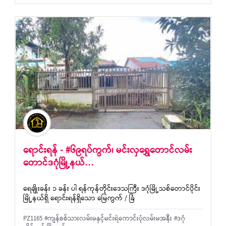
ရောင်းရန် - #၆၉ရပ်ကွက်၊ မင်းလှရွှေတောင်လမ်း
တောင်ဒဂုံမြို့နယ်…
ရေချိုးခန်း ၁ ခန်း ပါ ရန်ကုန်တိုင်းဒေသကြီး ဒဂုံမြို့သစ်တောင်ပိုင်း
မြို့နယ်ရှိ ရောင်းရန်ရှိသော မြေကွက် / ခြံ
PZ1165 #ကျန်စစ်သားလမ်းမနှင့်မင်းရဲကောင်းပုံလမ်းမအနီး #ဒဂုံ