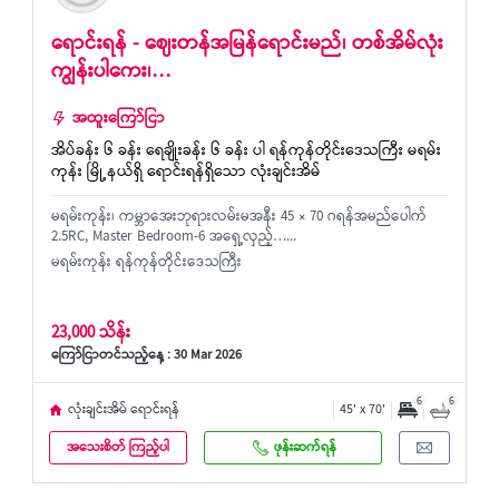
ရောင်းရန် - ဈေးတန်အမြန်ရောင်းမည်၊ တစ်အိမ်လုံး
ကျွန်းပါကေး၊…
အထူးကြော်ငြာ
အိပ်ခန်း ၆ ခန်း ရေချိုးခန်း ၆ ခန်း ပါ ရန်ကုန်တိုင်းဒေသကြီး မရမ်း
ကုန်း မြို့နယ်ရှိ ရောင်းရန်ရှိသော လုံးချင်းအိမ်
မရမ်းကုန်း၊ ကမ္ဘာအေးဘုရားလမ်းမအနီး 45 × 70 ဂရန်အမည်ပေါက်
2.5RC, Master Bedroom-6 အရှေ့လှည့်…...
မရမ်းကုန်း ရန်ကုန်တိုင်းဒေသကြီး
23,000 သိန်း
ကြော်ငြာတင်သည့်နေ့ : 30 Mar 2026
6
6
လုံးချင်းအိမ် ရောင်းရန်
45' x 70'
အသေးစိတ် ကြည့်ပါ
ဖုန်းဆက်ရန်