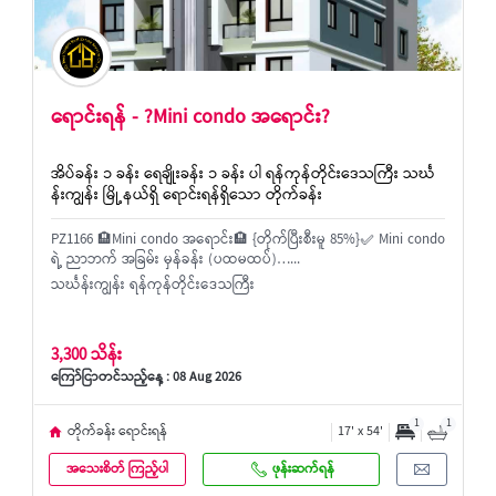
ရောင်းရန် - ?Mini condo အရောင်း?
အိပ်ခန်း ၁ ခန်း ရေချိုးခန်း ၁ ခန်း ပါ ရန်ကုန်တိုင်းဒေသကြီး သင်္ဃ
န်းကျွန်း မြို့နယ်ရှိ ရောင်းရန်ရှိသော တိုက်ခန်း
PZ1166 🏨Mini condo အရောင်း🏨 {တိုက်ပြီးစီးမူ 85%}✅ Mini condo
ရဲ့ ညာဘက် အခြမ်း မှန်ခန်း (ပထမထပ်)…...
သင်္ဃန်းကျွန်း ရန်ကုန်တိုင်းဒေသကြီး
3,300 သိန်း
ကြော်ငြာတင်သည့်နေ့ : 08 Aug 2026
1
1
တိုက်ခန်း ရောင်းရန်
17' x 54'
အသေးစိတ် ကြည့်ပါ
ဖုန်းဆက်ရန်