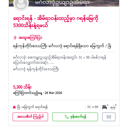
ရောင်းရန် - အိမ်ရာဝန်းထည့်မှာ ဂရန်မြေကို
5300သိန်းနဲ့ရမယ်
အထူးကြော်ငြာ
ရန်ကုန်တိုင်းဒေသကြီး မင်္ဂလာဒုံ ရောင်းရန်ရှိသော မြေကွက် / ခြံ
မင်္ဂလာဒုံ၊ ဇေကမ္ဘာဥယျာဉ်အိမ်ရာဝန်းအတွင်း 31 × 98 ပါမစ်(ဂရန်
ပြောင်းလျှောက်ထားဆဲ့)…...
မင်္ဂလာဒုံ ရန်ကုန်တိုင်းဒေသကြီး
5,300 သိန်း
ကြော်ငြာတင်သည့်နေ့ : 28 Mar 2026
x
x
ခြံ ၊ မြေကွက် ရောင်းရန်
31' x 98'
အသေးစိတ် ကြည့်ပါ
ဖုန်းဆက်ရန်