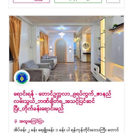
ရောင်းရန် - တောင်ဥက္ကလာ_၉ရပ်ကွက်_ဇာနည်
လမ်းသွယ်_ဘဏ်ချိတ်ရ_အသင့်ပြင်ဆင်
ပြီး_တိုက်ခန်းရောင်းမည်
အထူးကြော်ငြာ
အိပ်ခန်း ၂ ခန်း ရေချိုးခန်း ၁ ခန်း ပါ ရန်ကုန်တိုင်းဒေသကြီး တောင်