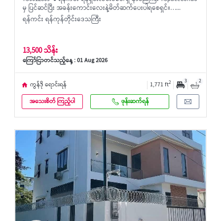
မှ ပြင်ဆင်ပြီး အခန်းကောင်းလေးနဲ့မိတ်ဆက်ပေးပါရစေရှင်။…...
ရန်ကင်း ရန်ကုန်တိုင်းဒေသကြီး
13,500 သိန်း
ကြော်ငြာတင်သည့်နေ့ : 01 Aug 2026
3
2
2
ကွန်ဒို ရောင်းရန်
1,771 ft
အသေးစိတ် ကြည့်ပါ
ဖုန်းဆက်ရန်