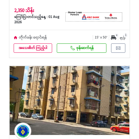
2,350 သိန်း
ကြော်ငြာတင်သည့်နေ့ : 01 Aug
2026
x
1
တိုက်ခန်း ရောင်းရန်
15' x 50'
အသေးစိတ် ကြည့်ပါ
ဖုန်းဆက်ရန်