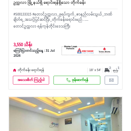
ဥက္ကလာ မြို့နယ်ရှိ ရောင်းရန်ရှိသော တိုက်ခန်း
#S00133315 #တောင်ဥက္ကလာ_၉ရပ်ကွက်_ဇာနည်လမ်းသွယ်_ဘဏ်
ချိတ်ရ_အသင့်ပြင်ဆင်ပြီး_တိုက်ခန်းရောင်းမည်…...
တောင်ဥက္ကလာ ရန်ကုန်တိုင်းဒေသကြီး
3,550 သိန်း
ကြော်ငြာတင်သည့်နေ့ : 31 Jul
2026
2
1
တိုက်ခန်း ရောင်းရန်
18' x 54'
အသေးစိတ် ကြည့်ပါ
ဖုန်းဆက်ရန်