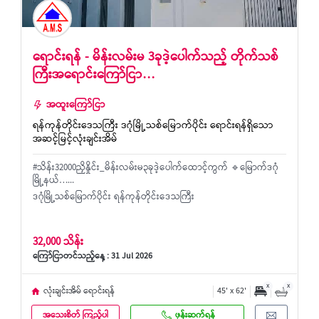
ရောင်းရန် - မိန်းလမ်းမ 3ခုဒဲ့ပေါက်သည့် တိုက်သစ်
ကြီးအရောင်းကြော်ငြာ…
အထူးကြော်ငြာ
ရန်ကုန်တိုင်းဒေသကြီး ဒဂုံမြို့သစ်မြောက်ပိုင်း ရောင်းရန်ရှိသော
အဆင့်မြင့်လုံးချင်းအိမ်
#သိန်း32000ညှိနှိုင်း_မိန်းလမ်းမ၃ခုဒဲ့ပေါက်ထောင့်ကွက် 🔹မြောက်ဒဂုံ
မြို့နယ်…...
ဒဂုံမြို့သစ်မြောက်ပိုင်း ရန်ကုန်တိုင်းဒေသကြီး
32,000 သိန်း
ကြော်ငြာတင်သည့်နေ့ : 31 Jul 2026
x
x
လုံးချင်းအိမ် ရောင်းရန်
45' x 62'
အသေးစိတ် ကြည့်ပါ
ဖုန်းဆက်ရန်