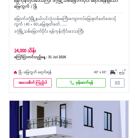
ရန်ကုန်တိုင်းဒေသကြီး ဒဂုံမြို့သစ်မြောက်ပိုင်း ရောင်းရန်ရှိသော
မြေကွက် / ခြံ
မြောက်ဒဂုံမြို့နယ်၊ပင်လုံလမ်းမကြီးကျောကပ်မြေအုတ်ခတ်ထောင့်
ကွက် (40 × 60),မြေအုတ်ခတ်…...
ဒဂုံမြို့သစ်မြောက်ပိုင်း ရန်ကုန်တိုင်းဒေသကြီး
24,000 သိန်း
ကြော်ငြာတင်သည့်နေ့ : 31 Jul 2026
x
x
ခြံ ၊ မြေကွက် ရောင်းရန်
40' x 60'
အသေးစိတ် ကြည့်ပါ
ဖုန်းဆက်ရန်