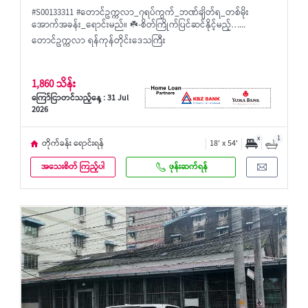
#S00133311 #တောင်ဥက္ကလာ_၇ရပ်ကွက်_ဘဏ်ချိတ်ရ_တစ်မိုး
အောက်အခန်း_ရောင်းမည်။ ☘️-စိတ်ကြိုက်ပြင်ဆင်နိုင့်မည့်…...
တောင်ဥက္ကလာ ရန်ကုန်တိုင်းဒေသကြီး
1,860 သိန်း
ကြော်ငြာတင်သည့်နေ့ : 31 Jul
2026
x
1
တိုက်ခန်း ရောင်းရန်
18' x 54'
အသေးစိတ် ကြည့်ပါ
ဖုန်းဆက်ရန်