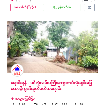
အသေးစိတ် ကြည့်ပါ
ဖုန်းဆက်ရန်
ရောင်းရန် - ပင်လုံလမ်းမကြီးကျောကပ်လုံးချင်းမြေ
ထောင့်ကွက်အုတ်ခတ်အရောင်း
အထူးကြော်ငြာ