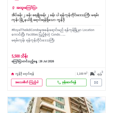
အထူးကြော်ငြာ
အိပ်ခန်း ၂ ခန်း ရေချိုးခန်း ၂ ခန်း ပါ ရန်ကုန်တိုင်းဒေသကြီး မရမ်း
ကုန်း မြို့နယ်ရှိ ရောင်းရန်ရှိသော ကွန်ဒို
#RoyalTheikdiCondoမှအခန်းရောင်းမည် ရန်ကုန်မြို့မှာ Location
ကောင်းပြီး Facilities ပြည့်စုံတဲ့ Condo…...
မရမ်းကုန်း ရန်ကုန်တိုင်းဒေသကြီး
5,500 သိန်း
ကြော်ငြာတင်သည့်နေ့ : 26 Jul 2026
2
2
2
ကွန်ဒို ရောင်းရန်
1,100 ft
အသေးစိတ် ကြည့်ပါ
ဖုန်းဆက်ရန်