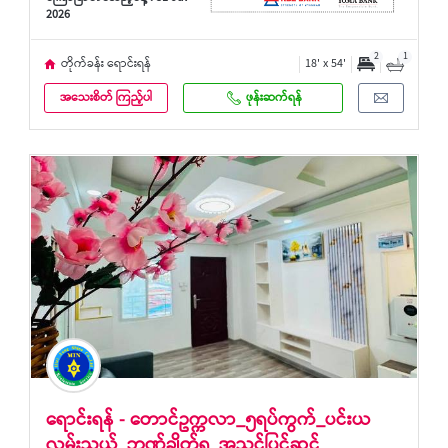
2026
2
1
တိုက်ခန်း ရောင်းရန်
18' x 54'
အသေးစိတ် ကြည့်ပါ
ဖုန်းဆက်ရန်
ရောင်းရန် - တောင်ဥက္ကလာ_၅ရပ်ကွက်_ပင်းယ
လမ်းသွယ်_ဘဏ်ချိတ်ရ_အသင့်ပြင်ဆင်