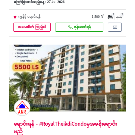
ကြော်ငြာတင်သည့်နေ့ : 27 Jul 2026
3
2
2
ကွန်ဒို ရောင်းရန်
1,500 ft
အသေးစိတ် ကြည့်ပါ
ဖုန်းဆက်ရန်
ရောင်းရန် - #RoyalTheikdiCondoမှအခန်းရောင်း
မည်