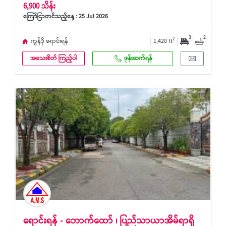
6,900 သိန်း
ကြော်ငြာတင်သည့်နေ့ : 25 Jul 2026
3
2
2
ကွန်ဒို ရောင်းရန်
1,420 ft
အသေးစိတ် ကြည့်ပါ
ဖုန်းဆက်ရန်
ရောင်းရန် - ဘောက်ထော် ၊ ပြည်သာယာအိမ်ရာရှိ