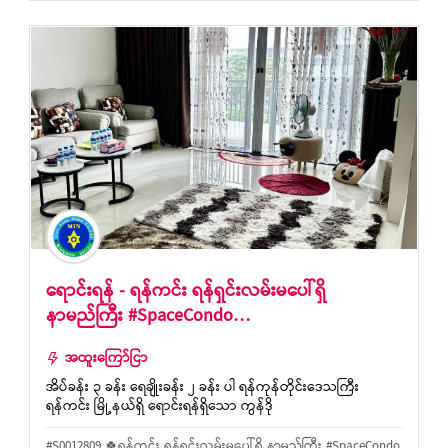
ရောင်းရန် - ရန်ကင်း ရန်ရှင်းလမ်းမပေါ်ရှိ
နာမည်ကြီး #SpaceCondo…
အထူးကြော်ငြာ
အိပ်ခန်း ၃ ခန်း ရေချိုးခန်း ၂ ခန်း ပါ ရန်ကုန်တိုင်းဒေသကြီး
ရန်ကင်း မြို့နယ်ရှိ ရောင်းရန်ရှိသော ကွန်ဒို
#S0012809 🍀ရန်ကင်း ရန်ရှင်းလမ်းမပေါ်ရှိ နာမည်ကြီး #SpaceCondo