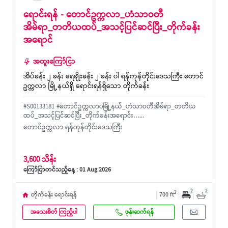
ရောင်းရန် - တောင်ဥက္ကလာ_ဟံသာဝတီ
အိမ်ရာ_တတိယထပ်_အသင့်ပြင်ဆင်ပြီး_တိုက်ခန်း
အရောင်
အထူးကြော်ငြာ
အိပ်ခန်း ၂ ခန်း ရေချိုးခန်း ၂ ခန်း ပါ ရန်ကုန်တိုင်းဒေသကြီး တောင်
ဥက္ကလာ မြို့နယ်ရှိ ရောင်းရန်ရှိသော တိုက်ခန်း
#S00133181 #တောင်ဥက္ကလာပမြို့နယ်_ဟံသာဝတီအိမ်ရာ_တတိယ
ထပ်_အသင့်ပြင်ဆင်ပြီး_တိုက်ခန်းအရောင်း…...
တောင်ဥက္ကလာ ရန်ကုန်တိုင်းဒေသကြီး
3,600 သိန်း
ကြော်ငြာတင်သည့်နေ့ : 01 Aug 2026
2
2
2
တိုက်ခန်း ရောင်းရန်
700 ft
အသေးစိတ် ကြည့်ပါ
ဖုန်းဆက်ရန်