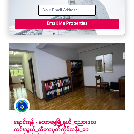
Email Me Properties
ရောင်းရန် - #တာမွေမြို့နယ်_ဗညားဒလ
လမ်းသွယ်_သီတာမှတ်တိုင်အနီး_ပေ