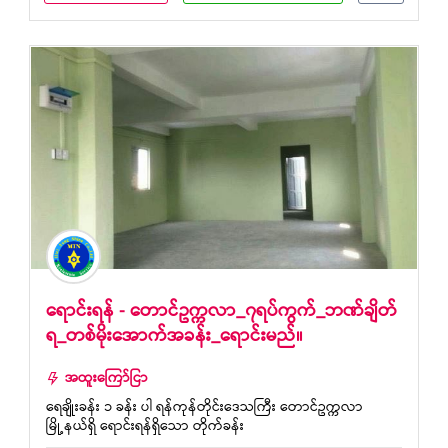
ရောင်းရန် - တောင်ဥက္ကလာ_၇ရပ်ကွက်_ဘဏ်ချိတ်
ရ_တစ်မိုးအောက်အခန်း_ရောင်းမည်။
အထူးကြော်ငြာ
ရေချိုးခန်း ၁ ခန်း ပါ ရန်ကုန်တိုင်းဒေသကြီး တောင်ဥက္ကလာ
မြို့နယ်ရှိ ရောင်းရန်ရှိသော တိုက်ခန်း