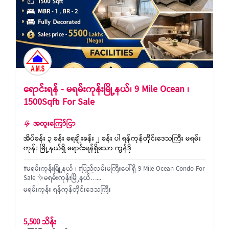
ရောင်းရန် - မရမ်းကုန်းမြို့နယ်၊ 9 Mile Ocean ၊
1500Sqft၊ For Sale
အထူးကြော်ငြာ
အိပ်ခန်း ၃ ခန်း ရေချိုးခန်း ၂ ခန်း ပါ ရန်ကုန်တိုင်းဒေသကြီး မရမ်း
ကုန်း မြို့နယ်ရှိ ရောင်းရန်ရှိသော ကွန်ဒို
#မရမ်းကုန်းမြို့နယ် ၊ #ပြည်လမ်းမကြီး‌ပေါ်ရှိ 9 Mile Ocean Condo For
Sale ✨မရမ်းကုန်းမြို့နယ်…...
မရမ်းကုန်း ရန်ကုန်တိုင်းဒေသကြီး
5,500 သိန်း