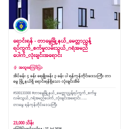
ရောင်းရန် - တာမွေမြို့နယ်_မေတ္တာညွန့်
ရပ်ကွက်_စက်မှုလမ်းသွယ်_ဂရံအမည်
ပေါက်_လုံးချင်းအရောင်း
အထူးကြော်ငြာ
အိပ်ခန်း ၄ ခန်း ရေချိုးခန်း ၃ ခန်း ပါ ရန်ကုန်တိုင်းဒေသကြီး တာ
မွေ မြို့နယ်ရှိ ရောင်းရန်ရှိသော လုံးချင်းအိမ်
#S00133300 #တာမွေမြို့နယ်_မေတ္တာညွန့်ရပ်ကွက်_စက်မှု
လမ်းသွယ်_ဂရံအမည်ပေါက်_လုံးချင်းအရောင်း…...
တာမွေ ရန်ကုန်တိုင်းဒေသကြီး
23,000 သိန်း