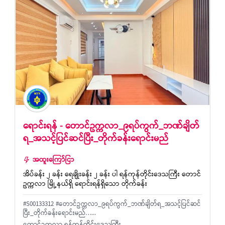
ရောင်းရန် - တောင်ဥက္ကလာ_၉ရပ်ကွက်_ဘဏ်ချိတ်
ရ_အသင့်ပြင်ဆင်ပြီး_တိုက်ခန်းရောင်းမည်
အထူးကြော်ငြာ
အိပ်ခန်း ၂ ခန်း ရေချိုးခန်း ၂ ခန်း ပါ ရန်ကုန်တိုင်းဒေသကြီး တောင်
ဥက္ကလာ မြို့နယ်ရှိ ရောင်းရန်ရှိသော တိုက်ခန်း
#S00133312 #တောင်ဥက္ကလာ_၉ရပ်ကွက်_ဘဏ်ချိတ်ရ_အသင့်ပြင်ဆင်
ပြီး_တိုက်ခန်းရောင်းမည်…...