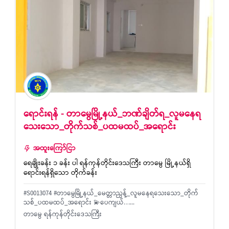
ရောင်းရန် - တာမွေမြို့နယ်_ဘဏ်ချိတ်ရ_လူမနေရ
သေးသော_တိုက်သစ်_ပထမထပ်_အရောင်း
အထူးကြော်ငြာ
ရေချိုးခန်း ၁ ခန်း ပါ ရန်ကုန်တိုင်းဒေသကြီး တာမွေ မြို့နယ်ရှိ
ရောင်းရန်ရှိသော တိုက်ခန်း
#S0013074 #တာမွေမြို့နယ်_မေတ္တာညွန့်_လူမနေရသေးသော_တိုက်
သစ်_ပထမထပ်_အရောင်း 💫ပေကျယ်…...
တာမွေ ရန်ကုန်တိုင်းဒေသကြီး