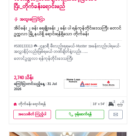
ပြီး_တိုက်ခန်းရောင်းမည်
အထူးကြော်ငြာ
အိပ်ခန်း ၂ ခန်း ရေချိုးခန်း ၂ ခန်း ပါ ရန်ကုန်တိုင်းဒေသကြီး တောင်
ဥက္ကလာ မြို့နယ်ရှိ ရောင်းရန်ရှိသော တိုက်ခန်း
#S00133313 ☘️-၂၄နာရီ မီးလည်းရရမယ်-Master အခန်းလည်းပါရမယ်-
အလွှာနိပ့်လည်းဖြစ်ရမယ်-ဘဏ်ချိတ်နဲ့လည်း…...
တောင်ဥက္ကလာ ရန်ကုန်တိုင်းဒေသကြီး
2,740 သိန်း
ကြော်ငြာတင်သည့်နေ့ : 31 Jul
2026
2
2
တိုက်ခန်း ရောင်းရန်
18' x 54'
အသေးစိတ် ကြည့်ပါ
ဖုန်းဆက်ရန်