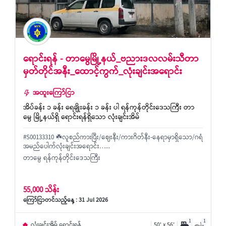
ရောင်းရန် - တာမွေမြို့နယ်_ဗညားဒလလမ်းသီတာ
မှတ်တိုင်အနီး_ထောင့်ကွက်_လုံးချင်းအရောင်း
အထူးကြော်ငြာ
အိပ်ခန်း ၁ ခန်း ရေချိုးခန်း ၁ ခန်း ပါ ရန်ကုန်တိုင်းဒေသကြီး တာ
မွေ မြို့နယ်ရှိ ရောင်းရန်ရှိသော လုံးချင်းအိမ်
#S00133310 ☘️လူစည်ကားပြီး/ဈေးနီး/ကားဂိတ်နီး-နေရာမှာရှိသော/ဂရံ
အမည်ပေါက်လုံးချင်းအရောင်း…...
တာမွေ ရန်ကုန်တိုင်းဒေသကြီး
55,000 သိန်း
ကြော်ငြာတင်သည့်နေ့ : 31 Jul 2026
1
1
လုံးချင်းအိမ် ရောင်းရန်
50' x 56'