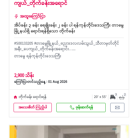
ကျယ်_တိုက်ခန်းအရောင်
အထူးကြော်ငြာ
အိပ်ခန်း ၃ ခန်း ရေချိုးခန်း ၂ ခန်း ပါ ရန်ကုန်တိုင်းဒေသကြီး တာမွေ
မြို့နယ်ရှိ ရောင်းရန်ရှိသော တိုက်ခန်း
#S00133205 #‌တာမွေမြို့နယ်_ဗညားဒလလမ်းသွယ်_သီတာမှတ်တိုင်
အနီး_ပေကျယ်_တိုက်ခန်းအရောင်း…...
တာမွေ ရန်ကုန်တိုင်းဒေသကြီး
2,900 သိန်း
ကြော်ငြာတင်သည့်နေ့ : 01 Aug 2026
3
2
တိုက်ခန်း ရောင်းရန်
20' x 55'
အသေးစိတ် ကြည့်ပါ
ဖုန်းဆက်ရန်