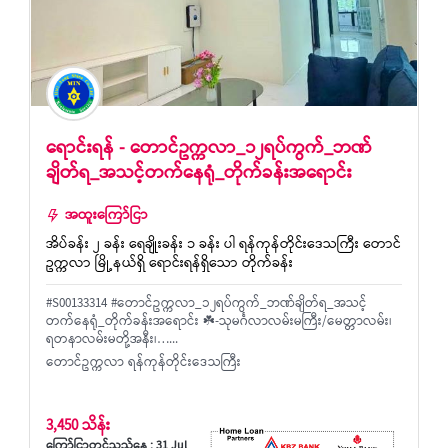
ရောင်းရန် - တောင်ဥက္ကလာ_၁၂ရပ်ကွက်_ဘဏ်
ချိတ်ရ_အသင့်တက်နေရုံ_တိုက်ခန်းအရောင်း
အထူးကြော်ငြာ
အိပ်ခန်း ၂ ခန်း ရေချိုးခန်း ၁ ခန်း ပါ ရန်ကုန်တိုင်းဒေသကြီး တောင်
ဥက္ကလာ မြို့နယ်ရှိ ရောင်းရန်ရှိသော တိုက်ခန်း
#S00133314 #တောင်ဥက္ကလာ_၁၂ရပ်ကွက်_ဘဏ်ချိတ်ရ_အသင့်
တက်နေရုံ_တိုက်ခန်းအရောင်း ☘️-သုမင်္ဂလာလမ်းမကြီး/မေတ္တာလမ်း၊
ရတနာလမ်းမတို့အနီး၊…...
တောင်ဥက္ကလာ ရန်ကုန်တိုင်းဒေသကြီး
3,450 သိန်း
ကြော်ငြာတင်သည့်နေ့ : 31 Jul