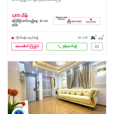
တောင်ဥက္ကလာ ရန်ကုန်တိုင်းဒေသကြီး
3,870 သိန်း
ကြော်ငြာတင်သည့်နေ့ : 31 Jul
2026
2
2
တိုက်ခန်း ရောင်းရန်
18' x 54'
အသေးစိတ် ကြည့်ပါ
ဖုန်းဆက်ရန်