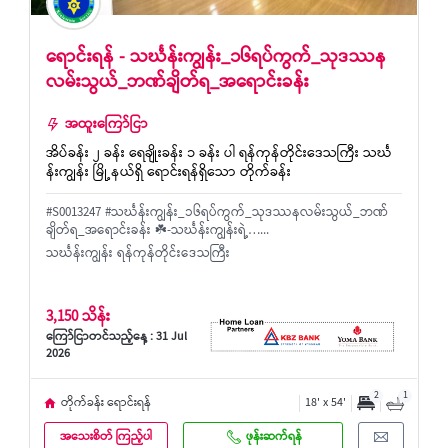
ရောင်းရန် - သင်္ဃန်းကျွန်း_၁၆ရပ်ကွက်_သုဒဿန
လမ်းသွယ်_ဘဏ်ချိတ်ရ_အရောင်းခန်း
အထူးကြော်ငြာ
အိပ်ခန်း ၂ ခန်း ရေချိုးခန်း ၁ ခန်း ပါ ရန်ကုန်တိုင်းဒေသကြီး သင်္ဃ
န်းကျွန်း မြို့နယ်ရှိ ရောင်းရန်ရှိသော တိုက်ခန်း
#S0013247 #သင်္ဃန်းကျွန်း_၁၆ရပ်ကွက်_သုဒဿနလမ်းသွယ်_ဘဏ်
ချိတ်ရ_အရောင်းခန်း ☘️-သင်္ဃန်းကျွန်းရဲ့…...
သင်္ဃန်းကျွန်း ရန်ကုန်တိုင်းဒေသကြီး
3,150 သိန်း
ကြော်ငြာတင်သည့်နေ့ : 31 Jul
2026
2
1
တိုက်ခန်း ရောင်းရန်
18' x 54'
အသေးစိတ် ကြည့်ပါ
ဖုန်းဆက်ရန်