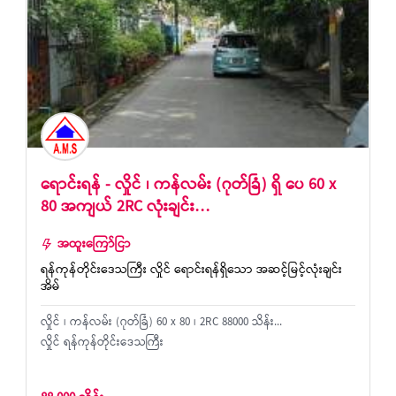
ရောင်းရန် - လှိုင် ၊ ကန်လမ်း (ဂုတ်ခြံ) ရှိ ပေ 60 x
80 အကျယ် 2RC လုံးချင်း…
အထူးကြော်ငြာ
ရန်ကုန်တိုင်းဒေသကြီး လှိုင် ရောင်းရန်ရှိသော အဆင့်မြင့်လုံးချင်း
အိမ်
လှိုင် ၊ ကန်လမ်း (ဂုတ်ခြံ) 60 x 80 ၊ 2RC 88000 သိန်း...
လှိုင် ရန်ကုန်တိုင်းဒေသကြီး