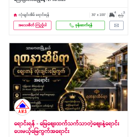
ကြော်ငြာတင်သည့်နေ့ : 27 Jul 2026
4
3
လုံးချင်းအိမ် ရောင်းရန်
30' x 100'
အသေးစိတ် ကြည့်ပါ
ဖုန်းဆက်ရန်
ရောင်းရန် - မြေစျေးထက်သက်သာတဲ့စျေးနဲ့ရောင်း
ပေးမယ့်မြေကွက်အရောင်း