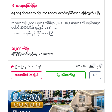
အထူးကြော်ငြာ
ရန်ကုန်တိုင်းဒေသကြီး သာကေတ ရောင်းရန်ရှိသော မြေကွက် / ခြံ
သာကေတမြို့နယ် ၊ ရတနာအိမ်ရာ (66 X 80),မြေအုတ်ခတ် ဂရန်အမည်
ပေါက် 20000သိန်း (ညှိနှုင်းစျေး)…...
သာကေတ ရန်ကုန်တိုင်းဒေသကြီး
20,000 သိန်း
ကြော်ငြာတင်သည့်နေ့ : 27 Jul 2026
x
x
ခြံ ၊ မြေကွက် ရောင်းရန်
66' x 80'
အသေးစိတ် ကြည့်ပါ
ဖုန်းဆက်ရန်