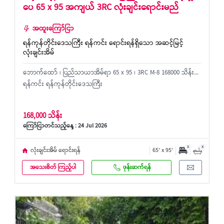
ပေ 65 x 95 အကျယ် 3RC လုံးချင်းရောင်းမည်
အထူးကြော်ငြာ
ရန်ကုန်တိုင်းဒေသကြီး ရန်ကင်း ရောင်းရန်ရှိသော အဆင့်မြင့်
လုံးချင်းအိမ်
ဘောက်ထော် ၊ ပြည်သာယာအိမ်ရာ 65 x 95 ၊ 3RC M-8 168000 သိန်း...
ရန်ကင်း ရန်ကုန်တိုင်းဒေသကြီး
168,000 သိန်း
ကြော်ငြာတင်သည့်နေ့ : 24 Jul 2026
x
x
လုံးချင်းအိမ် ရောင်းရန်
65' x 95'
အသေးစိတ် ကြည့်ပါ
ဖုန်းဆက်ရန်