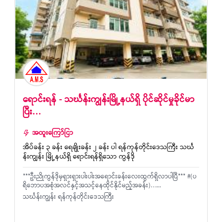
ရောင်းရန် - သင်္ဃန်းကျွန်းမြို့နယ်ရှိ ပိုင်ဆိုင်မှုခိုင်မာ
ပြီး…
အထူးကြော်ငြာ
အိပ်ခန်း ၃ ခန်း ရေချိုးခန်း ၂ ခန်း ပါ ရန်ကုန်တိုင်းဒေသကြီး သင်္ဃ
န်းကျွန်း မြို့နယ်ရှိ ရောင်းရန်ရှိသော ကွန်ဒို
***ဦးညိုကွန်ဒိုမှရှားရှားပါးပါးအရောင်းခန်းလေးထွက်ရှိလာပါပြီ*** #(ပ
ရိဘောပအစုံအလင်နှင့်အသင့်နေထိုင်နိုင်မည့်အခန်း)…...
သင်္ဃန်းကျွန်း ရန်ကုန်တိုင်းဒေသကြီး