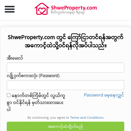
ShweProperty.com တွင် ကြော်ငြာတင်ရန်အတွက်
အကောင့်ထဲသို့ဝင်ရန်လိုအပ်ပါသည်။
အီးမေးလ်
လျို့ဝှက်စကားလုံး (Password)
Password မေ့နေလျှင်
နောက်တစ်ကြိမ်တွင် လွယ်ကူ
စွာ ဝင်နိုင်ရန် မှတ်သားထားပေး
ပါ
By continuing, you agree to
Terms and Conditions
အကောင့်ထဲသို့ဝင်မည်