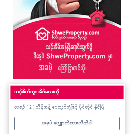
သင့်စိတ်ကူး အိမ်လေးကို
လစဉ် ( 2 ) သိန်းခန့် ပေးသွင်းရုံဖြင့် ပိုင်ဆိုင် နိုင်ပြီ
အခုပဲ လျှောက်ထားလိုက်ပါ