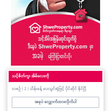
သင့်စိတ်ကူး အိမ်လေးကို
လစဉ် ( 2 ) သိန်းခန့် ပေးသွင်းရုံဖြင့် ပိုင်ဆိုင် နိုင်ပြီ
အခုပဲ လျှောက်ထားလိုက်ပါ