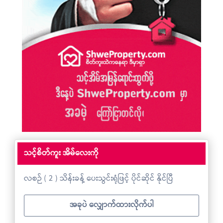
သင့်စိတ်ကူး အိမ်လေးကို
လစဉ် ( 2 ) သိန်းခန့် ပေးသွင်းရုံဖြင့် ပိုင်ဆိုင် နိုင်ပြီ
အခုပဲ လျှောက်ထားလိုက်ပါ