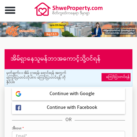
အိမ်ရှာနေသူမန်ဘာအကောင့်သို့ဝင်ရန်
မှတ်ချက်။ ။ အိမ် ငှားရန်၊ ရောင်းရန် အတွက်
ကြော်ငြာတင်ရန်
ကြော်ငြာတင်လိုပါက ကြော်ငြာတင်ရန် ကို
နှိပ်ပါ။
Continue with Google
Continue with Facebook
OR
အီးမေး
*