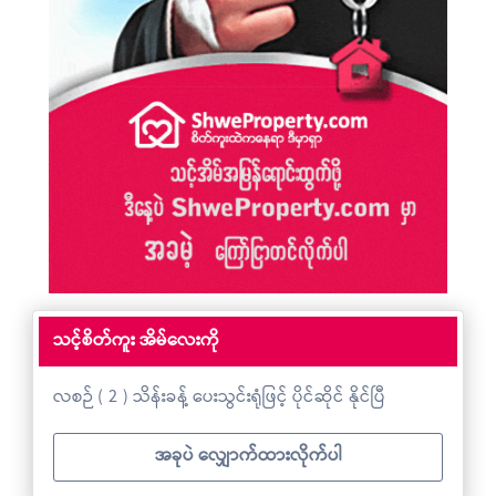
သင့်စိတ်ကူး အိမ်လေးကို
လစဉ် ( 2 ) သိန်းခန့် ပေးသွင်းရုံဖြင့် ပိုင်ဆိုင် နိုင်ပြီ
အခုပဲ လျှောက်ထားလိုက်ပါ