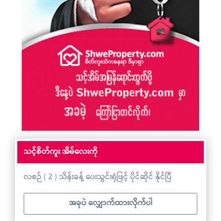
သင့်စိတ်ကူး အိမ်လေးကို
လစဉ် ( 2 ) သိန်းခန့် ပေးသွင်းရုံဖြင့် ပိုင်ဆိုင် နိုင်ပြီ
အခုပဲ လျှောက်ထားလိုက်ပါ