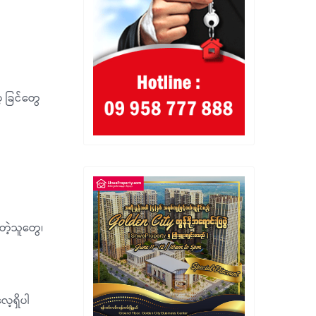
့ ခြင်တွေ
းတဲ့သူတွေ၊
ေ့ရှိပါ