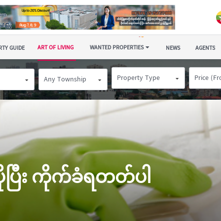
ART OF LIVING
WANTED PROPERTIES
TY GUIDE
NEWS
AGENTS
Property Type
Price (F
Any Township
ုပြီး ကိုက်ခံရတတ်ပါ