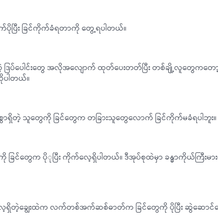
ပြီး ခြင်ကိုက်ခံရတာကို တွေ့ရပါတယ်။
ုင်တဲ့ ဒြပ်ပေါင်းတွေ အလိုအလျောက် ထုတ်ပေးတတ်ပြီး တစ်ချို့လူတွေကတော
ဆိုပါတယ်။
းစွာရှိတဲ့ သူတွေကို ခြင်တွေက တခြားသူတွေလောက် ခြင်ကိုက်မခံရပါဘူး။
ကို ခြင်တွေက ပိုုပြီး ကိုက်လေ့ရှိပါတယ်။ ဒီအုပ်စုထဲမှာ ခန္ဓာကိုယ်ကြီးမာ
်လေ့ရှိတဲ့ချွေးထဲက လက်တစ်အက်ဆစ်ဓာတ်က ခြင်တွေကို ပိုပြီး ဆွဲဆောင်လ