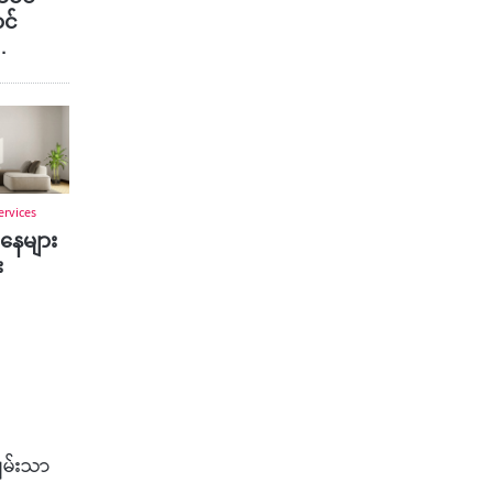
င်
…
ervices
အနေများ
း
ချမ်းသာ