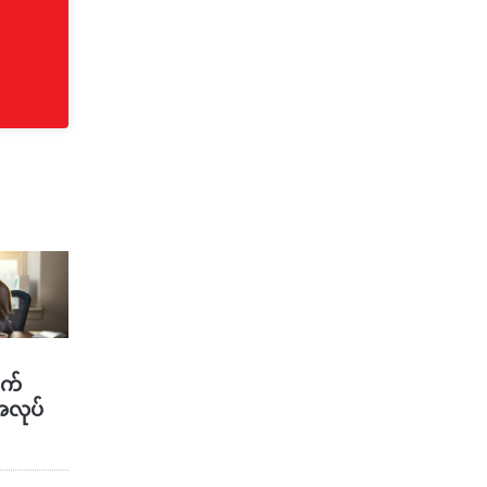
ာက်
အလုပ်