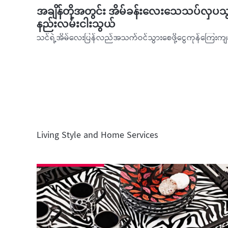
အချိန်တိုအတွင်း အိမ်ခန်းလေးသေသပ်လှပသ
နည်းလမ်းငါးသွယ်
Living Style and Home Services