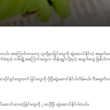
ိပါတယ်။ အကြောင်းကတော့ သူတို့မှာခြင်တွေကို ဆွဲဆောင်နိုင်တဲ့ အချက်တ
ကိုက်ခံရတဲ့ တစ်ချို့အကြောင်းတွေက ထိန်းချုပ်လို့ရတဲ့ အချက်တွေ ဖြစ်ပါ
းပိုင်ရှင်တွေထက် ခြင်တွေကို ပိုပြီးဆွဲဆောင်နိုင်ပါလိမ့်မယ်။ ဒီအချက
ောင်ထားတဲ့ခြင်တွေကို ၂ ဆပိုပြီး ဆွဲဆောင်နိုင်ပါတယ်။