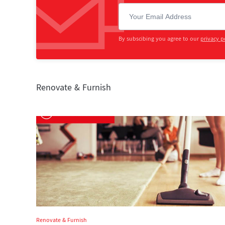
By subscibing you agree to our
privacy p
Renovate & Furnish
Renovate & Furnish