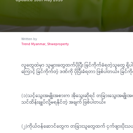
Updated 18th May 2016
Written by
Trend Myanmar, Shweproperty
လူတွေထဲမှာ သူများတွေထက်ပိုပြီး ခြင်ကိုက်ခံရတဲ့သူတွေ ရှ
ကြောင့် ခြင်ကိုက်တဲ့ ဒဏ်ကို ပိုပြီးခံရတာ ဖြစ်ပါတယ်။ ခြင်
(၁)သင့်သွေးအမျိုးအစားက အိုသွေးဆိုရင် တခြားသွေးအမျိုးအစာ
သင်ထိန်းချုပ်လို့မရနိုင်တဲ့ အချက် ဖြစ်ပါတယ်။
(၂)ကိုယ်ဝန်ဆောင်တွေက တခြားသူတွေထက် ငှက်ဖျားပိုးသယ်ဆ