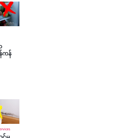
ာ
န်ကန်
ervices
ထင်မ