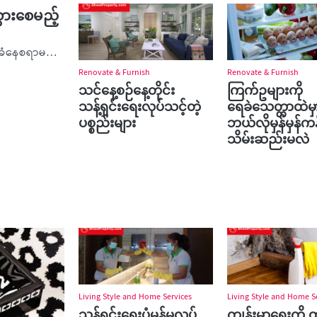
ွားစေမည့်
သင်ရဲ့အိမ်လေးပြန်လည်အသက်ဝင်သွားစေဖို့ငွေကုန်ကြေးကျခံနေစရာမလိုပါဘူး။ အချက်အလက်လေးအနည်းငယ်ကို…
Renovate & Furnish
Renovate & Furnish
သင်နေ့စဉ်နေ့တိုင်း
ကြက်ဥများကို
သန့်ရှင်းရေးလုပ်သင့်တဲ့
ရေခဲသေတ္တာထဲမှ
ပစ္စည်းများ
ဘယ်လိုမှန်မှန်က
သိမ်းဆည်းမလဲ
Living Style and Home Services
Living Style and Home S
သန့်ရှင်းရေးပုံမှန်မလုပ်
ကျန်းမာရေးကို 