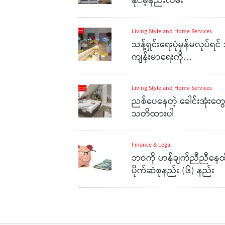
နိုင်မဲ့နည်းလမ်း
Living Style and Home Services
သန့်ရှင်းရေးပုံမှန်မလုပ်ရင် 
ကျန်းမာရေးကို…
Living Style and Home Services
ညစ်ပေနေတဲ့ ခေါင်းအုံးတွေ
သတိထားပါ
Finance & Legal
ဘဝကို ဟန်ချက်ညီညီနေထိုင်
ပိုက်ဆံစုနည်း (၆) နည်း