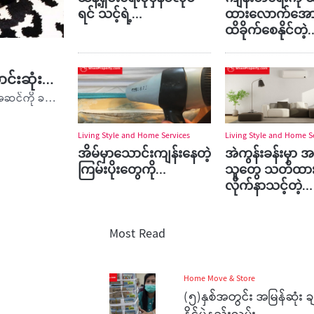
ရင် သင့်ရဲ့…
ထားလောက်အော
ထိခိုက်စေနိုင်တဲ့
င်းဆုံး…
လူတိုင်းလူတိုင်းသည် ကိုယ် နေထိုင်တဲ့ ကိုယ့်ရဲ့နေအိမ်အပြင်အဆင်ကို ခမ်းခမ်းနားနားနဲ့…
Living Style and Home Services
Living Style and Home S
အိမ်မှာသောင်းကျန်းနေတဲ့
အဲကွန်းခန်းမှာ 
ကြမ်းပိုးတွေကို…
သူတွေ သတိထာ
လိုက်နာသင့်တဲ့…
Most Read
Home Move & Store
(၅)နှစ်အတွင်း အမြန်ဆုံး 