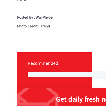
တယ်။
Posted By : Wai Phyoe
Photo Credit : Trend
Recommended
Get daily fresh 