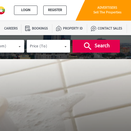
ADVERTISERS
LOGIN
REGISTER
Sell The Properties
CAREERS
BOOKINGS
PROPERTY ID
CONTACT SALES
Search
rom)
Price (To)