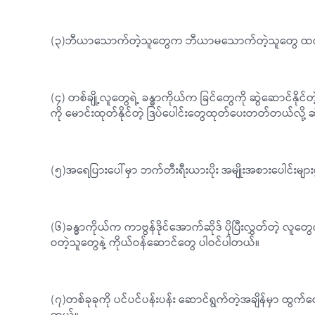
(၃)ဘီယာသောက်တဲ့သူတွေက ဘီယာမသောက်တဲ့သူတွေ ထက်ပို
(၄) တစ်ချို့လူတွေရဲ့ ခန္ဓာကိုယ်က ခြင်တွေကို ဆွဲဆောင်နိ
ကို မောင်းထုတ်နိုင်တဲ့ ဒြပ်ပေါင်းတွေထုတ်ပေးတတ်တယ်လို့ 
(၅)အရေပြားပေါ်မှာ ဘက်တီးရီးယားပိုး အမျိုးအစားပေါင်းမျာ
(၆)ခန္ဓာကိုယ်က ကာဗွန်ဒိုင်အောက်ဆိုဒ် ပိုပြီးလွှတ်တဲ့ လူတွေ
ဝတဲ့သူတွေနဲ့ ကိုယ်ဝန်ဆောင်တွေ ပါဝင်ပါတယ်။
(၇)တစ်ခုခုကို ပင်ပင်ပန်းပန်း ဆောင်ရွက်တဲ့အချိန်မှာ ထွက