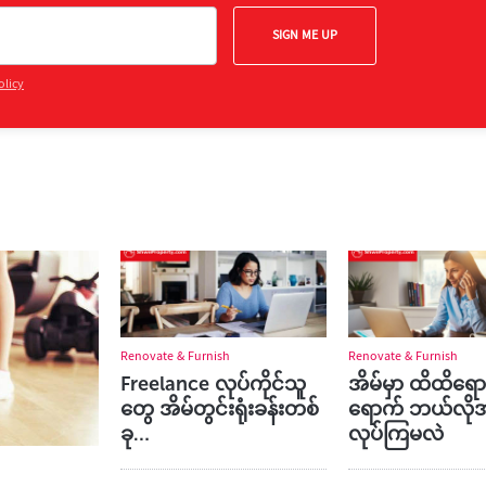
SIGN ME UP
olicy
Renovate & Furnish
Renovate & Furnish
Freelance လုပ်ကိုင်သူ
အိမ်မှာ ထိထိရေ
တွေ အိမ်တွင်းရုံးခန်းတစ်
ရောက် ဘယ်လို
ခု…
လုပ်ကြမလဲ