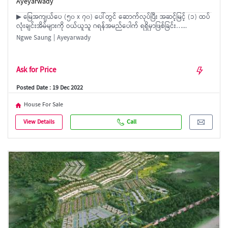
Ayeyarwady
▶ မြေအကျယ်ပေ (၅၀ x ၇၀) ပေါ်တွင် ဆောက်လုပ်ပြီး အဆင့်မြင့် (၁) ထပ်
လုံးချင်းအိမ်များကို ဝယ်ယူသူ ဂရန်အမည်ပေါက် ရရှိမှာဖြစ်ခြင်း…...
Ngwe Saung | Ayeyarwady
Ask for Price
Posted Date : 19 Dec 2022
House For Sale
View Details
Call