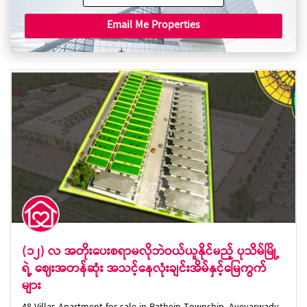
Email Me Properties
(၁၂) လ အတိုးပေးစရာမလိုဘဲဝယ်ယူနိုင်မည့် ပုသိမ်မြို့
ရဲ့ ဈေးအတန်ဆုံး အသင့်နေလုံးချင်းအိမ်နှင့်မြေကွက်
များ