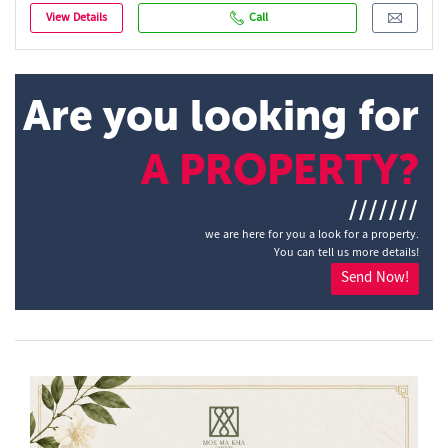
View Details
Call
Are you looking for
A PROPERTY?
///////
we are here for you a look for a property.
You can tell us more details!
Send Now!