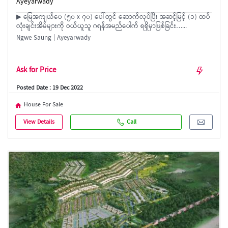
Ayeyarwady
▶ မြေအကျယ်ပေ (၅၀ x ၇၀) ပေါ်တွင် ဆောက်လုပ်ပြီး အဆင့်မြင့် (၁) ထပ်
လုံးချင်းအိမ်များကို ဝယ်ယူသူ ဂရန်အမည်ပေါက် ရရှိမှာဖြစ်ခြင်း…...
Ngwe Saung | Ayeyarwady
Ask for Price
Posted Date : 19 Dec 2022
House For Sale
View Details
Call