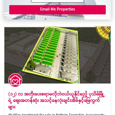
Email Me Properties
(၁၂) လ အတိုးပေးစရာမလိုဘဲဝယ်ယူနိုင်မည့် ပုသိမ်မြို့
ရဲ့ ဈေးအတန်ဆုံး အသင့်နေလုံးချင်းအိမ်နှင့်မြေကွက်
များ