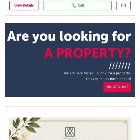
View Details
Call
Are you looking for
A PROPERTY?
///////
we are here for you a look for a property.
You can tell us more details!
Send Now!