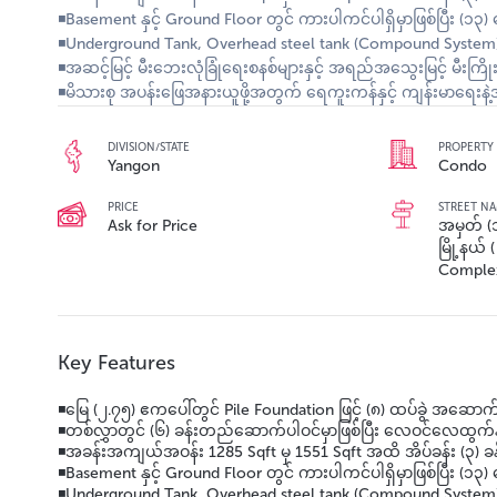
◾Basement နှင့် Ground Floor တွင် ကားပါကင်ပါရှိမှာဖြစ်ပြီး (၁၃
◾Underground Tank, Overhead steel tank (Compound System), Tr
◾အဆင့်မြင့် မီးဘေးလုံခြုံရေးစနစ်များနှင့် အရည်အသွေးမြင့် မီးကြို
◾မိသားစု အပန်းဖြေအနားယူဖို့အတွက် ရေကူးကန်နှင့် ကျန်းမာရေး
DIVISION/STATE
PROPERTY 
Yangon
Condo
PRICE
STREET N
Ask for Price
အမှတ် (၁
မြို့နယ်
Complex 
Key Features
◾မြေ (၂.၇၅) ဧကပေါ်တွင် Pile Foundation ဖြင့် (၈) ထပ်ခွဲ အဆောက်
◾တစ်လွှာတွင် (၆) ခန်းတည်ဆောက်ပါဝင်မှာဖြစ်ပြီး လေဝင်လေထွက်နှင့
◾အခန်းအကျယ်အဝန်း 1285 Sqft မှ 1551 Sqft အထိ အိပ်ခန်း (၃) ခန်း န
◾Basement နှင့် Ground Floor တွင် ကားပါကင်ပါရှိမှာဖြစ်ပြီး (၁၃
◾Underground Tank, Overhead steel tank (Compound System), Tr