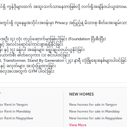
ျင်ရှိ ကွန်ဒိုများထက် အထူးသက်သာနေတာဖြစ်လို့ လက်ရှိအချိန်ဝယ်ယူထားမယ
ွင်းရှိ လူနေမှုအသိုင်းအဝန်းမှာ Privacy အပြည့်နဲ့ မိသားစု စိတ်အေးချမ်းသာ
အဦး (၄) လုံး တည်ဆောက်မှာဖြစ်ပါခြင်း (Foundation ပြီးစီးပြီး)
် အလင်းရောင်ကောင်းစွာရရှိနိုင်ခြင်း
ှင့် (၄) ခန်းပါ အခန်းများ ရွေးချယ်ဝယ်ယူနိုင်ခြင်း
) ယောက်စီး ဓါတ်လှေကား (၁) စင်းပါဝင်ခြင်း
ansformer, Stand By Generator၊ (၂၄) နာရီ လုံခြုံရေးစနစ်များပါဝင်ခြင်
းနှင့် ခလုတ်များ အသုံးပြုထားခြင်း
နဲ့အလှအပအတွက် GYM ပါဝင်ခြင်း
T
NEW HOMES
for Rent in Yangon
New homes for sale in Yangon
for Rent in Mandalay
New homes for sale in Mandalay
for Rent in Naypyidaw
New homes for sale in Naypyidaw
View More