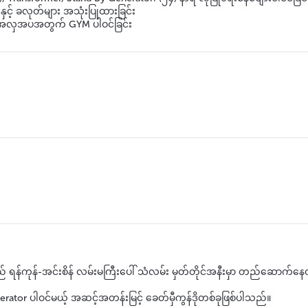
းနှင့် ခလုတ်များ အသုံးပြုထားခြင်း
နဲ့အလှအပအတွက် GYM ပါဝင်ခြင်း
် ရန်ကုန်-အင်းစိန် လမ်းမကြီးပေါ် သံလမ်း မှတ်တိုင်အနီးမှာ တည်ဆောက်နေ
ator ပါဝင်မယ့် အဆင့်အတန်းမြင့် ခေတ်မှီကွန်ဒိုတစ်ခုဖြစ်ပါသည်။