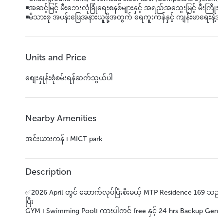
◾အဆင့်မြင့် မီးဘေးလုံခြုံရေးစနစ်များနှင့် အရည်အသွေးမြင့် မီးကြို
◾မိသားစု အပန်းဖြေအနားယူဖို့အတွက် ရေကူးကန်နှင့် ကျန်းမာရေး
Units and Price
စျေးနှုန်းစုံစမ်းရန်ဆက်သွယ်ပါ
Nearby Amenities
အင်းယားကန် ၊ MICT park
Description
✅2026 April တွင် ဆောက်လုပ်ပြီးစီးမယ့် MTP Residence 169 သည
ပြီး
GYM ၊ Swimming Pool၊ ကားပါကင် free နှင့် 24 hrs Backup Gener