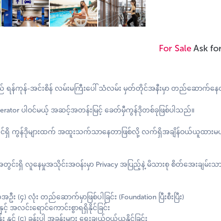
For Sale
Ask fo
် ရန်ကုန်-အင်းစိန် လမ်းမကြီးပေါ် သံလမ်း မှတ်တိုင်အနီးမှာ တည်ဆောက်နေ
ator ပါဝင်မယ့် အဆင့်အတန်းမြင့် ခေတ်မှီကွန်ဒိုတစ်ခုဖြစ်ပါသည်။
ျင်ရှိ ကွန်ဒိုများထက် အထူးသက်သာနေတာဖြစ်လို့ လက်ရှိအချိန်ဝယ်ယူထားမယ
ွင်းရှိ လူနေမှုအသိုင်းအဝန်းမှာ Privacy အပြည့်နဲ့ မိသားစု စိတ်အေးချမ်းသာ
အဦး (၄) လုံး တည်ဆောက်မှာဖြစ်ပါခြင်း (Foundation ပြီးစီးပြီး)
် အလင်းရောင်ကောင်းစွာရရှိနိုင်ခြင်း
ှင့် (၄) ခန်းပါ အခန်းများ ရွေးချယ်ဝယ်ယူနိုင်ခြင်း