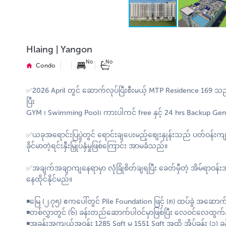
Hlaing | Yangon
No
No
Condo
✅2026 April တွင် ဆောက်လုပ်ပြီးစီးမယ့် MTP Residence 169 သည
ပြီး
GYM ၊ Swimming Pool၊ ကားပါကင် free နှင့် 24 hrs Backup Gener
✅ယခုအရောင်းပြပွဲတွင် ရောင်းချပေးမည့်စျေးနှုန်းသည် ပတ်ဝန်းက
ခိုင်မာတဲ့ရင်းနှီးမြှုပ်နှံမှုဖြစ်ကြောင်း အာမခံသည်။
✅အချက်အချာကျနေရာမှာ လုံခြုံစိတ်ချရပြီး ခေတ်မှီတဲ့ အိမ်ရာဝန်းအတ
နေထိုင်နိုင်မည်။
◾မြေ (၂.၇၅) ဧကပေါ်တွင် Pile Foundation ဖြင့် (၈) ထပ်ခွဲ အဆောက်
◾တစ်လွှာတွင် (၆) ခန်းတည်ဆောက်ပါဝင်မှာဖြစ်ပြီး လေဝင်လေထွက်နှင့
◾အခန်းအကျယ်အဝန်း 1285 Sqft မှ 1551 Sqft အထိ အိပ်ခန်း (၃) ခန်း န