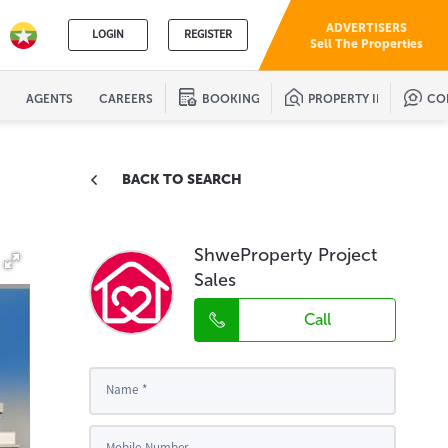
ADVERTISERS
LOGIN
REGISTER
Sell The Properties
AGENTS
CAREERS
BOOKINGS
PROPERTY ID
CO
BACK TO SEARCH
ShweProperty Project
Sales
Call