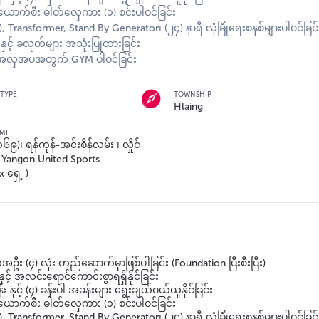
) ယောက်စီး ဓါတ်လှေကား (၁) စင်းပါဝင်ခြင်း
ansformer, Stand By Generator၊ (၂၄) နာရီ လုံခြုံရေးစနစ်များပါဝင်ခြင်
းနှင့် ခလုတ်များ အသုံးပြုထားခြင်း
နဲ့အလှအပအတွက် GYM ပါဝင်ခြင်း
TYPE
TOWNSHIP
Hlaing
AME
၆၉)၊ ရန်ကုန်-အင်းစိန်လမ်း ၊ လှိုင်
 ( Yangon United Sports
ရှေ့ )
အဦး (၄) လုံး တည်ဆောက်မှာဖြစ်ပါခြင်း (Foundation ပြီးစီးပြီး)
် အလင်းရောင်ကောင်းစွာရရှိနိုင်ခြင်း
ှင့် (၄) ခန်းပါ အခန်းများ ရွေးချယ်ဝယ်ယူနိုင်ခြင်း
) ယောက်စီး ဓါတ်လှေကား (၁) စင်းပါဝင်ခြင်း
ansformer, Stand By Generator၊ (၂၄) နာရီ လုံခြုံရေးစနစ်များပါဝင်ခြင်