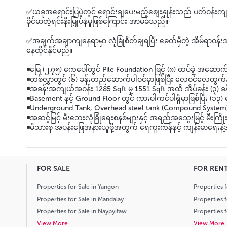
✅ယခုအရောင်းပြပွဲတွင် ရောင်းချပေးမည့်စျေးနှုန်းသည် ပတ်ဝန်းက
ခိုင်မာတဲ့ရင်းနှီးမြှုပ်နှံမှုဖြစ်ကြောင်း အာမခံသည်။
✅အချက်အချာကျနေရာမှာ လုံခြုံစိတ်ချရပြီး ခေတ်မှီတဲ့ အိမ်ရာဝန်းအတ
နေထိုင်နိုင်မည်။
◾မြေ (၂.၇၅) ဧကပေါ်တွင် Pile Foundation ဖြင့် (၈) ထပ်ခွဲ အဆောက်
◾တစ်လွှာတွင် (၆) ခန်းတည်ဆောက်ပါဝင်မှာဖြစ်ပြီး လေဝင်လေထွက်နှင့
◾အခန်းအကျယ်အဝန်း 1285 Sqft မှ 1551 Sqft အထိ အိပ်ခန်း (၃) ခန်း န
◾Basement နှင့် Ground Floor တွင် ကားပါကင်ပါရှိမှာဖြစ်ပြီး (၁၃
◾Underground Tank, Overhead steel tank (Compound System), Tr
◾အဆင့်မြင့် မီးဘေးလုံခြုံရေးစနစ်များနှင့် အရည်အသွေးမြင့် မီးကြို
◾မိသားစု အပန်းဖြေအနားယူဖို့အတွက် ရေကူးကန်နှင့် ကျန်းမာရေး
FOR SALE
FOR REN
Properties for Sale in Yangon
Properties 
Properties for Sale in Mandalay
Properties 
Properties for Sale in Naypyitaw
Properties 
View More
View More