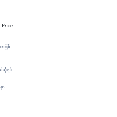
r Price
တာဖြစ်
်ဆိုရင်
စွာ