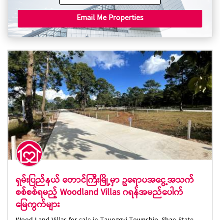
Email Me Properties
ရှမ်းပြည်နယ် တောင်ကြီးမြို့မှာ ဥရောပအငွေ့အသက်
စစ်စစ်ရမည့် Woodland Villas ဂရန်အမည်ပေါက်
မြေကွက်များ