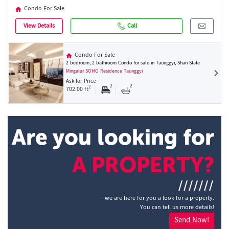
Condo For Sale
View Details
Call
Condo For Sale
2 bedroom, 2 bathroom Condo for sale in Taunggyi, Shan State
Mingalar SOHO Residence Taunggyi
Ask for Price
2
2
2
702.00 ft
Are you looking for
A PROPERTY?
///////
we are here for you a look for a property.
You can tell us more details!
Send Now!