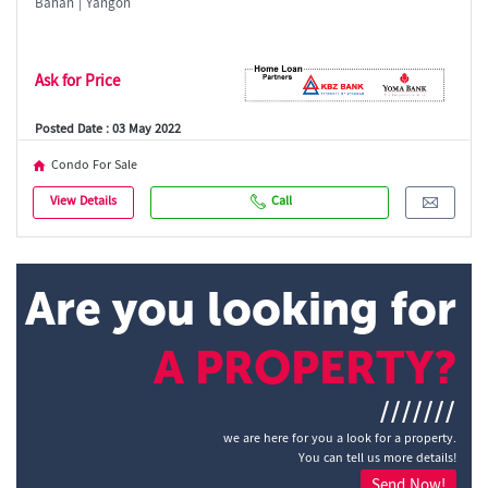
Bahan | Yangon
Ask for Price
Posted Date : 03 May 2022
Condo For Sale
View Details
Call
Are you looking for
A PROPERTY?
///////
we are here for you a look for a property.
You can tell us more details!
Send Now!