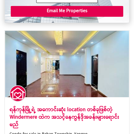
Email Me Properties
ရန်ကုန်မြို့ရဲ့ အကောင်းဆုံး location တစ်ခုဖြစ်တဲ့
Windermere ထဲက အသင့်နေကွန်ဒိုအခန်းများရောင်း
မည်