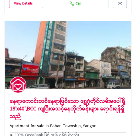
View Details
Call
နေရာကောင်းတစ်နေရာဖြစ်သော ရွှေဂုံတိုင်လမ်းမပေါ်ရှိ
18'x40',BCC ကျပြီးအသင့်နေတိုက်ခန်းများ ရောင်းရန်ရှိ
သည်
Apartment for sale in Bahan Township, Yangon
► 100% Cash/Bank ဖြင့် ဝယ်ယူနိုင်ပါသည်။