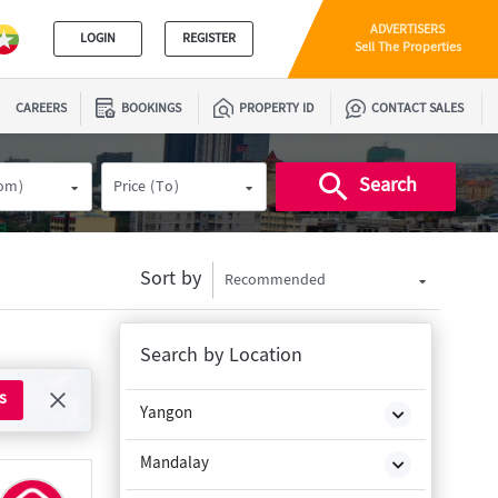
ADVERTISERS
LOGIN
REGISTER
Sell The Properties
CAREERS
BOOKINGS
PROPERTY ID
CONTACT SALES
Search
rom)
Price (To)
Sort by
Recommended
Search by Location
s
Yangon
Mandalay