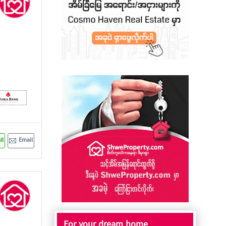
ll
Email
For your dream home