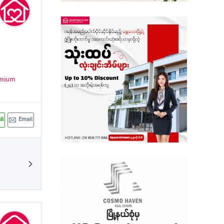
Sagaing
Shan State
Tanintharyi
mium
ll
Email