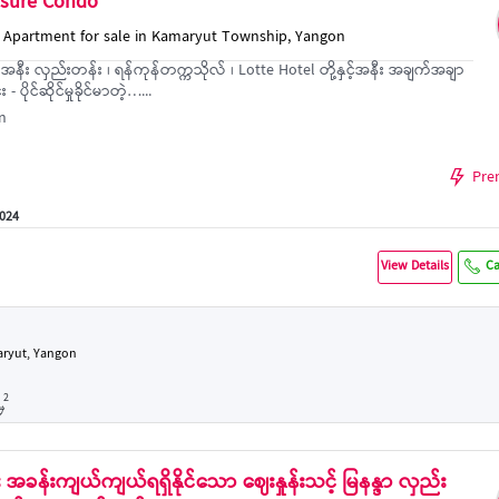
asure Condo
 Apartment for sale in Kamaryut Township, Yangon
းအနီး လှည်းတန်း ၊ ရန်ကုန်တက္ကသိုလ် ၊ Lotte Hotel တို့နှင့်အနီး အချက်အချာ
 ပိုင်ဆိုင်မှုခိုင်မာတဲ့…...
n
Pre
2024
View Details
Ca
aryut, Yangon
2
 အခန်းကျယ်ကျယ်ရရှိနိုင်သော ဈေးနှုန်းသင့် မြနန္ဒာ လှည်း