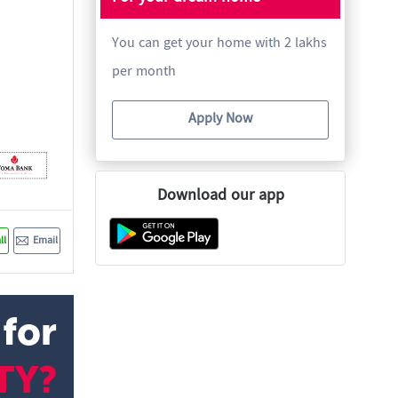
You can get your home with 2 lakhs
per month
Apply Now
Download our app
ll
Email
 for
TY?