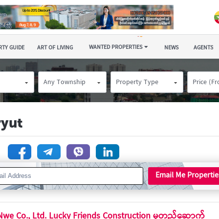
WANTED PROPERTIES
TY GUIDE
ART OF LIVING
NEWS
AGENTS
Any Township
Property Type
Price (F
ryut
n
Email Me Propertie
Nwe Co., Ltd. Lucky Friends Construction မှတည်ဆောက်