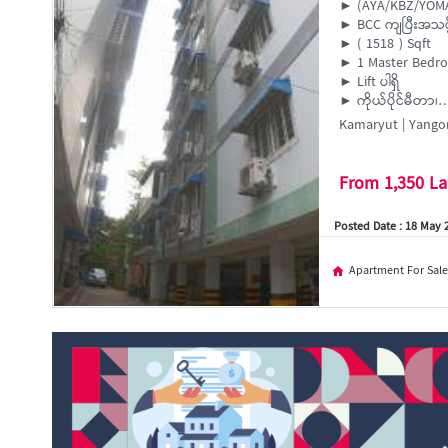
► (AYA/KBZ/YOMA)
► BCC ကျပြီးအသင
► ( 1518 ) Sqft
► 1 Master Bedr
► Lift ပါရှိ
► ကိုယ်ပိုင်မီတာ၊…
Kamaryut | Yango
From 1,350 L
Posted Date : 18 May 
Apartment For Sale