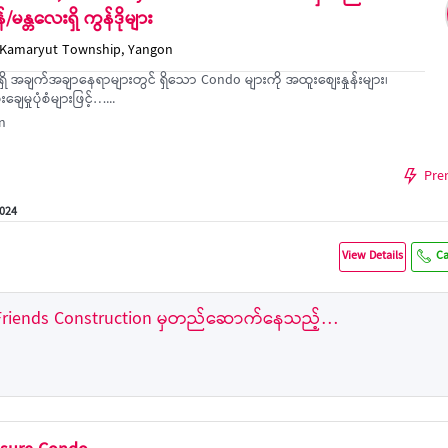
မန္တလေးရှိ ကွန်ဒိုများ
n Kamaryut Township, Yangon
ှိ အချက်အချာနေရာများတွင် ရှိသော Condo များကို အထူးစျေးနှုန်းများ၊
ေမှုပုံစံများဖြင့်…...
n
Pre
2024
View Details
Ca
y Friends Construction မှတည်ဆောက်နေသည့်…