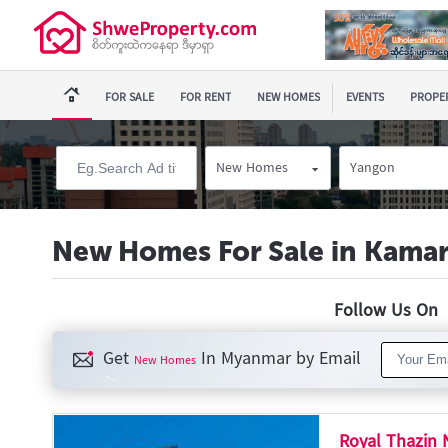
FOR SALE
FOR RENT
NEW HOMES
EVENTS
PROPER
New Homes
Yangon
New Homes For Sale in Kama
Follow Us O
Get
In Myanmar by Email
New Homes
Royal Thazin 