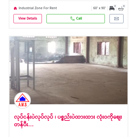
x
x
Industrial Zone For Rent
60' x 90'
View Details
Call
လုပ်ငန်းပဲလုပ်လုပ် ၊ ပစ္စည်းပဲထားထား လုံးဝကိုစျေး
တန်ပီး…