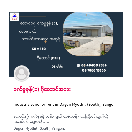
စက်မှုဇုန်(၁) ဂိုထောင်အငှား
Industrialzone for rent in Dagon Myothit (South), Yangon
တောင်ဒဂုံ၊ စက်မှုဇုန် လမ်းကျယ် လမ်းသန့် ကားကြီးဝင်ထွက်လို့
အဆင်ပြေ ဈေးတန်…...
Dagon Myothit (South) Yangon.