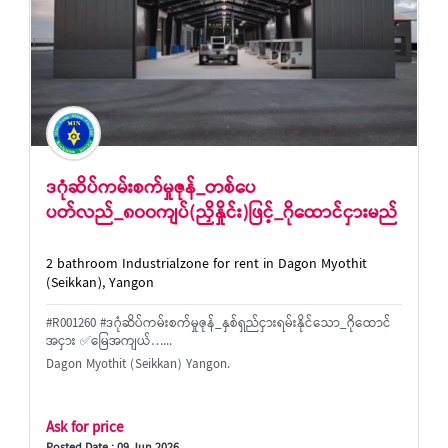
ဒဂုံဆိပ်ကမ်းစက်မှုဇုန်_တစ်ပေ
ပတ်လည်_၈၀၀ကျပ်(ညှိနှိုင်း)ဖြင့်_ဂိုထောင်ငှားမည်
2 bathroom Industrialzone for rent in Dagon Myothit
(Seikkan), Yangon
#R001260 #ဒဂုံဆိပ်ကမ်းစက်မှုဇုန်_နှစ်ရှည်ငှားရမ်းနိုင်သော_ဂိုထောင်
အငှား ✅မြေအကျယ်…...
Dagon Myothit (Seikkan) Yangon.
Ask for price