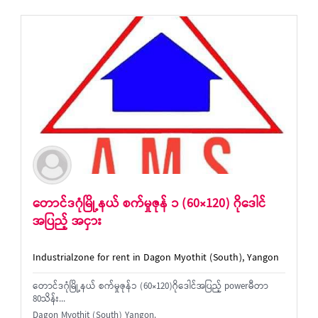
တောင်ဒဂုံမြို့နယ် စက်မှုဇုန် ၁ (60×120) ဂိုဒေါင်
အပြည့် အငှား
Industrialzone for rent in Dagon Myothit (South), Yangon
တောင်ဒဂုံမြို့နယ် စက်မှုဇုန်၁ (60×120)ဂိုဒေါင်အပြည့် powerမီတာ
80သိန်း...
Dagon Myothit (South) Yangon.