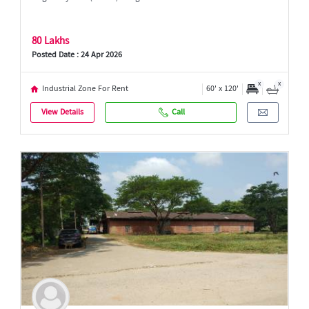
80 Lakhs
Posted Date : 24 Apr 2026
x
x
Industrial Zone For Rent
60' x 120'
View Details
Call