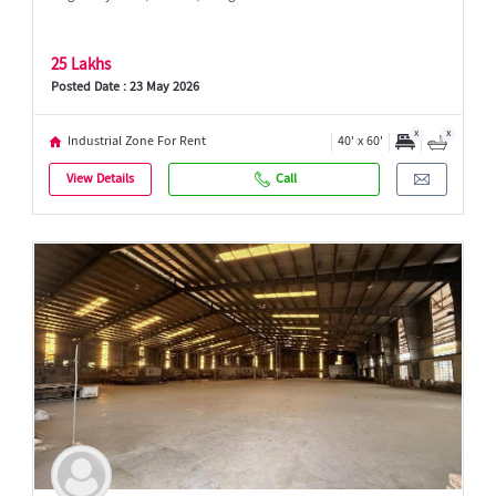
25 Lakhs
Posted Date : 23 May 2026
x
x
Industrial Zone For Rent
40' x 60'
View Details
Call