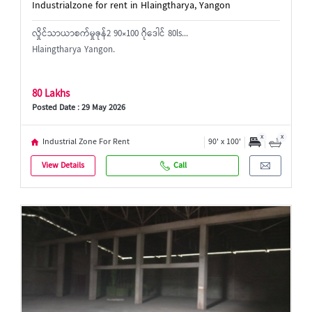
Industrialzone for rent in Hlaingtharya, Yangon
လှိုင်သာယာစက်မှုဇုန်2 90×100 ဂိုဒေါင် 80ls...
Hlaingtharya Yangon.
80 Lakhs
Posted Date : 29 May 2026
x
x
Industrial Zone For Rent
90' x 100'
View Details
Call