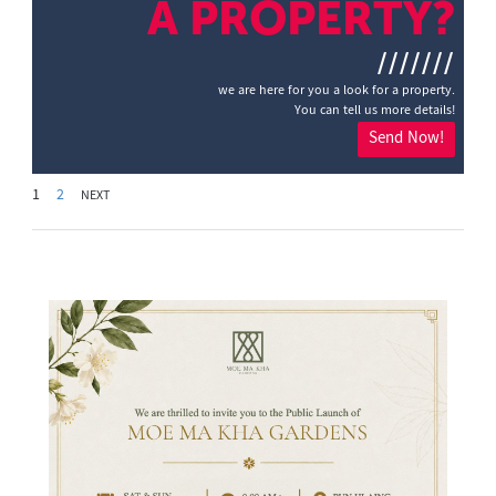
A PROPERTY?
///////
we are here for you a look for a property.
You can tell us more details!
Send Now!
1
2
NEXT