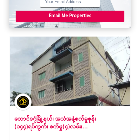
Email Me Properties
တောင်ဒဂုံမြို့နယ်၊ အသံအနံ့စက်မှုဇုန်၊
(၁၄၄)ရပ်ကွက်၊ စက်မှု(၄)လမ်း၊…