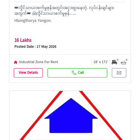
👑လှိုင်သာယာစက်မှုဇုန်အတွင်းအငှားရှာနေတဲ့. လုပ်ငန်းချင်များ
အတွက်👑 🤗လှိုင်သာယာစက်မှုဇုန်…...
Hlaingtharya Yangon.
16 Lakhs
Posted Date : 17 May 2026
x
x
Industrial Zone For Rent
18' x 171'
View Details
Call