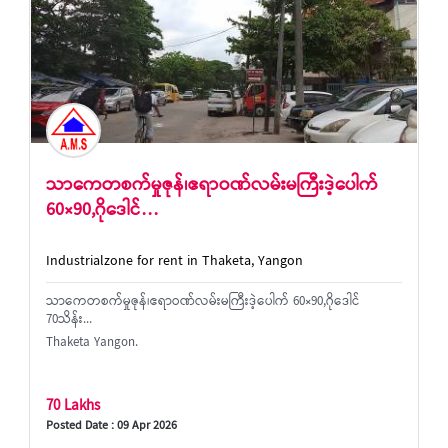
သာကေတစက်မှုဇုန်၊ဧရာဝဏ်လမ်းမကြီးဒဲ့ပေါက်
60×90,ဂိုဒေါင်…
Industrialzone for rent in Thaketa, Yangon
သာကေတစက်မှုဇုန်၊ဧရာဝဏ်လမ်းမကြီးဒဲ့ပေါက် 60×90,ဂိုဒေါင်
70သိန်း...
Thaketa Yangon.
70 Lakhs
Posted Date : 09 Apr 2026