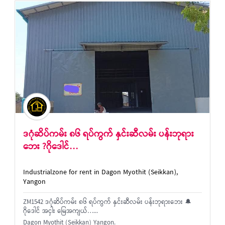
ဒဂုံဆိပ်ကမ်း ၈၆ ရပ်ကွက် နှင်းဆီလမ်း ပန်းဘုရား
ဘေး ?ဂိုဒေါင်…
Industrialzone for rent in Dagon Myothit (Seikkan),
Yangon
ZM1542 ဒဂုံဆိပ်ကမ်း ၈၆ ရပ်ကွက် နှင်းဆီလမ်း ပန်းဘုရားဘေး 🔔
ဂိုဒေါင် အငှါး မြေအကျယ်…...
Dagon Myothit (Seikkan) Yangon.