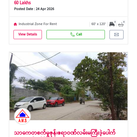
60 Lakhs
Posted Date : 24 Apr 2026
x
x
Industrial Zone For Rent
60' x 120'
View Details
Call
သာကေတစက်မှုဇုန်၊ဧရာဝဏ်လမ်းမကြီးဒဲ့ပေါက်