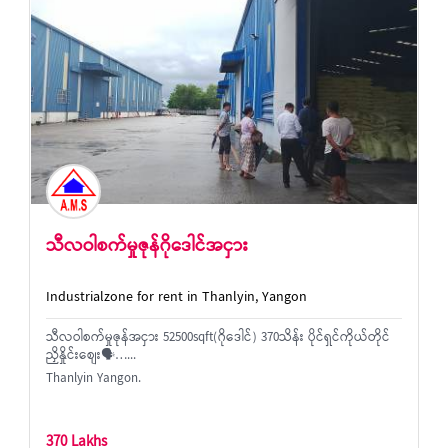
သီလဝါစက်မှုဇုန်ဂိုဒေါင်အငှား
Industrialzone for rent in Thanlyin, Yangon
သီလဝါစက်မှုဇုန်အငှား 52500sqft(ဂိုဒေါင်) 370သိန်း ပိုင်ရှင်ကိုယ်တိုင်
ညှိနှိုင်းစျေး🗣…...
Thanlyin Yangon.
370 Lakhs