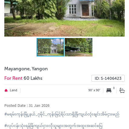
Mayangone, Yangon
For Rent
60 Lakhs
ID: S-1406423
0
Land
90' x 90'
Posted Date : 31 Jan 2026
#မရမ်းကုန်းမြို့နယ်_၇မိုင်_ကုန်းမြင့်ရိပ်သာရှိခြံကျယ်လုံးချင်းအိမ်ငှားမည်
#လုပ်ငန်းသုံးရန်ခြံကျယ်ငှားလိုသူများအတွက်အထူးအဆင်ပြေ