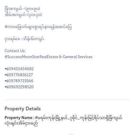
ခြံအကျယ် -(၉၀×၉၀)
အိမ်အကျယ်-(၃၀×၃၀)
#ကားမြောက်များစွာရပ်နားရန်အဆင်ပြေ
ငှားရမ်းခ -သိန်း၆၀ကျပ်
Contact Us:
#SuccessMoonStarRealEstate & General Services
📲09401454682
📲09776856127
📲09789723566
📲09692298520
Property Details
Property Name :
#မရမ်းကုန်းမြို့နယ်_၇မိုင်_ကုန်းမြင့်ရိပ်သာရှိခြံကျယ်
လုံးချင်းအိမ်ငှားမည်