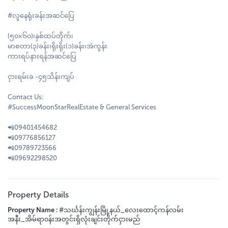
#လူနေရုံးခန်းအဆင်ပြေ
(၅၀×၆၀)၊နှစ်ထပ်တိုက်၊
မာစတာ(၃)ခန်း၊ရိုးရိုး(၁)ခန်း၊အဲကွန်း
ကားရပ်နားရန်အဆင်ပြေ
ငှားရမ်းခ -၄၅သိန်းကျပ်
Contact Us:
#SuccessMoonStarRealEstate & General Services
📲09401454682
📲09776856127
📲09789723566
📲09692298520
Property Details
Property Name :
#သင်္ဃန်းကျွန်းမြို့နယ်_လေးထောင့်ကန်လမ်း
အနီး_အိမ်ရာ၀န်းအတွင်းရှိလုံးချင်းတိုက်ငှားမည်