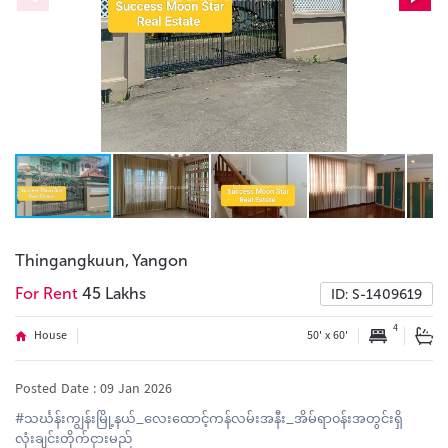
Thingangkuun, Yangon
For Rent
45 Lakhs
ID: S-1409619
4
House
50' x 60'
Posted Date : 09 Jan 2026
#သင်္ဃန်းကျွန်းမြို့နယ်_လေးထောင့်ကန်လမ်းအနီး_အိမ်ရာ၀န်းအတွင်းရှိ
လုံးချင်းတိုက်ငှားမည်