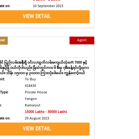
ate on
:
10 September 2023
VIEW DETAIL
use
Agent
၁၀မိုင် ပြည်လမ်းအနီးရှိ ဝင်လ/ထွက်လမ်းမကျယ်တဲ့soft 7000 နှင့်
ှင့်ခြံ ဝယ်လိုပါသည်။ ခြံထဲတွင်ကား ၆ စီးမှ ၇စီးခန့်ရပ်လို့ရတာ
တယ်။ သိန်း ၁၅၀၀၀ မှ ၃၀၀၀၀ ကြားသုံးပါမယ်။ ကျွန်တော့်ဝယ်
ာင်းရှာဖွေရန်အပ်ထားတဲ့အတွက်ပါ။ Agent phone _
ent
:
To Buy
11
418434
 Type
:
Private House
Yangon
p
:
Kamaryut
15000 Lakhs - 30000 Lakhs
ate on
:
29 August 2023
VIEW DETAIL