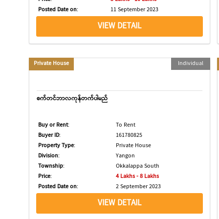
Posted Date on
:
11 September 2023
VIEW DETAIL
Private House
Individual
စက်တင်ဘာလကုန်တက်ပါမည်
Buy or Rent
:
To Rent
Buyer ID
:
161780825
Property Type
:
Private House
Division
:
Yangon
Township
:
Okkalappa South
Price
:
4 Lakhs - 8 Lakhs
Posted Date on
:
2 September 2023
VIEW DETAIL