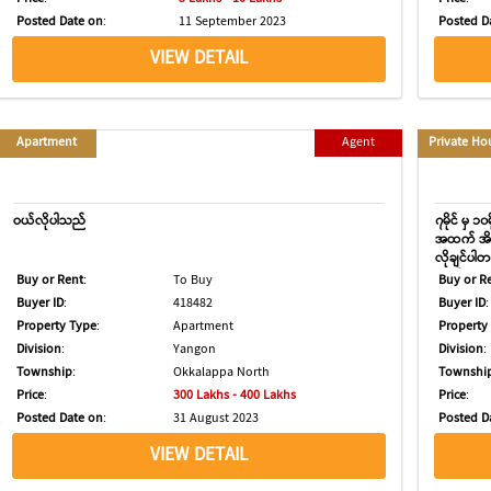
Posted Date on
:
11 September 2023
Posted D
VIEW DETAIL
Apartment
Agent
Private Ho
ဝယ်လိုပါသည်
၇မိုင် မှ 
အထက် အိမ်န
လိုချင်ပါ
လက်မှ အရေ
Buy or Rent
:
To Buy
Buy or R
09431209
Buyer ID
:
418482
Buyer ID
:
Property Type
:
Apartment
Property
Division
:
Yangon
Division
:
Township
:
Okkalappa North
Townshi
Price
:
300 Lakhs - 400 Lakhs
Price
:
Posted Date on
:
31 August 2023
Posted D
VIEW DETAIL