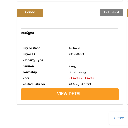
Condo
Individual
အမြန်ဌား
Buy or Rent
:
To Rent
Buyer ID
:
981789853
Property Type
:
Condo
Division
:
Yangon
Township
:
Botahtaung
Price
:
5 Lakhs - 6 Lakhs
Posted Date on
:
20 August 2023
VIEW DETAIL
‹ Prev