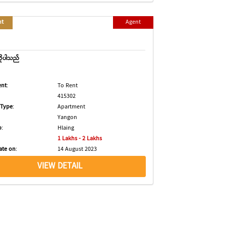
nt
Agent
ိုပါသည်
ent
:
To Rent
415302
 Type
:
Apartment
Yangon
p
:
Hlaing
1 Lakhs - 2 Lakhs
ate on
:
14 August 2023
VIEW DETAIL