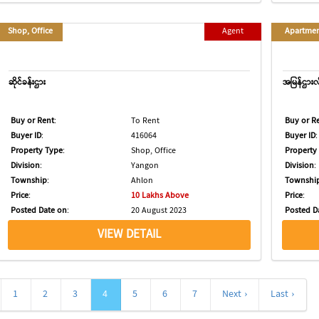
Shop, Office
Agent
Apartme
ဆိုင်ခန်းဌား
အမြန်ဌားလ
Buy or Rent
:
To Rent
Buy or R
Buyer ID
:
416064
Buyer ID
:
Property Type
:
Shop, Office
Property
Division
:
Yangon
Division
:
Township
:
Ahlon
Townshi
Price
:
10 Lakhs Above
Price
:
Posted Date on
:
20 August 2023
Posted D
VIEW DETAIL
1
2
3
4
5
6
7
Next ›
Last ›