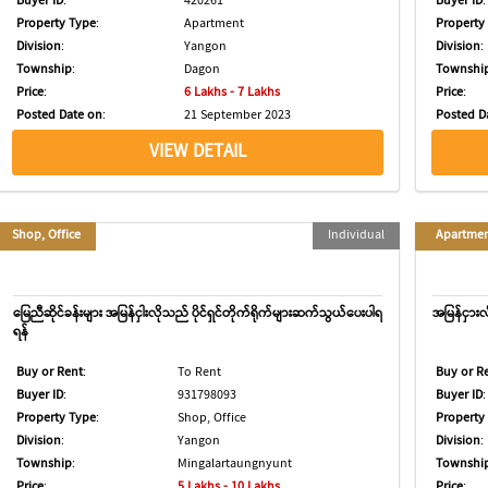
Buyer ID
:
420261
Buyer ID
:
Property Type
:
Apartment
Property
Division
:
Yangon
Division
:
Township
:
Dagon
Townshi
Price
:
6 Lakhs - 7 Lakhs
Price
:
Posted Date on
:
21 September 2023
Posted D
VIEW DETAIL
Shop, Office
Individual
Apartme
မြေညီဆိုင်ခန်းများ အမြန်ငှါးလိုသည် ပိုင်ရှင်တိုက်ရိုက်များဆက်သွယ်ပေးပါရ
အမြန်ငှား
ရန်
Buy or Rent
:
To Rent
Buy or R
Buyer ID
:
931798093
Buyer ID
:
Property Type
:
Shop, Office
Property
Division
:
Yangon
Division
:
Township
:
Mingalartaungnyunt
Townshi
Price
:
5 Lakhs - 10 Lakhs
Price
: