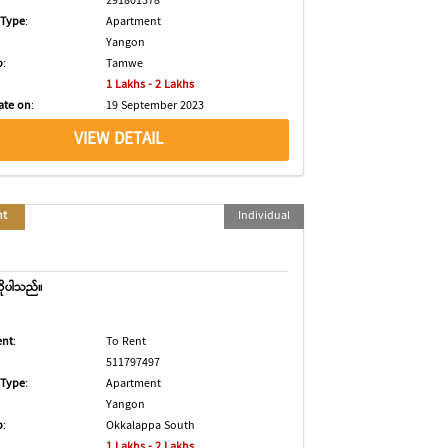
291801378
 Type
:
Apartment
Yangon
p
:
Tamwe
1 Lakhs - 2 Lakhs
ate on
:
19 September 2023
VIEW DETAIL
nt
Individual
လိုပါသည်။
ent
:
To Rent
511797497
 Type
:
Apartment
Yangon
p
:
Okkalappa South
1 Lakhs - 2 Lakhs