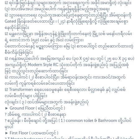
☑️ ရင်းနှီးမြုပ်နှံချင်သူများအတွက် အငှားစျေးကွက် အခိုင်အမာရှိတဲ့ လုံးချင်း
(၃) ထပ်အိမ်အပါ အမည်ပေါက် ဂရန်မြေရရှိနိုင်မည့်အခွင့်အ‌ရေး
☑️ သွားရေးလာရေး လွယ်ကူအဆင်ပြေတဲ့နေရာတွင်တည်ရှိပြီး အိမ်ရာ၀န်းကို
Gated ခြံ၀န်းခတ်ပေးထားပြီး ၊ (၂၄) နာရီလုံခြုံရေးရှိလို့ လုံခြုံအေးချမ်းစွာ
နေထိုင်နိုင်ခြင်း
☑️ မန္တလေးမြို့မှာ အရှိန်အဟုန်နဲ့ ဖွံဖြိုးတိုးတက်နေတဲ့ မြို့သစ် မနော်ဟရီလမ်း
ရဲ့ တောင်ဘက် (၅၉) လမ်း နှင့် (၆၀) လမ်းကြား၊
ပိတောက်လမ်းနှင့် မဥ္ဇူလမ်းကြား၊ မြေ (၃) ဧကပေါ်တွင် တည်ဆောက်ထားတဲ့
စီမံကိန်းဖြစ်ခြင်း
☑️ ဂရန်အမည်ပေါက် အမြေအကျယ် ပေ (၃၀ X ၄၅) ပေ တွင် (၂၅ ပေ X ၃၄ ပေ)
အကျယ်ရှိတဲ့ Modern Style RC သုံးထပ်တိုက် အခန်းဖွဲ့စည်းပုံ အပြည့်အစုံ
ဖြင့် ထည့်သွင်းတည်ဆောက်ထားခြင်း
☑️ ကားပါကင် (၂) စီးစာပါဝင်ပြီး၊ အိမ်ရာဝန်းအတွင်း ကားအဝင်/အထွက်
လမ်းကို ကွန်ကရစ်လမ်းခင်းပေးထားခြင်း
☑️ Transformer၊ ရေပေးဝေမှုစနစ်၊ ရေစီးရေလာ၊ မိလ္လာစနစ် နှင့် လျှပ်စစ်
လမ်းမီးတိုင်များ ပါရှိခြင်း
လုံးချင်း ( ၃ ) ထပ်အိမ်များအတွက် အခန်းဖွဲ့စည်းပုံ
► Ground Floor ( မြေညီထပ်တွင် )
? အိမ်ရှေ့ ကားပါကင် (၂) စီးစာနေရာ
? ဧည့်ခန်း ၊ မီးဖိုချောင် တို့အပြင် ( 1 ) common toilet & Bathroom တို့ပါဝင်
မှာပါ
► First Floor ( ပထမထပ်တွင် )