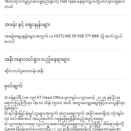
?စိတ်တိုင်းကျပြင်ဆင်ဖွဲ့စည်းနိုင်တဲ့ Hall Type နေရာကျယ်တို့ပါဝင်မှာပဲဖြစ်ပါ
တယ်
အခန်း နှင့် ဈေးနှုန်းများ
အခန်းစျေးနှုန်းများအတွက် ☎☎ HOTLINE 09 958 777 888 သို့ ဆက်သွယ်
ပေးပါ
အနီးအနားထင်ရှားသည့်နေရာများ
ဆိုင်ကယ်ပွဲစားတန်းအနီး
မှတ်ချက်
☑️ ဇန်နဝါရီ (၁၈-၁၉) KT Head Office မှာကျင်းပသွားမယ့် ၂၀၂၅ နှစ်ဦးအ
ရောင်းပြပွဲကြီးမှာ Up to သိန်း (၅၀၀) အထိ အထူးလျော့စျေးဖြင့်ဝယ်ယူနိုင်မှာ
ဖြစ်ခြင်း
☑️ ရင်းနှီးမြုပ်နှံချင်သူများအတွက် အငှားစျေးကွက် အခိုင်အမာရှိတဲ့ လုံးချင်း
(၃) ထပ်အိမ်အပါ အမည်ပေါက် ဂရန်မြေရရှိနိုင်မည့်အခွင့်အ‌ရေး
☑️ သွားရေးလာရေး လွယ်ကူအဆင်ပြေတဲ့နေရာတွင်တည်ရှိပြီး အိမ်ရာ၀န်းကို
Gated ခြံ၀န်းခတ်ပေးထားပြီး ၊ (၂၄) နာရီလုံခြုံရေးရှိလို့ လုံခြုံအေးချမ်းစွာ