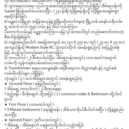
(၃) ထပ်အိမ်အပါ အမည်ပေါက် ဂရန်မြေရရှိနိုင်မည့်အခွင့်အ‌ရေး
☑️ သွားရေးလာရေး လွယ်ကူအဆင်ပြေတဲ့နေရာတွင်တည်ရှိပြီး အိမ်ရာ၀န်းကို
Gated ခြံ၀န်းခတ်ပေးထားပြီး ၊ (၂၄) နာရီလုံခြုံရေးရှိလို့ လုံခြုံအေးချမ်းစွာ
နေထိုင်နိုင်ခြင်း
☑️ မန္တလေးမြို့မှာ အရှိန်အဟုန်နဲ့ ဖွံဖြိုးတိုးတက်နေတဲ့ မြို့သစ် မနော်ဟရီလမ်း
ရဲ့ တောင်ဘက် (၅၉) လမ်း နှင့် (၆၀) လမ်းကြား၊
ပိတောက်လမ်းနှင့် မဥ္ဇူလမ်းကြား၊ မြေ (၃) ဧကပေါ်တွင် တည်ဆောက်ထားတဲ့
စီမံကိန်းဖြစ်ခြင်း
☑️ ဂရန်အမည်ပေါက် အမြေအကျယ် ပေ (၃၀ X ၄၅) ပေ တွင် (၂၅ ပေ X ၃၄ ပေ)
အကျယ်ရှိတဲ့ Modern Style RC သုံးထပ်တိုက် အခန်းဖွဲ့စည်းပုံ အပြည့်အစုံ
ဖြင့် ထည့်သွင်းတည်ဆောက်ထားခြင်း
☑️ ကားပါကင် (၂) စီးစာပါဝင်ပြီး၊ အိမ်ရာဝန်းအတွင်း ကားအဝင်/အထွက်
လမ်းကို ကွန်ကရစ်လမ်းခင်းပေးထားခြင်း
☑️ Transformer၊ ရေပေးဝေမှုစနစ်၊ ရေစီးရေလာ၊ မိလ္လာစနစ် နှင့် လျှပ်စစ်
လမ်းမီးတိုင်များ ပါရှိခြင်း
လုံးချင်း ( ၃ ) ထပ်အိမ်များအတွက် အခန်းဖွဲ့စည်းပုံ
► Ground Floor ( မြေညီထပ်တွင် )
? အိမ်ရှေ့ ကားပါကင် (၂) စီးစာနေရာ
? ဧည့်ခန်း ၊ မီးဖိုချောင် တို့အပြင် ( 1 ) common toilet & Bathroom တို့ပါဝင်
မှာပါ
► First Floor ( ပထမထပ်တွင် )
? 3 Master bedrooms ( ရေချိုးခန်း ၊ အိမ်သာကိုယ်စီပါဝင်အပြီး ) တို့နဲ့ဖွဲ့စည်း
ထားပြီး
► Second Floor ( ဒုတိယထပ်တွင် )
? အိမ်ရှေ့ ၊ အိမ်နောက် ဝရန်တာတို့ပါဝင်သည့်အပြင်