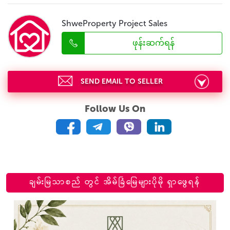
ShweProperty Project Sales
ဖုန်းဆက်ရန်
SEND EMAIL TO SELLER
Follow Us On
ချမ်းမြသာစည် တွင် အိမ်ခြံမြေများပိုမို ရှာဖွေရန်