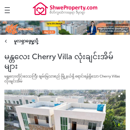
မူလရှာဖွေမှု့သို့
မန္တလေး Cherry Villa လုံးချင်းအိမ်
များ
မန္တလေးတိုင်းဒေသကြီး ချမ်းမြသာစည် မြို့နယ်ရှိ ရောင်းရန်ရှိသော Cherry Villas
လုံးချင်းအိမ်