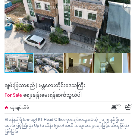
ချမ်းမြသာစည် | မန္တလေးတိုင်းဒေသကြီး
For Sale
စျေးနှုန်းမေးရန်ဆက်သွယ်ပါ
No
No
လုံးချင်းအိမ်
☑️ ဇန်နဝါရီ (၁၈-၁၉) KT Head Office မှာကျင်းပသွားမယ့် ၂၀၂၅ နှစ်ဦးအ
ရောင်းပြပွဲကြီးမှာ Up to သိန်း (၅၀၀) အထိ အထူးလျော့စျေးဖြင့်ဝယ်ယူနိုင်မှာ
ဖြစ်ခြင်း