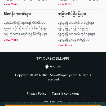
View More
View More
စီမံကိန်း အသစ်များ
အခြားအိမ်ခြံမြေများ
ရန်ကုန်တိုင်းရှိ ရောင်းရန် စီမံကိန်းများ
ရန်ကုန်ရှိ ရောင်းရန် စက်မှု့ဇုံများ
မန္တလေးတိုင်းရှိ ရောင်းရန် စီမံကိန်းများ
ရန်ကုန်ရှိ ငှားရန် စက်မှု့ဇုံများ
နေပြည်တော်ရှိ ရောင်းရန် စီမံကိန်းများ
ရန်ကုန်ရှိ ရောင်းရန် ဆိုင်ခန်းများ
View More
ရန်ကုန်ရှိ ငှားရန် စက်မှု့ဇုံများ
View More
TRY OUR MOBILE APPS
Android
Copyright © 2011-2026, ShweProperty.com. All rights
reserved.
Privacy Policy
|
Terms & conditions
FOLLOW US