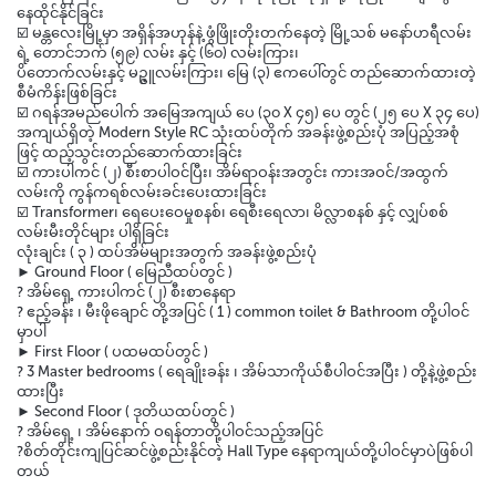
နေထိုင်နိုင်ခြင်း
☑️ မန္တလေးမြို့မှာ အရှိန်အဟုန်နဲ့ ဖွံဖြိုးတိုးတက်နေတဲ့ မြို့သစ် မနော်ဟရီလမ်း
ရဲ့ တောင်ဘက် (၅၉) လမ်း နှင့် (၆၀) လမ်းကြား၊
ပိတောက်လမ်းနှင့် မဥ္ဇူလမ်းကြား၊ မြေ (၃) ဧကပေါ်တွင် တည်ဆောက်ထားတဲ့
စီမံကိန်းဖြစ်ခြင်း
☑️ ဂရန်အမည်ပေါက် အမြေအကျယ် ပေ (၃၀ X ၄၅) ပေ တွင် (၂၅ ပေ X ၃၄ ပေ)
အကျယ်ရှိတဲ့ Modern Style RC သုံးထပ်တိုက် အခန်းဖွဲ့စည်းပုံ အပြည့်အစုံ
ဖြင့် ထည့်သွင်းတည်ဆောက်ထားခြင်း
☑️ ကားပါကင် (၂) စီးစာပါဝင်ပြီး၊ အိမ်ရာဝန်းအတွင်း ကားအဝင်/အထွက်
လမ်းကို ကွန်ကရစ်လမ်းခင်းပေးထားခြင်း
☑️ Transformer၊ ရေပေးဝေမှုစနစ်၊ ရေစီးရေလာ၊ မိလ္လာစနစ် နှင့် လျှပ်စစ်
လမ်းမီးတိုင်များ ပါရှိခြင်း
လုံးချင်း ( ၃ ) ထပ်အိမ်များအတွက် အခန်းဖွဲ့စည်းပုံ
► Ground Floor ( မြေညီထပ်တွင် )
? အိမ်ရှေ့ ကားပါကင် (၂) စီးစာနေရာ
? ဧည့်ခန်း ၊ မီးဖိုချောင် တို့အပြင် ( 1 ) common toilet & Bathroom တို့ပါဝင်
မှာပါ
► First Floor ( ပထမထပ်တွင် )
? 3 Master bedrooms ( ရေချိုးခန်း ၊ အိမ်သာကိုယ်စီပါဝင်အပြီး ) တို့နဲ့ဖွဲ့စည်း
ထားပြီး
► Second Floor ( ဒုတိယထပ်တွင် )
? အိမ်ရှေ့ ၊ အိမ်နောက် ဝရန်တာတို့ပါဝင်သည့်အပြင်
?စိတ်တိုင်းကျပြင်ဆင်ဖွဲ့စည်းနိုင်တဲ့ Hall Type နေရာကျယ်တို့ပါဝင်မှာပဲဖြစ်ပါ
တယ်