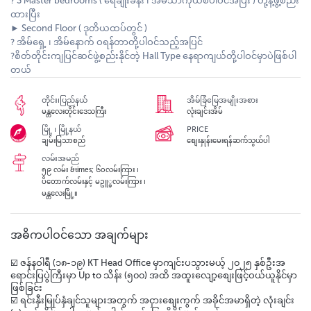
? 3 Master bedrooms ( ရေချိုးခန်း ၊ အိမ်သာကိုယ်စီပါဝင်အပြီး ) တို့နဲ့ဖွဲ့စည်း
ထားပြီး
► Second Floor ( ဒုတိယထပ်တွင် )
? အိမ်ရှေ့ ၊ အိမ်နောက် ဝရန်တာတို့ပါဝင်သည့်အပြင်
?စိတ်တိုင်းကျပြင်ဆင်ဖွဲ့စည်းနိုင်တဲ့ Hall Type နေရာကျယ်တို့ပါဝင်မှာပဲဖြစ်ပါ
တယ်
တိုင်း၊ပြည်နယ်
အိမ်ခြံမြေအမျိုးအစား
မန္တလေးတိုင်းဒေသကြီး
လုံးချင်းအိမ်
မြို့ ၊ မြို့နယ်
PRICE
ချမ်းမြသာစည်
စျေးနှုန်းမေးရန်ဆက်သွယ်ပါ
လမ်းအမည်
၅၉ လမ်း &times; ၆၀လမ်းကြား ၊
ပိတောက်လမ်းနှင့် မဥူ္ဖလမ်းကြား ၊
မန္တလေးမြို့။
အဓိကပါဝင်သော အချက်များ
☑️ ဇန်နဝါရီ (၁၈-၁၉) KT Head Office မှာကျင်းပသွားမယ့် ၂၀၂၅ နှစ်ဦးအ
ရောင်းပြပွဲကြီးမှာ Up to သိန်း (၅၀၀) အထိ အထူးလျော့စျေးဖြင့်ဝယ်ယူနိုင်မှာ
ဖြစ်ခြင်း
☑️ ရင်းနှီးမြုပ်နှံချင်သူများအတွက် အငှားစျေးကွက် အခိုင်အမာရှိတဲ့ လုံးချင်း