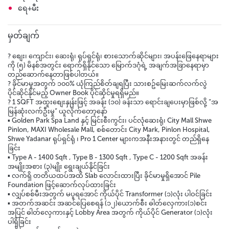
ရေ+မီး
မှတ်ချက်
? စျေး၊ ကျောင်း၊ ဆေးရုံ၊ ရုပ်ရှင်ရုံ၊ စားသောက်ဆိုင်များ၊ အပန်းဖြေနေရာများ
ကို (၅) မိနစ်အတွင်း ရောက်ရှိနိုင်သော မြောက်ဒဂုံရဲ့ အချက်အခြာနေရာမှာ
တည်ဆောက်နေတာဖြစ်ပါတယ်။
? ခိုင်မာမှုအတွက် ၁၀၀% ယုံကြည်စိတ်ချရပြီး သားစဥ်မြေးဆက်လက်လွဲ
ပိုင်ဆိုင်နိုင်မည့် Owner Book ပိုင်ဆိုင်မှုရရှိမည်။
? 1 SQFT အထူးစျေးနှုန်းဖြင့် အခန်း (၁၀) ခန်းသာ ရောင်းချပေးမှာဖြစ်လို့ “အ
မြန်ဆုံးလက်ဦးမှု” ယူလိုက်တော့နော်
▪️ Golden Park Spa Land နှင့် မြင်းစီးကွင်း၊ ပင်လုံဆေးရုံ၊ City Mall Shwe
Pinlon, MAXI Wholesale Mall, စစ်တောင်း City Mark, Pinlon Hospital,
Shwe Yadanar ရုပ်ရှင်ရုံ ၊ Pro 1 Center များကအနီးအနားတွင် တည်ရှိနေ
ခြင်း
▪️ Type A - 1400 Sqft , Type B - 1300 Sqft , Type C - 1200 Sqft အခန်း
အမျိုးအစား (၃)မျိုး ရွေးချယ်နိုင်ခြင်း
▪️ လက်ရှိ တတိယထပ်အထိ Slab လောင်းထားပြီး ခိုင်မာမှုရှိအောင် Pile
Foundation ဖြင့်ဆောက်လုပ်ထားခြင်း
▪️ လျှပ်စစ်မီးအတွက် မပူရအောင် ကိုယ်ပိုင် Transformer (၁)လုံး ပါဝင်ခြင်း
▪️ အတက်အဆင်း အဆင်ပြေစေရန် (၁၂)ယောက်စီး ဓါတ်လှေကား(၁)စင်း
အပြင် ဓါတ်လှေကားနှင့် Lobby Area အတွက် ကိုယ်ပိုင် Generator (၁)လုံး
ပါရှိခြင်း