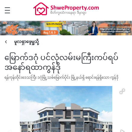
မူလရှာဖွေမှု့သို့
မြောက်ဒဂုံ ပင်လုံလမ်းမကြီးကပ်ရပ်
အနော်ရထာကွန်ဒို
ရန်ကုန်တိုင်းဒေသကြီး ဒဂုံမြို့သစ်မြောက်ပိုင်း မြို့နယ်ရှိ ရောင်းရန်ရှိသော ကွန်ဒို