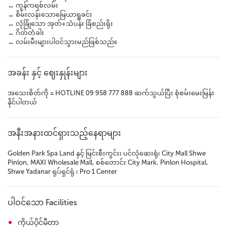
↔️ ကွန်ကရစ်လမ်း
↔️ စိမ်းလန်းသောမြေယာရှုခင်း
↔️ လုံခြုံသော အုတ်+သံပန်း ခြံစည်းရိုး
↔️ ဂိတ်တံခါး
↔️ လမ်းမီးများပါဝင်သွားမည်ဖြစ်သည်။
အခန်း နှင့် ဈေးနှုန်းများ
အသေးစိတ်ကို ☎ HOTLINE 09 958 777 888 ဆက်သွယ်ပြီး စုံစမ်းမေးမြန်း
နိုင်ပါတယ်
အနီးအနားထင်ရှားသည့်နေရာများ
Golden Park Spa Land နှင့် မြင်းစီးကွင်း၊ ပင်လုံဆေးရုံ၊ City Mall Shwe
Pinlon, MAXI Wholesale Mall, စစ်တောင်း City Mark, Pinlon Hospital,
Shwe Yadanar ရုပ်ရှင်ရုံ ၊ Pro 1 Center
ပါဝင်သော Facilities
ကိုယ်ပိုင်မီတာ