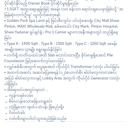
ပိုင်ဆိုင်နိုင်မည့် Owner Book ပိုင်ဆိုင်မှုရရှိမည်။
? 1 SQFT အထူးစျေးနှုန်းဖြင့် အခန်း (၁၀) ခန်းသာ ရောင်းချပေးမှာဖြစ်လို့ “အ
မြန်ဆုံးလက်ဦးမှု” ယူလိုက်တော့နော်
▪️ Golden Park Spa Land နှင့် မြင်းစီးကွင်း၊ ပင်လုံဆေးရုံ၊ City Mall Shwe
Pinlon, MAXI Wholesale Mall, စစ်တောင်း City Mark, Pinlon Hospital,
Shwe Yadanar ရုပ်ရှင်ရုံ ၊ Pro 1 Center များကအနီးအနားတွင် တည်ရှိနေ
ခြင်း
▪️ Type A - 1400 Sqft , Type B - 1300 Sqft , Type C - 1200 Sqft အခန်း
အမျိုးအစား (၃)မျိုး ရွေးချယ်နိုင်ခြင်း
▪️ လက်ရှိ တတိယထပ်အထိ Slab လောင်းထားပြီး ခိုင်မာမှုရှိအောင် Pile
Foundation ဖြင့်ဆောက်လုပ်ထားခြင်း
▪️ လျှပ်စစ်မီးအတွက် မပူရအောင် ကိုယ်ပိုင် Transformer (၁)လုံး ပါဝင်ခြင်း
▪️ အတက်အဆင်း အဆင်ပြေစေရန် (၁၂)ယောက်စီး ဓါတ်လှေကား(၁)စင်း
အပြင် ဓါတ်လှေကားနှင့် Lobby Area အတွက် ကိုယ်ပိုင် Generator (၁)လုံး
ပါရှိခြင်း
▪️ အိမ်ရာဝင်းအတွင်းမှာလဲ …
↔️ ကွန်ကရစ်လမ်း
↔️ စိမ်းလန်းသောမြေယာရှုခင်း
↔️ လုံခြုံသော အုတ်+သံပန်း ခြံစည်းရိုး
↔️ ဂိတ်တံခါး
↔️ လမ်းမီးများပါဝင်သွားမည်ဖြစ်သည်။