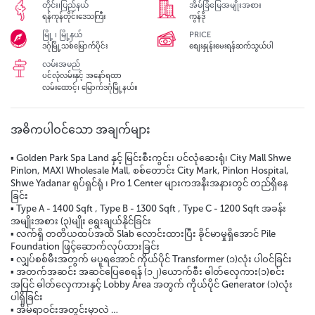
တိုင်း၊ပြည်နယ်
အိမ်ခြံမြေအမျိုးအစား
ရန်ကုန်တိုင်းဒေသကြီး
ကွန်ဒို
မြို့ ၊ မြို့နယ်
PRICE
ဒဂုံမြို့သစ်မြောက်ပိုင်း
စျေးနှုန်းမေးရန်ဆက်သွယ်ပါ
လမ်းအမည်
ပင်လုံလမ်းနှင့် အနော်ရထာ
လမ်းထောင့်၊ မြောက်ဒဂုံမြို့နယ်။
အဓိကပါဝင်သော အချက်များ
▪️ Golden Park Spa Land နှင့် မြင်းစီးကွင်း၊ ပင်လုံဆေးရုံ၊ City Mall Shwe
Pinlon, MAXI Wholesale Mall, စစ်တောင်း City Mark, Pinlon Hospital,
Shwe Yadanar ရုပ်ရှင်ရုံ ၊ Pro 1 Center များကအနီးအနားတွင် တည်ရှိနေ
ခြင်း
▪️ Type A - 1400 Sqft , Type B - 1300 Sqft , Type C - 1200 Sqft အခန်း
အမျိုးအစား (၃)မျိုး ရွေးချယ်နိုင်ခြင်း
▪️ လက်ရှိ တတိယထပ်အထိ Slab လောင်းထားပြီး ခိုင်မာမှုရှိအောင် Pile
Foundation ဖြင့်ဆောက်လုပ်ထားခြင်း
▪️ လျှပ်စစ်မီးအတွက် မပူရအောင် ကိုယ်ပိုင် Transformer (၁)လုံး ပါဝင်ခြင်း
▪️ အတက်အဆင်း အဆင်ပြေစေရန် (၁၂)ယောက်စီး ဓါတ်လှေကား(၁)စင်း
အပြင် ဓါတ်လှေကားနှင့် Lobby Area အတွက် ကိုယ်ပိုင် Generator (၁)လုံး
ပါရှိခြင်း
▪️ အိမ်ရာဝင်းအတွင်းမှာလဲ …