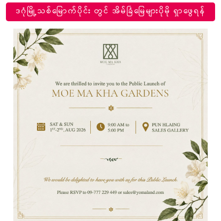
ဒဂုံမြို့သစ်မြောက်ပိုင်း တွင် အိမ်ခြံမြေများပိုမို ရှာဖွေရန်