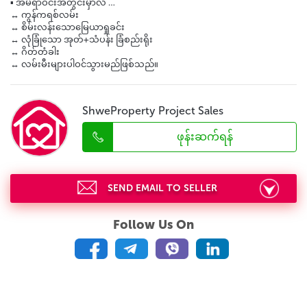
▪️ အိမ်ရာဝင်းအတွင်းမှာလဲ …
↔️ ကွန်ကရစ်လမ်း
↔️ စိမ်းလန်းသောမြေယာရှုခင်း
↔️ လုံခြုံသော အုတ်+သံပန်း ခြံစည်းရိုး
↔️ ဂိတ်တံခါး
↔️ လမ်းမီးများပါဝင်သွားမည်ဖြစ်သည်။
ShweProperty Project Sales
ဖုန်းဆက်ရန်
SEND EMAIL TO SELLER
Follow Us On