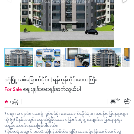
ဒဂုံမြို့သစ်မြောက်ပိုင်း | ရန်ကုန်တိုင်းဒေသကြီး
For Sale
စျေးနှုန်းမေးရန်ဆက်သွယ်ပါ
No
No
ကွန်ဒို
? စျေး၊ ကျောင်း၊ ဆေးရုံ၊ ရုပ်ရှင်ရုံ၊ စားသောက်ဆိုင်များ၊ အပန်းဖြေနေရာများ
ကို (၅) မိနစ်အတွင်း ရောက်ရှိနိုင်သော မြောက်ဒဂုံရဲ့ အချက်အခြာနေရာမှာ
တည်ဆောက်နေတာဖြစ်ပါတယ်။
? ခိုင်မာမှုအတွက် ၁၀၀% ယုံကြည်စိတ်ချရပြီး သားစဥ်မြေးဆက်လက်လွဲ