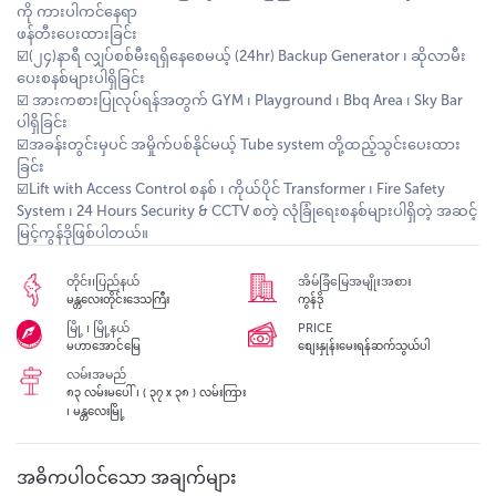
ကို ကားပါကင်နေရာ
ဖန်တီးပေးထားခြင်း
☑️(၂၄)နာရီ လျှပ်စစ်မီးရရှိနေစေမယ့် (24hr) Backup Generator ၊ ဆိုလာမီး
ပေးစနစ်များပါရှိခြင်း
☑️ အားကစားပြုလုပ်ရန်အတွက် GYM ၊ Playground ၊ Bbq Area ၊ Sky Bar
ပါရှိခြင်း
☑️အခန်းတွင်းမှပင် အမှိုက်ပစ်နိုင်မယ့် Tube system တို့ထည့်သွင်းပေးထား
ခြင်း
☑️Lift with Access Control စနစ် ၊ ကိုယ်ပိုင် Transformer ၊ Fire Safety
System ၊ 24 Hours Security & CCTV စတဲ့ လုံခြုံရေးစနစ်များပါရှိတဲ့ အဆင့်
မြင့်ကွန်ဒိုဖြစ်ပါတယ်။
တိုင်း၊ပြည်နယ်
အိမ်ခြံမြေအမျိုးအစား
မန္တလေးတိုင်းဒေသကြီး
ကွန်ဒို
မြို့ ၊ မြို့နယ်
PRICE
မဟာအောင်မြေ
စျေးနှုန်းမေးရန်ဆက်သွယ်ပါ
လမ်းအမည်
၈၃ လမ်းမပေါ် ၊ ( ၃၇ x ၃၈ ) လမ်းကြား
၊ မန္တလေးမြို့
အဓိကပါဝင်သော အချက်များ