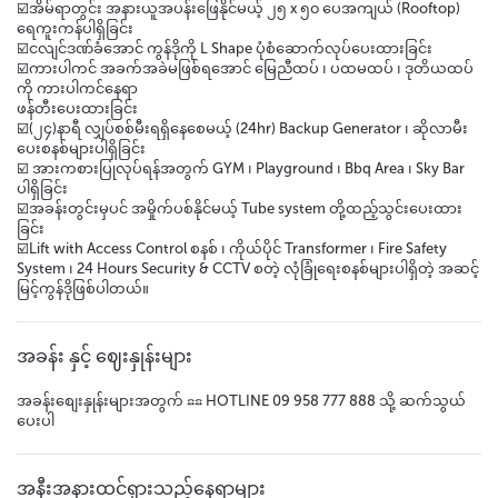
☑️အိမ်ရာတွင်း အနားယူအပန်းဖြေနိုင်မယ့် ၂၅ x ၅၀ ပေအကျယ် (Rooftop)
ရေကူးကန်ပါရှိခြင်း
☑️ငလျင်ဒဏ်ခံအောင် ကွန်ဒိုကို L Shape ပုံစံဆောက်လုပ်ပေးထားခြင်း
☑️ကားပါကင် အခက်အခဲမဖြစ်ရအောင် မြေညီထပ် ၊ ပထမထပ် ၊ ဒုတိယထပ်
ကို ကားပါကင်နေရာ
ဖန်တီးပေးထားခြင်း
☑️(၂၄)နာရီ လျှပ်စစ်မီးရရှိနေစေမယ့် (24hr) Backup Generator ၊ ဆိုလာမီး
ပေးစနစ်များပါရှိခြင်း
☑️ အားကစားပြုလုပ်ရန်အတွက် GYM ၊ Playground ၊ Bbq Area ၊ Sky Bar
ပါရှိခြင်း
☑️အခန်းတွင်းမှပင် အမှိုက်ပစ်နိုင်မယ့် Tube system တို့ထည့်သွင်းပေးထား
ခြင်း
☑️Lift with Access Control စနစ် ၊ ကိုယ်ပိုင် Transformer ၊ Fire Safety
System ၊ 24 Hours Security & CCTV စတဲ့ လုံခြုံရေးစနစ်များပါရှိတဲ့ အဆင့်
မြင့်ကွန်ဒိုဖြစ်ပါတယ်။
အခန်း နှင့် ဈေးနှုန်းများ
အခန်းစျေးနှုန်းများအတွက် ☎☎ HOTLINE 09 958 777 888 သို့ ဆက်သွယ်
ပေးပါ
အနီးအနားထင်ရှားသည့်နေရာများ