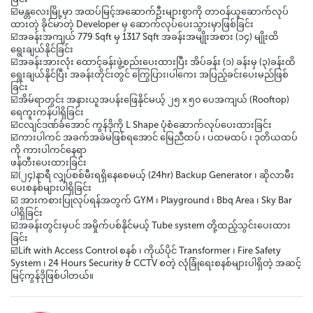
☑️မန္တလေးမြို့မှာ အထပ်မြင့်အဆောက်ဦးများစွာကို တာဝန်ယူဆောက်လုပ်
ထားတဲ့ ခိုင်မာတဲ့ Developer မှ ဆောက်လုပ်ပေးသွားမှာဖြစ်ခြင်း
☑️အခန်းအကျယ် 779 Sqft မှ 1317 Sqft အခန်းအမျိုးအစား (၁၄) မျိုးထိ
ရွေးချယ်နိုင်ခြင်း
☑️အခန်းအားလုံး ထောင့်ခန်းဖွဲ့စည်းပေးထားပြီး အိပ်ခန်း (၁) ခန်းမှ (၃)ခန်းထိ
ရွေးချယ်နိုင်ပြီး အခန်းတိုင်းတွင် ကြွေပြား၊ပါကေး အပြည့်ခင်းပေးမည်ဖြစ်
ခြင်း
☑️အိမ်ရာတွင်း အနားယူအပန်းဖြေနိုင်မယ့် ၂၅ x ၅၀ ပေအကျယ် (Rooftop)
ရေကူးကန်ပါရှိခြင်း
☑️ငလျင်ဒဏ်ခံအောင် ကွန်ဒိုကို L Shape ပုံစံဆောက်လုပ်ပေးထားခြင်း
☑️ကားပါကင် အခက်အခဲမဖြစ်ရအောင် မြေညီထပ် ၊ ပထမထပ် ၊ ဒုတိယထပ်
ကို ကားပါကင်နေရာ
ဖန်တီးပေးထားခြင်း
☑️(၂၄)နာရီ လျှပ်စစ်မီးရရှိနေစေမယ့် (24hr) Backup Generator ၊ ဆိုလာမီး
ပေးစနစ်များပါရှိခြင်း
☑️ အားကစားပြုလုပ်ရန်အတွက် GYM ၊ Playground ၊ Bbq Area ၊ Sky Bar
ပါရှိခြင်း
☑️အခန်းတွင်းမှပင် အမှိုက်ပစ်နိုင်မယ့် Tube system တို့ထည့်သွင်းပေးထား
ခြင်း
☑️Lift with Access Control စနစ် ၊ ကိုယ်ပိုင် Transformer ၊ Fire Safety
System ၊ 24 Hours Security & CCTV စတဲ့ လုံခြုံရေးစနစ်များပါရှိတဲ့ အဆင့်
မြင့်ကွန်ဒိုဖြစ်ပါတယ်။