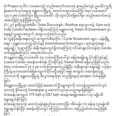
☑️ Project ပေါင်း (၁၀၀)ကျော် တည်ဆောက်ထားတဲ့ နာမည်ကျော် ဥဒေါင်းသူရိ
န်ဆောက်လုပ်ရေးမှ မန္တလေးမြို့ရဲ့ အထင်ကရလမ်းမကြီး (၈၃) လမ်းမပေါ်
(၃၇ x ၃၈) လမ်းကြား မြို့လယ်ခေါင် ဘိုးဘွားပိုင်မြေပေါ်မှာ တည်ဆောက်မယ့်
အဆင့်မြင့်ကွန်ဒိုဖြစ်သည်။
☑️ (၂၄) နာရီလျှပ်စစ်မီး ၊ Solar မီးပေးစနစ် ၊ Rooftop ရေကူးကန်, Gym စတဲ့
Fully Condo Facilities ပါရှိတာကြောင့် မန္တလေးရဲ့ Heart of Downtown မှာ
နေချင်သူများအတွက် အထူးသင့်တော်သည်။
☑️ ကွန်ဒိုအနီးအနားတွင် ကျောက်စိမ်းဝိုင်း ၊ Cycle Showroom များ ၊ မန်းမြို့
စျေး ၊ မန္တလေးတက္ကသိုလ်နှင့် International School များ ၊ ရတနာပုံစျေး ၊
စျေးချို ၊ ဘုရားကြီး အနီးအနားတွင်ရှိတာကြောင့် လိပ်စာနဲ့တင်တန်တဲ့ Condo
တစ်ခုဖြစ်ကြောင်း အာမခံပါတယ်။
☑️ မန္တလေးမြို့လယ်ခေါင် ၈၃ လမ်းမကြီးပေါ် မှာ မြေအချိုးချ ပိုင်ဆိုင်ခွင့်နှင့်
Luxury Condo အခန်းတစ်ခန်း ပိုင်ဆိုင်ခွင့် Owner Book ရရှိမည်ဖြစ်သည်။
☑️၈၃ လမ်းမပေါ် ၃၇ x ၃၈ လမ်းကြားမှာတည်ရှိပြီး အနီးနားမှာ ဈေးချို ၊ ဘုရား
ကြီးနဲ့ မဟာအောင်မြေကျောက်ဝိုင်းတို့အပြင် ဈေး ကျောင်း ဆေးရုံတွေနဲ့
တကယ်ကို မန္တလေးမြို့ရဲ့ စီးပွားရေးဇုံမှာ တည်ရှိနေတဲ့ project တစ်ခုဖြစ်
ခြင်း
☑️မန္တလေးမြို့မှာ အထပ်မြင့်အဆောက်ဦးများစွာကို တာဝန်ယူဆောက်လုပ်
ထားတဲ့ ခိုင်မာတဲ့ Developer မှ ဆောက်လုပ်ပေးသွားမှာဖြစ်ခြင်း
☑️အခန်းအကျယ် 779 Sqft မှ 1317 Sqft အခန်းအမျိုးအစား (၁၄) မျိုးထိ
ရွေးချယ်နိုင်ခြင်း
☑️အခန်းအားလုံး ထောင့်ခန်းဖွဲ့စည်းပေးထားပြီး အိပ်ခန်း (၁) ခန်းမှ (၃)ခန်းထိ
ရွေးချယ်နိုင်ပြီး အခန်းတိုင်းတွင် ကြွေပြား၊ပါကေး အပြည့်ခင်းပေးမည်ဖြစ်
ခြင်း