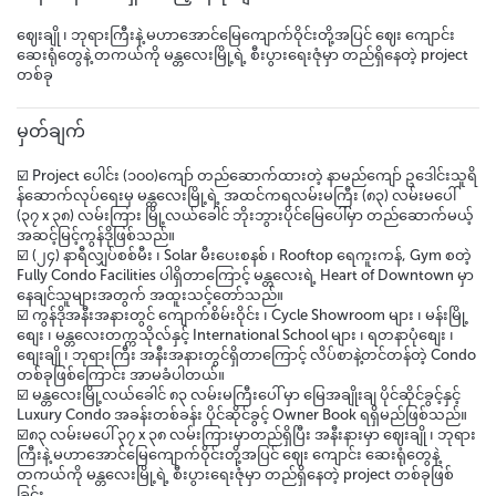
ဈေးချို ၊ ဘုရားကြီးနဲ့ မဟာအောင်မြေကျောက်ဝိုင်းတို့အပြင် ဈေး ကျောင်း
ဆေးရုံတွေနဲ့ တကယ်ကို မန္တလေးမြို့ရဲ့ စီးပွားရေးဇုံမှာ တည်ရှိနေတဲ့ project
တစ်ခု
မှတ်ချက်
☑️ Project ပေါင်း (၁၀၀)ကျော် တည်ဆောက်ထားတဲ့ နာမည်ကျော် ဥဒေါင်းသူရိ
န်ဆောက်လုပ်ရေးမှ မန္တလေးမြို့ရဲ့ အထင်ကရလမ်းမကြီး (၈၃) လမ်းမပေါ်
(၃၇ x ၃၈) လမ်းကြား မြို့လယ်ခေါင် ဘိုးဘွားပိုင်မြေပေါ်မှာ တည်ဆောက်မယ့်
အဆင့်မြင့်ကွန်ဒိုဖြစ်သည်။
☑️ (၂၄) နာရီလျှပ်စစ်မီး ၊ Solar မီးပေးစနစ် ၊ Rooftop ရေကူးကန်, Gym စတဲ့
Fully Condo Facilities ပါရှိတာကြောင့် မန္တလေးရဲ့ Heart of Downtown မှာ
နေချင်သူများအတွက် အထူးသင့်တော်သည်။
☑️ ကွန်ဒိုအနီးအနားတွင် ကျောက်စိမ်းဝိုင်း ၊ Cycle Showroom များ ၊ မန်းမြို့
စျေး ၊ မန္တလေးတက္ကသိုလ်နှင့် International School များ ၊ ရတနာပုံစျေး ၊
စျေးချို ၊ ဘုရားကြီး အနီးအနားတွင်ရှိတာကြောင့် လိပ်စာနဲ့တင်တန်တဲ့ Condo
တစ်ခုဖြစ်ကြောင်း အာမခံပါတယ်။
☑️ မန္တလေးမြို့လယ်ခေါင် ၈၃ လမ်းမကြီးပေါ် မှာ မြေအချိုးချ ပိုင်ဆိုင်ခွင့်နှင့်
Luxury Condo အခန်းတစ်ခန်း ပိုင်ဆိုင်ခွင့် Owner Book ရရှိမည်ဖြစ်သည်။
☑️၈၃ လမ်းမပေါ် ၃၇ x ၃၈ လမ်းကြားမှာတည်ရှိပြီး အနီးနားမှာ ဈေးချို ၊ ဘုရား
ကြီးနဲ့ မဟာအောင်မြေကျောက်ဝိုင်းတို့အပြင် ဈေး ကျောင်း ဆေးရုံတွေနဲ့
တကယ်ကို မန္တလေးမြို့ရဲ့ စီးပွားရေးဇုံမှာ တည်ရှိနေတဲ့ project တစ်ခုဖြစ်
ခြင်း