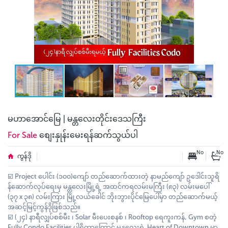
မဟာအောင်မြေ | မန္တလေးတိုင်းဒေသကြီး
For Sale
စျေးနှုန်းမေးရန်ဆက်သွယ်ပါ
No
No
ကွန်ဒို
☑️ Project ပေါင်း (၁၀၀)ကျော် တည်ဆောက်ထားတဲ့ နာမည်ကျော် ဥဒေါင်းသူရိ
န်ဆောက်လုပ်ရေးမှ မန္တလေးမြို့ရဲ့ အထင်ကရလမ်းမကြီး (၈၃) လမ်းမပေါ်
(၃၇ x ၃၈) လမ်းကြား မြို့လယ်ခေါင် ဘိုးဘွားပိုင်မြေပေါ်မှာ တည်ဆောက်မယ့်
အဆင့်မြင့်ကွန်ဒိုဖြစ်သည်။
☑️ (၂၄) နာရီလျှပ်စစ်မီး ၊ Solar မီးပေးစနစ် ၊ Rooftop ရေကူးကန်, Gym စတဲ့
Fully Condo Facilities ပါရှိတာကြောင့် မန္တလေးရဲ့ Heart of Downtown မှာ