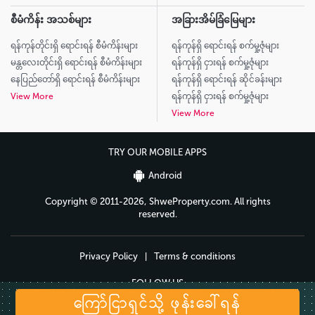
စီမံကိန်း အသစ်များ
အခြားအိမ်ခြံမြေများ
ရန်ကုန်တိုင်းရှိ ရောင်းရန် စီမံကိန်းများ
ရန်ကုန်ရှိ ရောင်းရန် စက်မှု့ဇုံများ
မန္တလေးတိုင်းရှိ ရောင်းရန် စီမံကိန်းများ
ရန်ကုန်ရှိ ငှားရန် စက်မှု့ဇုံများ
နေပြည်တော်ရှိ ရောင်းရန် စီမံကိန်းများ
ရန်ကုန်ရှိ ရောင်းရန် ဆိုင်ခန်းများ
View More
ရန်ကုန်ရှိ ငှားရန် စက်မှု့ဇုံများ
View More
TRY OUR MOBILE APPS
Android
Copyright © 2011-2026, ShweProperty.com. All rights
reserved.
Privacy Policy
|
Terms & conditions
FOLLOW US
ကြော်ငြာရှင်သို့ ဖုန်းခေါ်ရန်