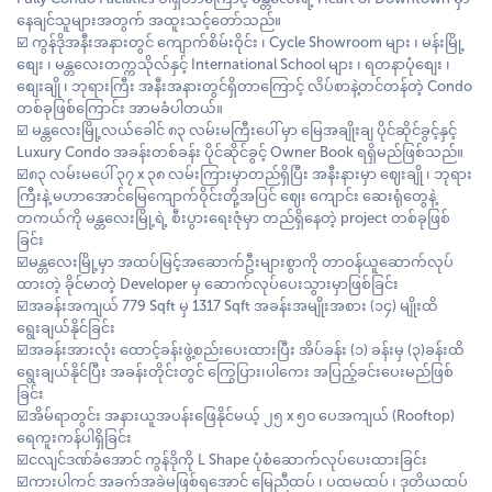
နေချင်သူများအတွက် အထူးသင့်တော်သည်။
☑️ ကွန်ဒိုအနီးအနားတွင် ကျောက်စိမ်းဝိုင်း ၊ Cycle Showroom များ ၊ မန်းမြို့
စျေး ၊ မန္တလေးတက္ကသိုလ်နှင့် International School များ ၊ ရတနာပုံစျေး ၊
စျေးချို ၊ ဘုရားကြီး အနီးအနားတွင်ရှိတာကြောင့် လိပ်စာနဲ့တင်တန်တဲ့ Condo
တစ်ခုဖြစ်ကြောင်း အာမခံပါတယ်။
☑️ မန္တလေးမြို့လယ်ခေါင် ၈၃ လမ်းမကြီးပေါ် မှာ မြေအချိုးချ ပိုင်ဆိုင်ခွင့်နှင့်
Luxury Condo အခန်းတစ်ခန်း ပိုင်ဆိုင်ခွင့် Owner Book ရရှိမည်ဖြစ်သည်။
☑️၈၃ လမ်းမပေါ် ၃၇ x ၃၈ လမ်းကြားမှာတည်ရှိပြီး အနီးနားမှာ ဈေးချို ၊ ဘုရား
ကြီးနဲ့ မဟာအောင်မြေကျောက်ဝိုင်းတို့အပြင် ဈေး ကျောင်း ဆေးရုံတွေနဲ့
တကယ်ကို မန္တလေးမြို့ရဲ့ စီးပွားရေးဇုံမှာ တည်ရှိနေတဲ့ project တစ်ခုဖြစ်
ခြင်း
☑️မန္တလေးမြို့မှာ အထပ်မြင့်အဆောက်ဦးများစွာကို တာဝန်ယူဆောက်လုပ်
ထားတဲ့ ခိုင်မာတဲ့ Developer မှ ဆောက်လုပ်ပေးသွားမှာဖြစ်ခြင်း
☑️အခန်းအကျယ် 779 Sqft မှ 1317 Sqft အခန်းအမျိုးအစား (၁၄) မျိုးထိ
ရွေးချယ်နိုင်ခြင်း
☑️အခန်းအားလုံး ထောင့်ခန်းဖွဲ့စည်းပေးထားပြီး အိပ်ခန်း (၁) ခန်းမှ (၃)ခန်းထိ
ရွေးချယ်နိုင်ပြီး အခန်းတိုင်းတွင် ကြွေပြား၊ပါကေး အပြည့်ခင်းပေးမည်ဖြစ်
ခြင်း
☑️အိမ်ရာတွင်း အနားယူအပန်းဖြေနိုင်မယ့် ၂၅ x ၅၀ ပေအကျယ် (Rooftop)
ရေကူးကန်ပါရှိခြင်း
☑️ငလျင်ဒဏ်ခံအောင် ကွန်ဒိုကို L Shape ပုံစံဆောက်လုပ်ပေးထားခြင်း
☑️ကားပါကင် အခက်အခဲမဖြစ်ရအောင် မြေညီထပ် ၊ ပထမထပ် ၊ ဒုတိယထပ်