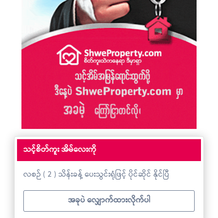
သင့်စိတ်ကူး အိမ်လေးကို
လစဉ် ( 2 ) သိန်းခန့် ပေးသွင်းရုံဖြင့် ပိုင်ဆိုင် နိုင်ပြီ
အခုပဲ လျှောက်ထားလိုက်ပါ