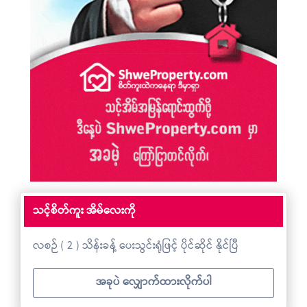
သင့်စိတ်ကူး အိမ်လေးကို
လစဉ် ( 2 ) သိန်းခန့် ပေးသွင်းရုံဖြင့် ပိုင်ဆိုင် နိုင်ပြီ
အခုပဲ လျှောက်ထားလိုက်ပါ