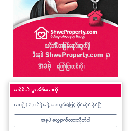
သင့်စိတ်ကူး အိမ်လေးကို
လစဉ် ( 2 ) သိန်းခန့် ပေးသွင်းရုံဖြင့် ပိုင်ဆိုင် နိုင်ပြီ
အခုပဲ လျှောက်ထားလိုက်ပါ