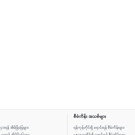
စီမံကိန်း အသစ်များ
ိ ငှားရန် အိမ်ခြံမြေများ
ရန်ကုန်တိုင်းရှိ ရောင်းရန် စီမံကိန်းများ