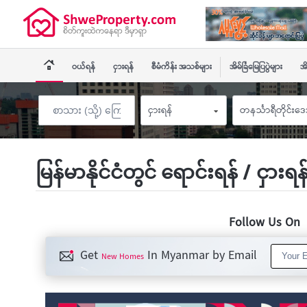
ဝယ်ရန်
ငှားရန်
စီမံကိန်း အသစ်များ
အိမ်ခြံမြေပြပွဲများ
အိ
ငှားရန်
တနင်္သာရီတိုင်းဒ
မြန်မာနိုင်ငံတွင် ရောင်းရန် / ငှားရ
Follow Us O
Get
In Myanmar by Email
New Homes