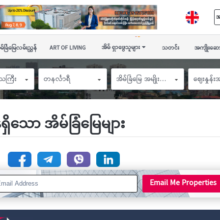
အ
အိမ် ရှာဖွေသူများ
မ်ခြံမြေလမ်းညွှန်
ART OF LIVING
သတင်း
အကျိုးဆော
ေသကြီး
တနင်္လာရီ
အိမ်ခြံမြေ အမျိုးအစား
ဈေးနှုန်
န်ရှိသော အိမ်ခြံမြေများ
n
Email Me Properties