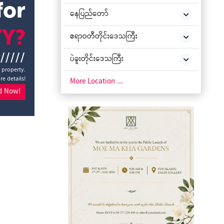
for
နေပြည်တော်
TY?
ဧရာဝတီတိုင်းဒေသကြီး
//////
ပဲခူးတိုင်းဒေသကြီး
a property.
re details!
ချင်းပြည်နယ်
More Location ...
d Now!
ကချင်ပြည်နယ်
ကယားပြည်နယ်
ကရင်ပြည်နယ်
မကွေးတိုင်းဒေသကြီး
မွန်ပြည်နယ်
ရခိုင်ပြည်နယ်