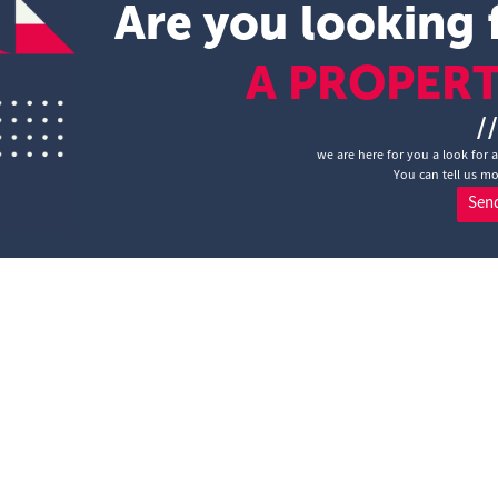
Are you looking 
A PROPER
/
we are here for you a look for 
You can tell us mo
Sen