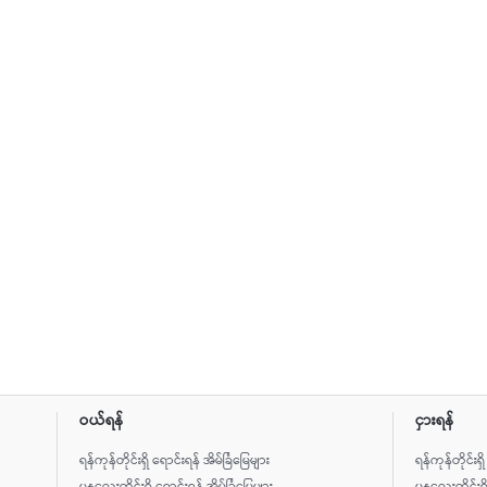
ဝယ်ရန်
ငှားရန်
ရန်ကုန်တိုင်းရှိ ရောင်းရန် အိမ်ခြံမြေများ
ရန်ကုန်တိုင်းရှ