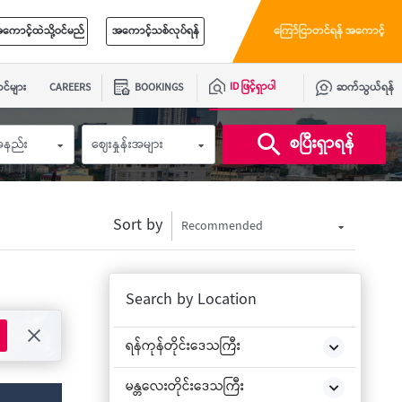
ကောင့်ထဲသို့ဝင်မည်
အကောင့်သစ်လုပ်ရန်
ကြော်ငြာတင်ရန် အကောင့်
ID ဖြင့်ရှာပါ
င်များ
CAREERS
BOOKINGS
ဆက်သွယ်ရန်
စပြီးရှာရန်
းအနည်း
ဈေးနှုန်းအများ
Sort by
Recommended
Search by Location
ရန်ကုန်တိုင်းဒေသကြီး
မန္တလေးတိုင်းဒေသကြီး