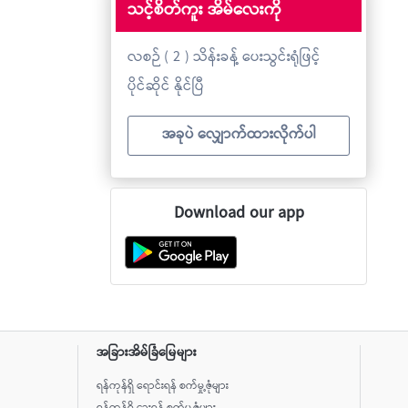
သင့်စိတ်ကူး အိမ်လေးကို
လစဉ် ( 2 ) သိန်းခန့် ပေးသွင်းရုံဖြင့်
ပိုင်ဆိုင် နိုင်ပြီ
အခုပဲ လျှောက်ထားလိုက်ပါ
Download our app
အခြားအိမ်ခြံမြေများ
ရန်ကုန်ရှိ ရောင်းရန် စက်မှု့ဇုံများ