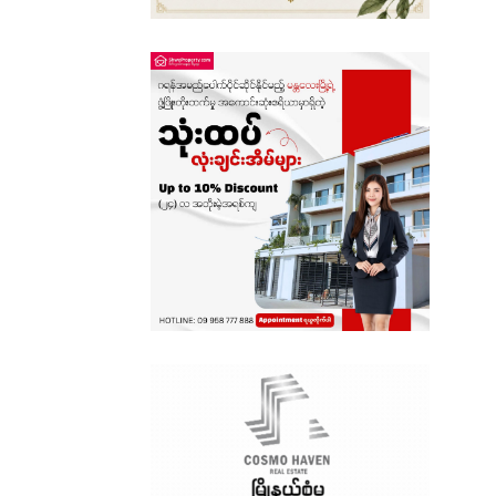
စစ်ကိုင်းတိုင်းဒေသကြီး
ရှမ်းပြည်နယ်
တနင်္သာရီတိုင်းဒေသကြီး