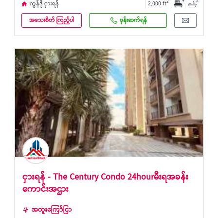
4
2
2
ကွန်ဒို ငှားရန်
2,000 ft
အသေးစိတ် ကြည့်ပါ
ဖုန်းဆက်ရန်
ငှားရန် - The Century Condo 24hourမီးရအခန်း
ကောင်းအဌား
အထူးကြော်ငြာ