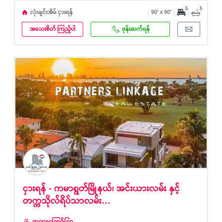
5
5
လုံးချင်းအိမ် ငှားရန်
90' x 90'
အသေးစိတ် ကြည့်ပါ
ဖုန်းဆက်ရန်
ငှားရန် - ကမာရွတ်မြိုနယ်၊ အင်းယားလမ်း နှင့်
တက္ကသိုလ်ရိပ်သာလမ်း…