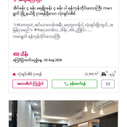
အထူးကြော်ငြာ
အိပ်ခန်း ၄ ခန်း ရေချိုးခန်း ၄ ခန်း ပါ ရန်ကုန်တိုင်းဒေသကြီး ကမာ
ရွတ် မြို့နယ်ရှိ ငှားရန်ရှိသော လုံးချင်းအိမ်
✨#Kamayut_အင်းယားလမ်းအနီး_ရေကူးကန်ပါ_လုံးချင်းခြံကျယ်_အ
မြန်ငှားမည်✨ 💸#အငှားတစ်လ_သိန်း_450_ညှိနှိုင်း…...
ကမာရွတ် ရန်ကုန်တိုင်းဒေသကြီး
450 သိန်း
ကြော်ငြာတင်သည့်နေ့ : 02 Aug 2026
4
4
2
လုံးချင်းအိမ် ငှားရန်
12,900 ft
အသေးစိတ် ကြည့်ပါ
ဖုန်းဆက်ရန်