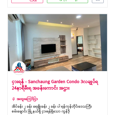
ငှားရန် - Sanchaung Garden Condo 3လချုပ်ရ
24နာရီမီးရ အခန်းကောင်း အဌား
အထူးကြော်ငြာ
အိပ်ခန်း ၂ ခန်း ရေချိုးခန်း ၂ ခန်း ပါ ရန်ကုန်တိုင်းဒေသကြီး
စမ်းချောင်း မြို့နယ်ရှိ ငှားရန်ရှိသော ကွန်ဒို