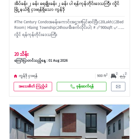
အိပ်ခန်း ၂ ခန်း ရေချိုးခန်း ၂ ခန်း ပါ ရန်ကုန်တိုင်းဒေသကြီး လှိုင်
မြို့နယ်ရှိ ငှားရန်ရှိသော ကွန်ဒို
#The Century Condoအခန်းကောင်းအဌား#ပြင်ဆင်ပြီး(20Lakh)(2Bed
Room) Hlaing Township(24hourမီးစက်လိုင်းပါ) # 📏900sqft ✅…...
လှိုင် ရန်ကုန်တိုင်းဒေသကြီး
20 သိန်း
ကြော်ငြာတင်သည့်နေ့ : 01 Aug 2026
2
2
2
ကွန်ဒို ငှားရန်
900 ft
အသေးစိတ် ကြည့်ပါ
ဖုန်းဆက်ရန်