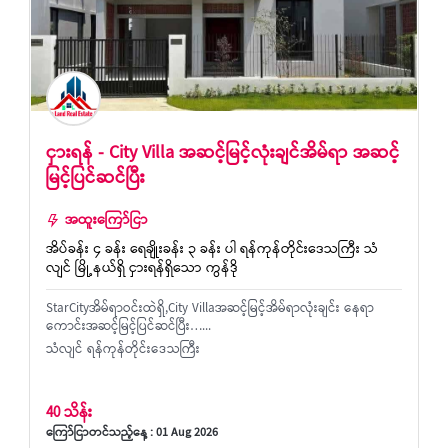
ငှားရန် - City Villa အဆင့်မြင့်လုံးချင်အိမ်ရာ အဆင့်
မြင့်ပြင်ဆင်ပြီး
အထူးကြော်ငြာ
အိပ်ခန်း ၄ ခန်း ရေချိုးခန်း ၃ ခန်း ပါ ရန်ကုန်တိုင်းဒေသကြီး သံ
လျင် မြို့နယ်ရှိ ငှားရန်ရှိသော ကွန်ဒို
StarCityအိမ်ရာဝင်းထဲရှိ,City Villaအဆင့်မြင့်အိမ်ရာလုံးချင်း နေရာ
ကောင်းအဆင့်မြင့်ပြင်ဆင်ပြီး…...
သံလျင် ရန်ကုန်တိုင်းဒေသကြီး
40 သိန်း
ကြော်ငြာတင်သည့်နေ့ : 01 Aug 2026