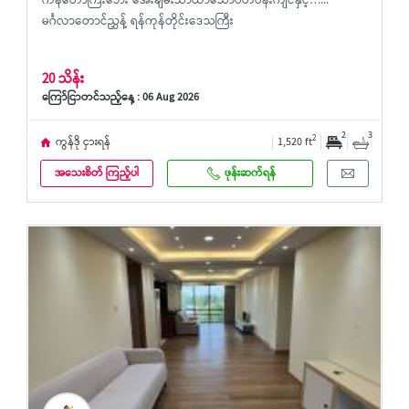
ကန်တော်ကြီးဘေး အေးချမ်းသာယာသောပတ်ဝန်းကျင်နှင့်…...
မင်္ဂလာတောင်ညွှန့် ရန်ကုန်တိုင်းဒေသကြီး
20 သိန်း
ကြော်ငြာတင်သည့်နေ့ : 06 Aug 2026
2
3
2
ကွန်ဒို ငှားရန်
1,520 ft
အသေးစိတ် ကြည့်ပါ
ဖုန်းဆက်ရန်