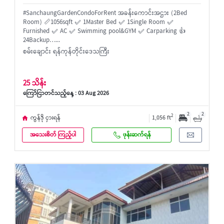
#SanchaungGardenCondoForRent အခန်းကောင်းအဌား (2Bed
Room) 📏1056sqft ✅ 1Master Bed ✅ 1Single Room ✅
Furnished ✅ AC ✅ Swimming pool&GYM ✅ Carparking 👍
24Backup…...
စမ်းချောင်း ရန်ကုန်တိုင်းဒေသကြီး
25 သိန်း
ကြော်ငြာတင်သည့်နေ့ : 03 Aug 2026
2
2
2
ကွန်ဒို ငှားရန်
1,056 ft
အသေးစိတ် ကြည့်ပါ
ဖုန်းဆက်ရန်