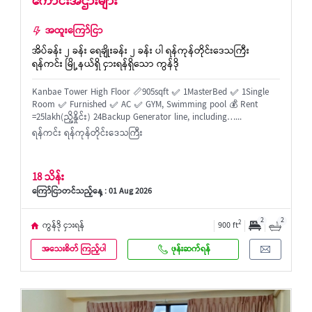
ကောင်းအဌားများ
အထူးကြော်ငြာ
အိပ်ခန်း ၂ ခန်း ရေချိုးခန်း ၂ ခန်း ပါ ရန်ကုန်တိုင်းဒေသကြီး
ရန်ကင်း မြို့နယ်ရှိ ငှားရန်ရှိသော ကွန်ဒို
Kanbae Tower High Floor 📏905sqft ✅ 1MasterBed ✅ 1Single
Room ✅ Furnished ✅ AC ✅ GYM, Swimming pool 💰 Rent
=25lakh(ညှိ့နှိုင်း) 24Backup Generator line, including…...
ရန်ကင်း ရန်ကုန်တိုင်းဒေသကြီး
18 သိန်း
ကြော်ငြာတင်သည့်နေ့ : 01 Aug 2026
2
2
2
ကွန်ဒို ငှားရန်
900 ft
အသေးစိတ် ကြည့်ပါ
ဖုန်းဆက်ရန်