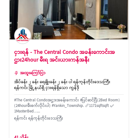
ငှားရန် - The Central Condo အခန်းကောင်းအ
ဌား24hour မီးရ အင်းယားကန်အနီး
အထူးကြော်ငြာ
အိပ်ခန်း ၂ ခန်း ရေချိုးခန်း ၂ ခန်း ပါ ရန်ကုန်တိုင်းဒေသကြီး
ရန်ကင်း မြို့နယ်ရှိ ငှားရန်ရှိသော ကွန်ဒို
#The Central Condoအဌားအခန်းကောင်း #ပြင်ဆင်ပြီ(2Bed Room)
(24hourမီးစက်လိုင်းပါ) #Yankin_Township. 📏1171sqftsqft ✅
1MasterBed…...
ရန်ကင်း ရန်ကုန်တိုင်းဒေသကြီး