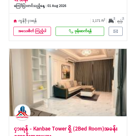
41 သိန်း
ကြော်ငြာတင်သည့်နေ့ : 01 Aug 2026
2
2
2
ကွန်ဒို ငှားရန်
1,171 ft
အသေးစိတ် ကြည့်ပါ
ဖုန်းဆက်ရန်
ငှားရန် - Kanbae Tower ရှိ (2Bed Room)အခန်း