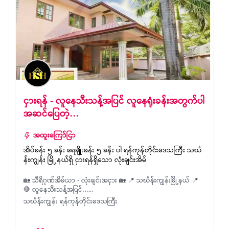
ငှားရန် - လူ​နေသီးသန့်အပြင် လူ​နေရုံးခန်းအတွက်ပါ
အဆင်ပြေတဲ့…
အထူးကြော်ငြာ
အိပ်ခန်း ၅ ခန်း ရေချိုးခန်း ၅ ခန်း ပါ ရန်ကုန်တိုင်းဒေသကြီး သင်္ဃ
န်းကျွန်း မြို့နယ်ရှိ ငှားရန်ရှိသော လုံးချင်းအိမ်
🏡 သီရိဂုဏ်အိမ်ယာ - လုံးချင်းအငှား 🏡 📍 သင်္ဃန်းကျွန်းမြို့နယ် 📍
🛑 လူ​နေသီးသန့်အပြင်…...
သင်္ဃန်းကျွန်း ရန်ကုန်တိုင်းဒေသကြီး