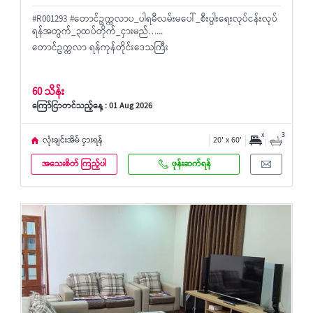
#R001293 #တောင်ဥက္ကလာပ_ပါရမီလမ်းမပေါ်_စီးပွါးရေးလုပ်ငန်းလုပ်
ရန်အတွက်_၃ထပ်တိုက်_ငှားမည်…...
တောင်ဥက္ကလာ ရန်ကုန်တိုင်းဒေသကြီး
60 သိန်း
ကြော်ငြာတင်သည့်နေ့ : 01 Aug 2026
x
3
လုံးချင်းအိမ် ငှားရန်
20' x 60'
အသေးစိတ် ကြည့်ပါ
ဖုန်းဆက်ရန်