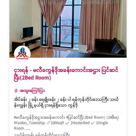
ငှားရန် - မလီခကွန်ဒိုအခန်းကောင်းအဌား ပြင်ဆင်
ပြီး(2Bed Room)
အထူးကြော်ငြာ
အိပ်ခန်း ၂ ခန်း ရေချိုးခန်း ၂ ခန်း ပါ ရန်ကုန်တိုင်းဒေသကြီး သင်္ဃ
န်းကျွန်း မြို့နယ်ရှိ ငှားရန်ရှိသော ကွန်ဒို
#မလီခကွန်ဒိုအဌားအခန်းကောင်း #ပြင်ဆင်ပြီ(2Bed Room) (24မီးရ)
#Yankin_Township. 📏1000sqft ✅ 1MasterBed ✅ 1Single
Room…...
သင်္ဃန်းကျွန်း ရန်ကုန်တိုင်းဒေသကြီး