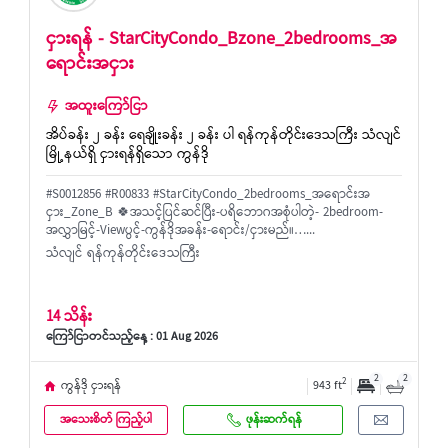
ငှားရန် - StarCityCondo_Bzone_2bedrooms_အ
ရောင်းအငှား
အထူးကြော်ငြာ
အိပ်ခန်း ၂ ခန်း ရေချိုးခန်း ၂ ခန်း ပါ ရန်ကုန်တိုင်းဒေသကြီး သံလျင်
မြို့နယ်ရှိ ငှားရန်ရှိသော ကွန်ဒို
#S0012856 #R00833 #StarCityCondo_2bedrooms_အရောင်းအ
ငှား_Zone_B 🍀အသင့်ပြင်ဆင်ပြီး-ပရိဘောဂအစုံပါတဲ့- 2bedroom-
အလွှာမြင့်-Viewပွင့်-ကွန်ဒိုအခန်း-ရောင်း/ငှားမည်။…...
သံလျင် ရန်ကုန်တိုင်းဒေသကြီး
14 သိန်း
ကြော်ငြာတင်သည့်နေ့ : 01 Aug 2026
2
2
2
ကွန်ဒို ငှားရန်
943 ft
အသေးစိတ် ကြည့်ပါ
ဖုန်းဆက်ရန်