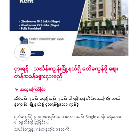
ငှားရန် - သင်္ဃန်းကျွန်းမြို့နယ်ရှိ မလိခကွန်ဒို စျေး
တန်အခန်းများငှားမည်
အထူးကြော်ငြာ
အိပ်ခန်း ၂ ခန်း ရေချိုးခန်း ၂ ခန်း ပါ ရန်ကုန်တိုင်းဒေသကြီး သင်္ဃ
န်းကျွန်း မြို့နယ်ရှိ ငှားရန်ရှိသော ကွန်ဒို
မလိခကွန်ဒို ၉၀၀ စတုရန်းပေ မာစတာ ၁ခန်း Single ၁ခန်း ပရိဘောဂ
ပါ ၁၉သိန်းခွဲ(ညှိနှိုင်း)…...
သင်္ဃန်းကျွန်း ရန်ကုန်တိုင်းဒေသကြီး