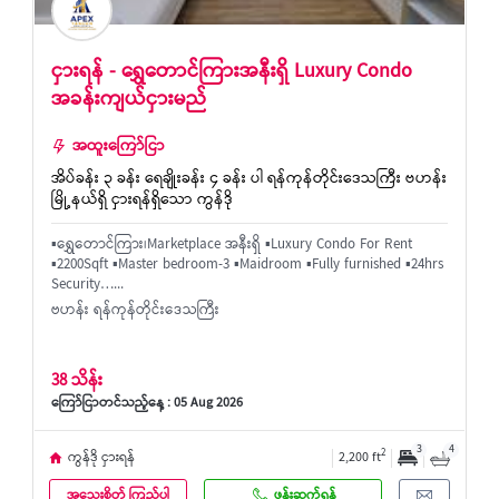
ငှားရန် - ရွှေတောင်ကြားအနီးရှိ Luxury Condo
အခန်းကျယ်ငှားမည်
အထူးကြော်ငြာ
အိပ်ခန်း ၃ ခန်း ရေချိုးခန်း ၄ ခန်း ပါ ရန်ကုန်တိုင်းဒေသကြီး ဗဟန်း
မြို့နယ်ရှိ ငှားရန်ရှိသော ကွန်ဒို
▪️ရွှေတောင်ကြား၊Marketplace အနီးရှိ ▪️Luxury Condo For Rent
▪️2200Sqft ▪️Master bedroom-3 ▪️Maidroom ▪️Fully furnished ▪️24hrs
Security…...
ဗဟန်း ရန်ကုန်တိုင်းဒေသကြီး
38 သိန်း
ကြော်ငြာတင်သည့်နေ့ : 05 Aug 2026
3
4
2
ကွန်ဒို ငှားရန်
2,200 ft
အသေးစိတ် ကြည့်ပါ
ဖုန်းဆက်ရန်