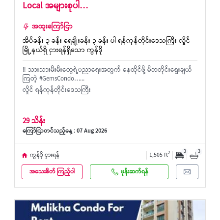
Local အများစုပါ…
အထူးကြော်ငြာ
အိပ်ခန်း ၃ ခန်း ရေချိုးခန်း ၃ ခန်း ပါ ရန်ကုန်တိုင်းဒေသကြီး လှိုင်
မြို့နယ်ရှိ ငှားရန်ရှိသော ကွန်ဒို
‼️ သားသားမီးမီးတွေရဲ့ပညာရေးအတွက် နေထိုင်ဖို့ မိဘတိုင်း​ရွေးချယ်
ကြတဲ့ #GemsCondo…...
လှိုင် ရန်ကုန်တိုင်းဒေသကြီး
29 သိန်း
ကြော်ငြာတင်သည့်နေ့ : 07 Aug 2026
3
3
2
ကွန်ဒို ငှားရန်
1,505 ft
အသေးစိတ် ကြည့်ပါ
ဖုန်းဆက်ရန်