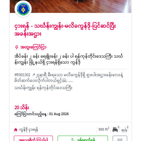
ငှားရန် - သင်္ဃန်းကျွန်း-မလိခကွန်ဒို-ပြင်ဆင်ပြီး
အခန်းအဌား
အထူးကြော်ငြာ
အိပ်ခန်း ၂ ခန်း ရေချိုးခန်း ၂ ခန်း ပါ ရန်ကုန်တိုင်းဒေသကြီး သင်္ဃ
န်းကျွန်း မြို့နယ်ရှိ ငှားရန်ရှိသော ကွန်ဒို
#R001302 📌၂၄နာရီ မီးရသော မလိခကွန်ဒိုရှိ ရှားပါးအဌားခန်းလေးနဲ့
မိတ်ဆက်ပေးလိုက်ပါတယ်ရှင့်🤗…...
သင်္ဃန်းကျွန်း ရန်ကုန်တိုင်းဒေသကြီး
20 သိန်း
ကြော်ငြာတင်သည့်နေ့ : 01 Aug 2026
2
2
2
ကွန်ဒို ငှားရန်
900 ft
အသေးစိတ် ကြည့်ပါ
ဖုန်းဆက်ရန်