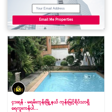
Email Me Properties
ငှားရန် - မရမ်းကုန်းမြို့နယ် ကုန်းမြင့်ရိပ်သာရှိ ​
ရေကူးကန်ပါ…