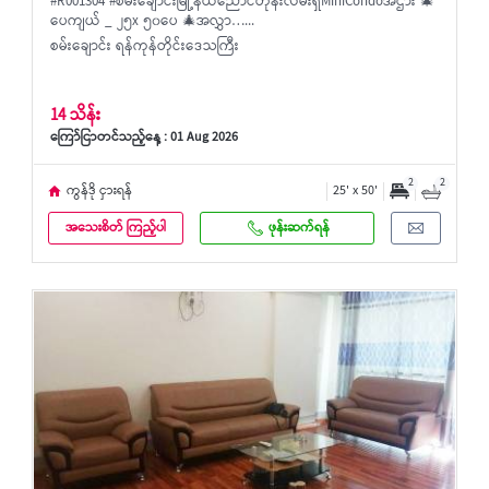
#R001304 #စမ်းချောင်းမြို့နယ်ညောင်တုန်းလမ်းရှိMiniCondoအဌား 🎄
ပေကျယ် _ ၂၅x ၅၀ပေ 🎄အလွှာ…...
စမ်းချောင်း ရန်ကုန်တိုင်းဒေသကြီး
14 သိန်း
ကြော်ငြာတင်သည့်နေ့ : 01 Aug 2026
2
2
ကွန်ဒို ငှားရန်
25' x 50'
အသေးစိတ် ကြည့်ပါ
ဖုန်းဆက်ရန်