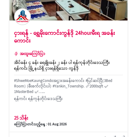
ငှားရန် - ရွှေမိုးကောင်းကွန်ဒို 24hourမီးရ အခန်း
ကောင်း
အထူးကြော်ငြာ
အိပ်ခန်း ၄ ခန်း ရေချိုးခန်း ၂ ခန်း ပါ ရန်ကုန်တိုင်းဒေသကြီး
ရန်ကင်း မြို့နယ်ရှိ ငှားရန်ရှိသော ကွန်ဒို
#ShweMoeKaungCondoအဌားအခန်းကောင်း #ပြင်ဆင်ပြီ(3Bed
Room) (မီးစက်လိုင်းပါ) #Yankin_Township. 📏2000sqft ✅
1MasterBed ✅…...
ရန်ကင်း ရန်ကုန်တိုင်းဒေသကြီး
25 သိန်း
ကြော်ငြာတင်သည့်နေ့ : 01 Aug 2026