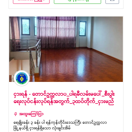
ငှားရန် - တောင်ဥက္ကလာပ_ပါရမီလမ်းမပေါ်_စီးပွါး
ရေးလုပ်ငန်းလုပ်ရန်အတွက်_၃ထပ်တိုက်_ငှားမည်
အထူးကြော်ငြာ
ရေချိုးခန်း ၃ ခန်း ပါ ရန်ကုန်တိုင်းဒေသကြီး တောင်ဥက္ကလာ
မြို့နယ်ရှိ ငှားရန်ရှိသော လုံးချင်းအိမ်