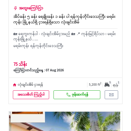
အထူးကြော်ငြာ
အိပ်ခန်း ၅ ခန်း ရေချိုးခန်း ၁ ခန်း ပါ ရန်ကုန်တိုင်းဒေသကြီး မရမ်း
ကုန်း မြို့နယ်ရှိ ငှားရန်ရှိသော လုံးချင်းအိမ်
🏡 ​ရေကူးကန်ပါ - လုံးချင်းအိမ်ငှားမည် 🏡 📍 ကုန်းမြင့်ရိပ်သာ ၊ မရမ်း
ကုန်းမြို့နယ်…...
မရမ်းကုန်း ရန်ကုန်တိုင်းဒေသကြီး
75 သိန်း
ကြော်ငြာတင်သည့်နေ့ : 07 Aug 2026
5
1
2
လုံးချင်းအိမ် ငှားရန်
5,200 ft
အသေးစိတ် ကြည့်ပါ
ဖုန်းဆက်ရန်