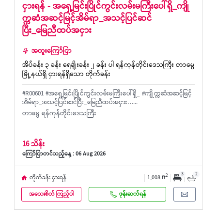
ငှားရန် - အရှေ့မြင်းပြိုင်ကွင်းလမ်းမကြီးပေါ်ရှိ_ကျို
က္ကဆံအဆင့်မြင့်အိမ်ရာ_အသင့်ပြင်ဆင်
ပြီး_မြေညီထပ်အငှား
အထူးကြော်ငြာ
အိပ်ခန်း ၃ ခန်း ရေချိုးခန်း ၂ ခန်း ပါ ရန်ကုန်တိုင်းဒေသကြီး တာမွေ
မြို့နယ်ရှိ ငှားရန်ရှိသော တိုက်ခန်း
#R00601 #အရှေ့မြင်းပြိုင်ကွင်းလမ်းမကြီးပေါ်ရှိ_ #ကျိုက္ကဆံအဆင့်မြင့်
အိမ်ရာ_အသင့်ပြင်ဆင်ပြီး_မြေညီထပ်အငှား…...
တာမွေ ရန်ကုန်တိုင်းဒေသကြီး
16 သိန်း
ကြော်ငြာတင်သည့်နေ့ : 06 Aug 2026
3
2
2
တိုက်ခန်း ငှားရန်
1,008 ft
အသေးစိတ် ကြည့်ပါ
ဖုန်းဆက်ရန်