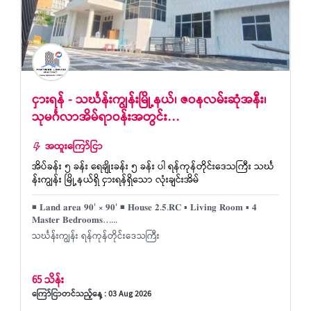
ငှားရန် - သင်္ဃန်းကျွန်းမြို့နယ်၊ ဇဝနလမ်းဆုံအနီး၊
သုမင်္ဂလာအိမ်ရာဝန်းအတွင်း…
အထူးကြော်ငြာ
အိပ်ခန်း ၅ ခန်း ရေချိုးခန်း ၅ ခန်း ပါ ရန်ကုန်တိုင်းဒေသကြီး သင်္ဃ
န်းကျွန်း မြို့နယ်ရှိ ငှားရန်ရှိသော လုံးချင်းအိမ်
◾ 𝐋𝐚𝐧𝐝 𝐚𝐫𝐞𝐚 𝟗𝟎' × 𝟗𝟎' ◾ 𝐇𝐨𝐮𝐬𝐞 𝟐.𝟓.𝐑𝐂 ▪ 𝐋𝐢𝐯𝐢𝐧𝐠 𝐑𝐨𝐨𝐦 ▪ 𝟒
𝐌𝐚𝐬𝐭𝐞𝐫 𝐁𝐞𝐝𝐫𝐨𝐨𝐦𝐬…...
သင်္ဃန်းကျွန်း ရန်ကုန်တိုင်းဒေသကြီး
65 သိန်း
ကြော်ငြာတင်သည့်နေ့ : 03 Aug 2026