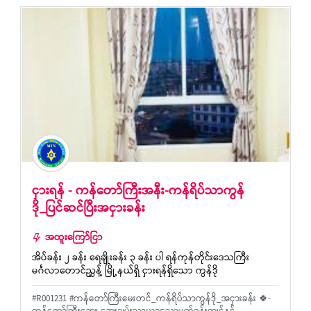
ငှားရန် - ကန်တော်ကြီး‌အနီး-ကန်ရိပ်သာကွန်
ဒို_ပြင်ဆင်ပြီးအငှားခန်း
အထူးကြော်ငြာ
အိပ်ခန်း ၂ ခန်း ရေချိုးခန်း ၃ ခန်း ပါ ရန်ကုန်တိုင်းဒေသကြီး
မင်္ဂလာတောင်ညွှန့် မြို့နယ်ရှိ ငှားရန်ရှိသော ကွန်ဒို
#R001231 #ကန်တော်ကြီး‌မေးတင်_ကန်ရိပ်သာကွန်ဒို_အငှားခန်း 🍀-