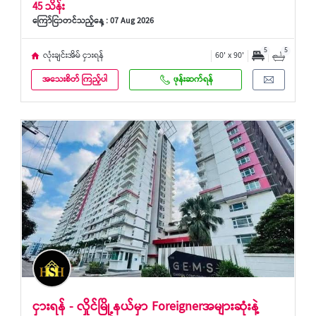
45 သိန်း
ကြော်ငြာတင်သည့်နေ့ : 07 Aug 2026
5
5
လုံးချင်းအိမ် ငှားရန်
60' x 90'
အသေးစိတ် ကြည့်ပါ
ဖုန်းဆက်ရန်
ငှားရန် - လှိုင်မြို့နယ်မှာ Foreignerအများဆုံးနဲ့