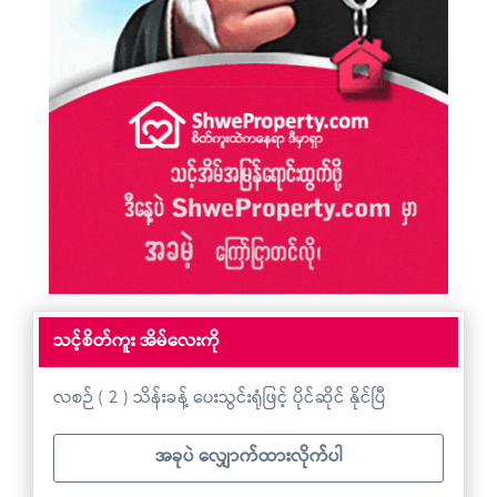
သင့်စိတ်ကူး အိမ်လေးကို
လစဉ် ( 2 ) သိန်းခန့် ပေးသွင်းရုံဖြင့် ပိုင်ဆိုင် နိုင်ပြီ
အခုပဲ လျှောက်ထားလိုက်ပါ