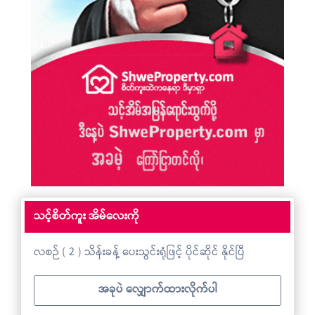
သင့်စိတ်ကူး အိမ်လေးကို
လစဉ် ( 2 ) သိန်းခန့် ပေးသွင်းရုံဖြင့် ပိုင်ဆိုင် နိုင်ပြီ
အခုပဲ လျှောက်ထားလိုက်ပါ