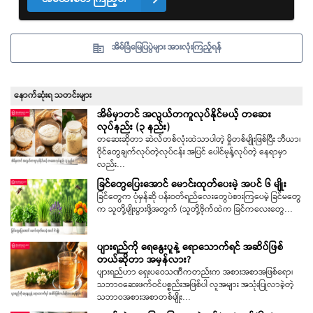
အိမ်ခြံမြေပြပွဲများ အားလုံးကြည့်ရန်
နောက်ဆုံးရ သတင်းများ
အိမ်မှာတင် အလွယ်တကူလုပ်နိုင်မယ့် တဆေး
လုပ်နည်း (၃ နည်း)
တဆေးဆိုတာ ဆဲလ်တစ်လုံးထဲသာပါတဲ့ မှိုတစ်မျိုးဖြစ်ပြီး ဘီယာ၊
ဝိုင်တွေချက်လုပ်တဲ့လုပ်ငန်း အပြင် ပေါင်မုန့်လုပ်တဲ့ နေရာမှာ
လည်း…
ခြင်တွေပြေးအောင် မောင်းထုတ်ပေးမဲ့ အပင် ၆ မျိုး
ခြင်တွေက ပုံမှန်ဆို ပန်းဝတ်ရည်လေးတွေပဲစားကြပေမဲ့ ခြင်မတွေ
က သူတို့မျိုးပွားဖို့အတွက် (သူတို့ဗိုက်ထဲက ခြင်ကလေးတွေ…
ပျားရည်ကို ရေနွေးပူနဲ့ ရောသောက်ရင် အဆိပ်ဖြစ်
တယ်ဆိုတာ အမှန်လား?
ပျားရည်ဟာ ရှေးပဝေသဏီကတည်းက အစားအစာအဖြစ်ရော၊
သဘာဝဆေးဖက်ဝင်ပစ္စည်းအဖြစ်ပါ လူအများ အသုံးပြုလာခဲ့တဲ့
သဘာဝအစားအစာတစ်မျိုး…