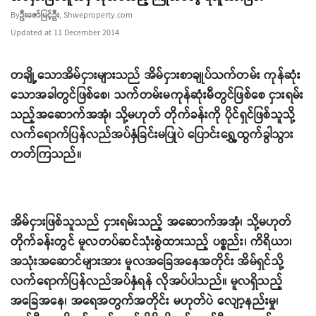
By
ဦးဇော်မြင့်ဦး
, Shweproperty.com
Updated at 11 December 2014
တချို့သောအိမ်ငှားများသည် အိမ်ငှားစာချုပ်သက်တမ်း ကုန်ဆုံး
သောအခါတွင်ဖြစ်စေ၊ သက်တမ်းမကုန်ဆုံးမီတွင်ဖြစ်စေ ငှားရမ်း
သည့်အဆောက်အအုံ၊ သို့မဟုတ် တိုက်ခန်းကို ပိုင်ရှင်ဖြစ်သူသို့
လက်ရောက်ပြန်လည်အပ်နှံခြင်းမပြုပဲ ပြောင်းရွှေ့ထွက်ခွါသွား
တတ်ကြသည်။
အိမ်ငှားဖြစ်သူသည် ငှားရမ်းသည့် အဆောက်အအုံ၊ သို့မဟုတ်
တိုက်ခန်းတွင် မူလတပ်ဆင်သုံးစွဲထားသည့် ပစ္စည်း၊ ကိရိယာ၊
အသုံးအဆောင်များအား မူလအခြေအနေအတိုင်း အိမ်ရှင်သို့
လက်ရောက်ပြန်လည်အပ်နှံရန် လိုအပ်ပါသည်။ မူလရှိသည့်
အခြေအနေ၊ အရေအတွက်အတိုင်း မဟုတ်ပဲ လျော့နည်းမှု၊