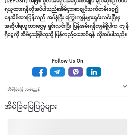
(DEPOSIT) အဖြစ် မူလအိမ်ရှင်အိမ်ငှားစာချုပ် ချုပ်ဆိုစဉ်ကပင်
ရယူထားရန်လိုအပ်ပါသည်။အိမ်ငှားစာချုပ်သက်တမ်းစေ့၍
နေအိမ်အားပြန်လည် အပ်နှံပြီး ကြွေးကျန်များရှင်းလင်းပြီးမှ
အဆိုပါရယူထားငွေမှ ရှင်းလင်းပြီး ပြန်အမ်းရန်ကျန်ရှိပါက ကျန်
ရှိငွေကို အိမ်ငှားဖြစ်သူသို့ ပြန်လည်ပေးအပ်ရန် လိုအပ်ပါသည်။
Follow Us On
အိမ်ခြံမြေ လမ်းညွှန်
အိမ်ခြံမြေပြပွဲများ