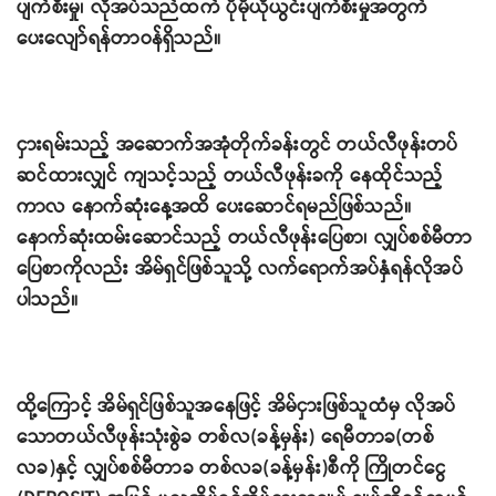
ပျက်စီးမှု၊ လိုအပ်သည်ထက် ပိုမိုယိုယွင်းပျက်စီးမှုအတွက်
ပေးလျော်ရန်တာဝန်ရှိသည်။
ငှားရမ်းသည့် အဆောက်အအုံတိုက်ခန်းတွင် တယ်လီဖုန်းတပ်
ဆင်ထားလျှင် ကျသင့်သည့် တယ်လီဖုန်းခကို နေထိုင်သည့်
ကာလ နောက်ဆုံးနေ့အထိ ပေးဆောင်ရမည်ဖြစ်သည်။
နောက်ဆုံးထမ်းဆောင်သည့် တယ်လီဖုန်းပြေစာ၊ လျှပ်စစ်မီတာ
ပြေစာကိုလည်း အိမ်ရှင်ဖြစ်သူသို့ လက်ရောက်အပ်နှံရန်လိုအပ်
ပါသည်။
ထို့ကြောင့် အိမ်ရှင်ဖြစ်သူအနေဖြင့် အိမ်ငှားဖြစ်သူထံမှ လိုအပ်
သောတယ်လီဖုန်းသုံးစွဲခ တစ်လ(ခန့်မှန်း) ရေမီတာခ(တစ်
လခ)နှင့် လျှပ်စစ်မီတာခ တစ်လခ(ခန့်မှန်း)စီကို ကြိုတင်ငွေ