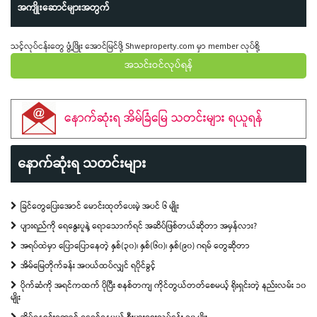
အကျိုးဆောင်များအတွက်
သင့်လုပ်ငန်းတွေ ဖွံ့ဖြိုး အောင်မြင်ဖို့ Shweproperty.com မှာ member လုပ်စို့
အသင်းဝင်လုပ်ရန်
နောက်ဆုံးရ အိမ်ခြံမြေ သတင်းများ ရယူရန်
နောက်ဆုံးရ သတင်းများ
ခြင်တွေပြေးအောင် မောင်းထုတ်ပေးမဲ့ အပင် ၆ မျိုး
ပျားရည်ကို ရေနွေးပူနဲ့ ရောသောက်ရင် အဆိပ်ဖြစ်တယ်ဆိုတာ အမှန်လား?
အရပ်ထဲမှာ ပြောပြောနေတဲ့ နှစ်(၃၀)၊ နှစ်(၆၀)၊ နှစ်(၉၀) ဂရမ် တွေဆိုတာ
အိမ်မြေတိုက်ခန်း အ၀ယ်ထပ်လျှင် ရပိုင်ခွင့်
ပိုက်ဆံကို အရင်ကထက် ပိုပြီး စနစ်တကျ ကိုင်တွယ်တတ်စေမယ့် ရိုးရှင်းတဲ့ နည်းလမ်း ၁၀
မျိုး