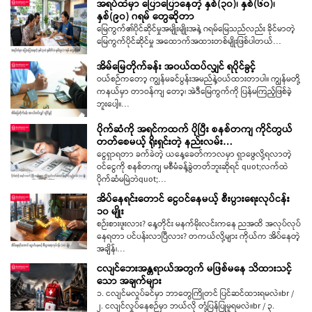
အရပ်ထဲမှာ ပြောပြောနေတဲ့ နှစ်(၃၀)၊ နှစ်(၆၀)၊
နှစ်(၉၀) ဂရမ် တွေဆိုတာ
မြေကွက်၏ပိုင်ဆိုင်မှုအမျိုးမျိုးအနဲ့ ဂရမ်မြေသည်လည်း ခိုင်မာတဲ့
မြေကွက်ပိုင်ဆိုင်မှု အထောက်အထားတစ်မျိုး​​ဖြစ်ပါတယ်…
အိမ်မြေတိုက်ခန်း အ၀ယ်ထပ်လျှင် ရပိုင်ခွင့်
ဝယ်စဉ်ကတော့ ကျွန်မခင်ပွန်းအမည်နဲ့ဝယ်ထားတာပါ။ ကျွန်မတို့
ကနယ်မှာ တာဝန်ကျ တော့၊ အဲဒီမြေကွက်ကို ပြန်မကြည့်ဖြစ်ခဲ့
ဘူးပေါ့။…
ပိုက်ဆံကို အရင်ကထက် ပိုပြီး စနစ်တကျ ကိုင်တွယ်
တတ်စေမယ့် ရိုးရှင်းတဲ့ နည်းလမ်း…
ငွေရှာရတာ ခက်ခဲတဲ့ ယနေ့ခေတ်ကာလမှာ ရှာဖွေလို့ရလာတဲ့
ဝင်ငွေကို စနစ်တကျ မစီမံခန့်ခွဲတတ်ဘူးဆိုရင် quot;လက်ထဲ
ပိုက်ဆံမမြဲဘဲquot;…
အိပ်နေရင်းတောင် ငွေဝင်နေမယ့် စီးပွားရေးလုပ်ငန်း
၁၀ မျိုး
စဉ်းစားဖူးလား? နေ့တိုင်း မနက်မိုးလင်းကနေ ညအထိ အလုပ်လုပ်
နေရတာ ပင်ပန်းလာပြီလား? တကယ်လို့များ ကိုယ်က အိပ်နေတဲ့
အချိန်၊…
ငလျင်ဘေးအန္တရာယ်အတွက် မဖြစ်မနေ သိထားသင့်
သော အချက်များ
၁. ငလျင်မလှုပ်ခင်မှာ ဘာတွေကြိုတင် ပြင်ဆင်ထားရမလဲ။br /
၂. ငလျင်လှုပ်နေစဉ်မှာ ဘယ်လို တုံ့ပြန်ပြုမူရမလဲ။br / ၃.