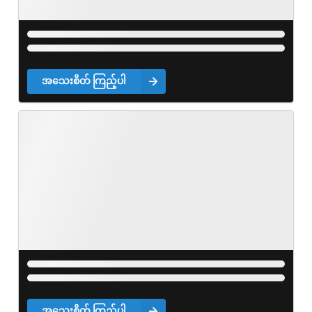
အသေးစိတ် ကြည့်ပါ
အသေးစိတ် ကြည့်ပါ