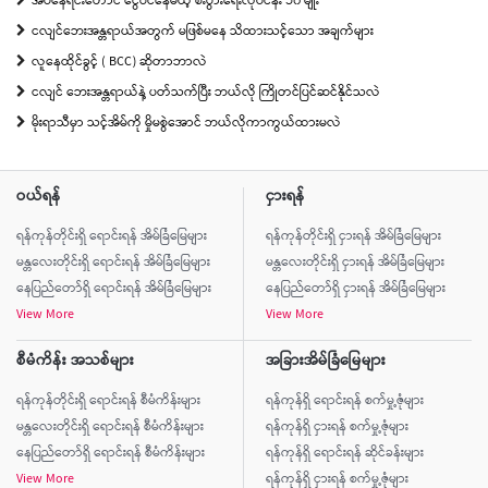
အိပ်နေရင်းတောင် ငွေဝင်နေမယ့် စီးပွားရေးလုပ်ငန်း ၁၀ မျိုး
ငလျင်ဘေးအန္တရာယ်အတွက် မဖြစ်မနေ သိထားသင့်သော အချက်များ
လူနေထိုင်ခွင့် ( BCC) ဆိုတာဘာလဲ
ငလျင် ဘေးအန္တရာယ်နဲ့ ပတ်သက်ပြီး ဘယ်လို ကြိုတင်ပြင်ဆင်နိုင်သလဲ
မိုးရာသီမှာ သင့်အိမ်ကို မှိုမစွဲအောင် ဘယ်လိုကာကွယ်ထားမလဲ
ဝယ်ရန်
ငှားရန်
ရန်ကုန်တိုင်းရှိ ရောင်းရန် အိမ်ခြံမြေများ
ရန်ကုန်တိုင်းရှိ ငှားရန် အိမ်ခြံမြေများ
မန္တလေးတိုင်းရှိ ရောင်းရန် အိမ်ခြံမြေများ
မန္တလေးတိုင်းရှိ ငှားရန် အိမ်ခြံမြေများ
နေပြည်တော်ရှိ ရောင်းရန် အိမ်ခြံမြေများ
နေပြည်တော်ရှိ ငှားရန် အိမ်ခြံမြေများ
View More
View More
စီမံကိန်း အသစ်များ
အခြားအိမ်ခြံမြေများ
ရန်ကုန်တိုင်းရှိ ရောင်းရန် စီမံကိန်းများ
ရန်ကုန်ရှိ ရောင်းရန် စက်မှု့ဇုံများ
မန္တလေးတိုင်းရှိ ရောင်းရန် စီမံကိန်းများ
ရန်ကုန်ရှိ ငှားရန် စက်မှု့ဇုံများ
နေပြည်တော်ရှိ ရောင်းရန် စီမံကိန်းများ
ရန်ကုန်ရှိ ရောင်းရန် ဆိုင်ခန်းများ
View More
ရန်ကုန်ရှိ ငှားရန် စက်မှု့ဇုံများ