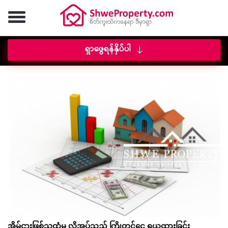
ရှာဖွေရန်နှိပ်ပါ
အိမ်ငှားဖြစ်သူထံမှ လိုအပ်သည့် ကြိုတင်ငွေ ရယူထားခြင်း