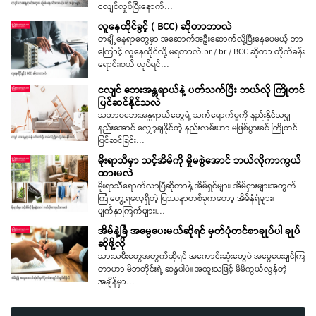
ငလျင်လှုပ်ပြီးနောက်…
လူနေထိုင်ခွင့် ( BCC) ဆိုတာဘာလဲ
တချို့နေရာတွေမှာ အဆောက်အဦးဆောက်လို့ပြီးနေပေမယ့် ဘာ
ကြောင့် လူနေထိုင်လို့ မရတာလဲ.br / br / BCC ဆိုတာ တိုက်ခန်း
ရောင်း၊ဝယ် လုပ်ရင်…
ငလျင် ဘေးအန္တရာယ်နဲ့ ပတ်သက်ပြီး ဘယ်လို ကြိုတင်
ပြင်ဆင်နိုင်သလဲ
သဘာဝဘေးအန္တရာယ်တွေရဲ့ သက်ရောက်မှုကို နည်းနိုင်သမျှ
နည်းအောင် လျှော့ချနိုင်တဲ့ နည်းလမ်းဟာ မဖြစ်ပွားခင် ကြိုတင်
ပြင်ဆင်ခြင်း…
မိုးရာသီမှာ သင့်အိမ်ကို မှိုမစွဲအောင် ဘယ်လိုကာကွယ်
ထားမလဲ
မိုးရာသီရောက်လာပြီဆိုတာနဲ့ အိမ်ရှင်များ၊ အိမ်ငှားများအတွက်
ကြုံတွေ့ရလေ့ရှိတဲ့ ပြဿနာတစ်ခုကတော့ အိမ်နံရံများ၊
မျက်နှာကြက်များ၊…
အိမ်နဲ့ခြံ အမွေပေးမယ်ဆိုရင် မှတ်ပုံတင်စာချုပ်ပါ ချုပ်
ဆိုဖို့လို
သားသမီးတွေအတွက်ဆိုရင် အကောင်းဆုံးတွေပဲ အမွေပေးချင်ကြ
တာဟာ မိဘတိုင်းရဲ့ ဆန္ဒပါပဲ။ အထူးသဖြင့် မိမိကွယ်လွန်တဲ့
အချိန်မှာ…