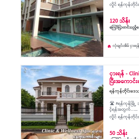
လှိုင် ရန်ကုန်တို
120 သိန်း
ကြော်ငြာတင်သည့်နေ
လုံးချင်းအိမ် ငှားရန
ငှားရန် - Cli
ပြီးအကောင်း
ရန်ကုန်တိုင်းဒေသက
🛣 #ရန်ကုန်မြို့
င့်ရန်အတွက်…...
လှိုင် ရန်ကုန်တို
50 သိန်း