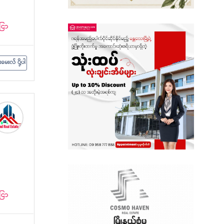
စစ်ကိုင်းတိုင်းဒေသကြီး
ငြာ
ရှမ်းပြည်နယ်
တနင်္သာရီတိုင်းဒေသကြီး
းမေးလ် ပို့ပါ
ငြာ