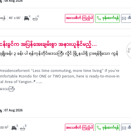
့ : 08 Aug 2026
x
x
ှားရန်
46' x 66'
အသေးစိတ် ကြည့်ပါ
ဖုန်းဆက်ရန်
အီ
ပ်ငန်းခွင်က အပြန်အေးချမ်းစွာ အနားယူနိုင်မည့်…
ချိုးခန်း ၃ ခန်း ပါ ရန်ကုန်တိုင်းဒေသကြီး လှိုင် မြို့နယ်ရှိ ငှားရန်ရှိသော ကွန်
residenceforrent “Less time commuting, more time living” If you’re
omfortable #condo for ONE or TWO person, here is ready-to-move-in
al Area of Yangon📍…...
င်းဒေသကြီး
့ : 07 Aug 2026
3
3
2
200 ft
အသေးစိတ် ကြည့်ပါ
ဖုန်းဆက်ရန်
အီ