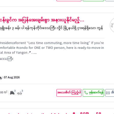
ပ်ငန်းခွင်က အပြန်အေးချမ်းစွာ အနားယူနိုင်မည့်…
ချိုးခန်း ၃ ခန်း ပါ ရန်ကုန်တိုင်းဒေသကြီး လှိုင် မြို့နယ်ရှိ ငှားရန်ရှိသော ကွန်
residenceforrent “Less time commuting, more time living” If you’re
omfortable #condo for ONE or TWO person, here is ready-to-move-in
al Area of Yangon📍…...
င်းဒေသကြီး
့ : 07 Aug 2026
3
3
2
800 ft
အသေးစိတ် ကြည့်ပါ
ဖုန်းဆက်ရန်
အီ