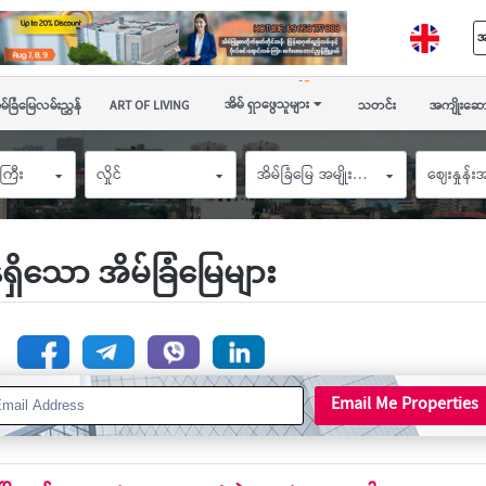
အ
အိမ် ရှာဖွေသူများ
မ်ခြံမြေလမ်းညွှန်
ART OF LIVING
သတင်း
အကျိုးဆော
ကြီး
လှိုင်
အိမ်ခြံမြေ အမျိုးအစား
ဈေးနှုန်
န်ရှိသော အိမ်ခြံမြေများ
n
Email Me Properties