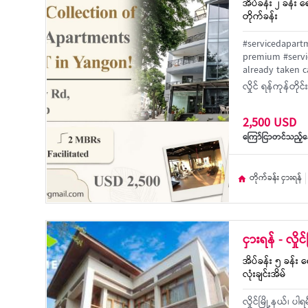
အိပ်ခန်း ၂ ခန်း ရေ
တိုက်ခန်း
#servicedapart
premium #servi
already taken c
လှိုင် ရန်ကုန်တို
2,500 USD
ကြော်ငြာတင်သည့်နေ
တိုက်ခန်း ငှားရန်
ငှားရန် - လှိ
အိပ်ခန်း ၅ ခန်း ရေ
လုံးချင်းအိမ်
လှိုင်မြို့နယ်၊ ပ