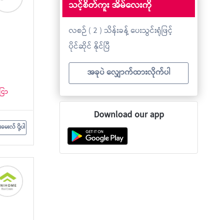
သင့်စိတ်ကူး အိမ်လေးကို
လစဉ် ( 2 ) သိန်းခန့် ပေးသွင်းရုံဖြင့်
ပိုင်ဆိုင် နိုင်ပြီ
အခုပဲ လျှောက်ထားလိုက်ပါ
ငြာ
Download our app
းမေးလ် ပို့ပါ