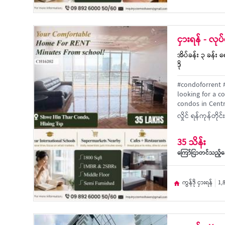
ငှားရန် - လု
အိပ်ခန်း ၃ ခန်း ရေ
ဒို
#condoforrent #
looking for a c
condos in Centr
လှိုင် ရန်ကုန်တို
35 သိန်း
ကြော်ငြာတင်သည့်နေ
ကွန်ဒို ငှားရန်
1,