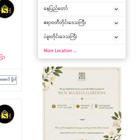
နေပြည်တော်
ဧရာဝတီတိုင်းဒေသကြီး
ပဲခူးတိုင်းဒေသကြီး
ချင်းပြည်နယ်
More Location ...
ငြာ
ကချင်ပြည်နယ်
ကယားပြည်နယ်
းမေးလ် ပို့ပါ
ကရင်ပြည်နယ်
မကွေးတိုင်းဒေသကြီး
မွန်ပြည်နယ်
ရခိုင်ပြည်နယ်