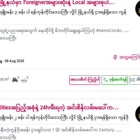
ုင်မြို့နယ်မှာ Foreignerအများဆုံးနဲ့ Local အများစုပါ…
ချိုးခန်း ၃ ခန်း ပါ ရန်ကုန်တိုင်းဒေသကြီး လှိုင် မြို့နယ်ရှိ ငှားရန်ရှိသော ကွန်
တွေရဲ့ပညာရေးအတွက် နေထိုင်ဖို့ မိဘတိုင်း​ရွေးချယ်ကြတဲ့ #GemsCondo…...
င်းဒေသကြီး
အထူးကြော်
့ : 08 Aug 2026
3
3
2
505 ft
အသေးစိတ် ကြည့်ပါ
ဖုန်းဆက်ရန်
အီ
ilitiesအပြည့်အစုံနဲ့ 24hrမီးရတဲ့ အင်းစိန်လမ်းမ​ပေါ်က…
ချိုးခန်း ၂ ခန်း ပါ ရန်ကုန်တိုင်းဒေသကြီး လှိုင် မြို့နယ်ရှိ ငှားရန်ရှိသော ကွန်ဒို
ီးတဲ့ကွန်ဒိုအခန်း ငှားချင်လား ? 😜 အင်းစိန်လမ်းမ​ပေါ်က Century…...
င်းဒေသကြီး