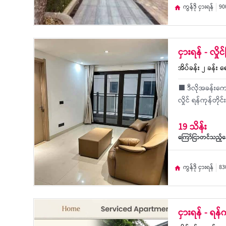
ကွန်ဒို ငှားရန်
90
ငှားရန် - လှိ
အိပ်ခန်း ၂ ခန်း ရေ
⬛️ ဒီလိုအခန်း​ကော
လှိုင် ရန်ကုန်တို
19 သိန်း
ကြော်ငြာတင်သည့်နေ့
ကွန်ဒို ငှားရန်
83
ငှားရန် - ရန်