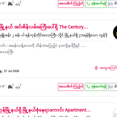
2
2
2
0 ft
အသေးစိတ် ကြည့်ပါ
ဖုန်းဆက်ရန်
အီ
ုင်မြို့နယ် အင်းစိန်လမ်းမကြီးပေါ်ရှိ The Century…
ချိုးခန်း ၂ ခန်း ပါ ရန်ကုန်တိုင်းဒေသကြီး လှိုင် မြို့နယ်ရှိ ငှားရန်ရှိသော ကွန်ဒို
င်း ၊ အခန်း​သန့်လေးကို သိန်း20မပြည့်ပဲ ငှားလို့ရပါပြီရှင်…...
င်းဒေသကြီး
အထူးကြော်
 : 27 Jul 2026
2
2
2
0 ft
အသေးစိတ် ကြည့်ပါ
ဖုန်းဆက်ရန်
အီ
ကုန်မြို့နယ်ရှိ မြို့နယ်စုံနေရာကောင်း Apartment…