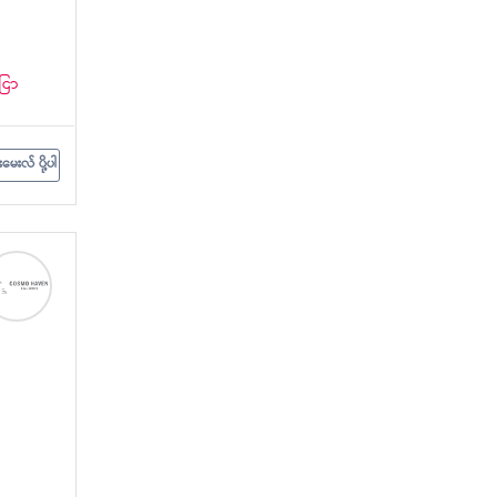
ငြာ
းမေးလ် ပို့ပါ