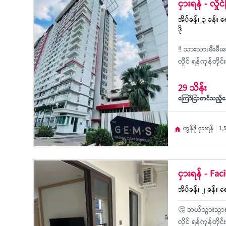
ငှားရန် - လှိ
အိပ်ခန်း ၃ ခန်း ရေ
ဒို
‼️ သားသားမီးမီး
လှိုင် ရန်ကုန်တို
29 သိန်း
ကြော်ငြာတင်သည့်နေ
ကွန်ဒို ငှားရန်
1,
ငှားရန် - Fac
အိပ်ခန်း ၂ ခန်း ရေ
🤔 ဘယ်သွားသွားန
လှိုင် ရန်ကုန်တို