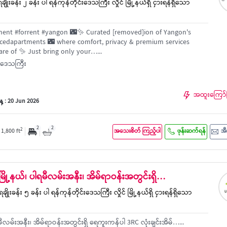
ချိုးခန်း ၂ ခန်း ပါ ရန်ကုန်တိုင်းဒေသကြီး လှိုင် မြို့နယ်ရှိ ငှားရန်ရှိသော
ment #forrent #yangon 🌃✨ Curated [removed]ion of Yangon's
cedapartments 🌃 where comfort, privacy & premium services
are of ✨ Just bring only your…...
င်းဒေသကြီး
အထူးကြော်
့ : 20 Jun 2026
2
2
2
1,800 ft
အသေးစိတ် ကြည့်ပါ
ဖုန်းဆက်ရန်
အီ
ုင်မြို့နယ်၊ ပါရမီလမ်းအနီး၊ အိမ်ရာဝန်းအတွင်းရှိ…
ချိုးခန်း ၅ ခန်း ပါ ရန်ကုန်တိုင်းဒေသကြီး လှိုင် မြို့နယ်ရှိ ငှားရန်ရှိသော
ါရမီလမ်းအနီး၊ အိမ်ရာဝန်းအတွင်းရှိ ရေကူးကန်ပါ 3RC လုံးချင်းအိမ်…...