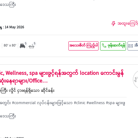
င်းဒေသကြီး
အထူးကြော်
့ : 14 May 2026
5
5
်
80' x 80'
အသေးစိတ် ကြည့်ပါ
ဖုန်းဆက်ရန်
အီ
nic, Wellness, spa များဖွင့်ရန်အတွက် location ကောင်းမွန်
ဆုံးနေရာများ/Office…
ြီး လှိုင် ငှားရန်ရှိသော ဆိုင်ခန်း
 အတွင်း #commercial လုပ်ငန်းများဖြင့်သော #clinic #wellness #spa များဖွ
င်းဒေသကြီး