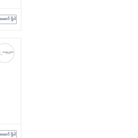
းမေးလ် ပို့ပါ
းမေးလ် ပို့ပါ