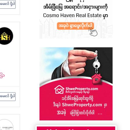
းမေးလ် ပို့ပါ
ငြာ
းမေးလ် ပို့ပါ