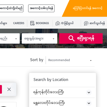
ကောင့်ထဲသို့ဝင်မည်
အကောင့်သစ်လုပ်ရန်
ကြော်ငြာတင်ရန် အကောင့်
င်များ
CAREERS
BOOKINGS
ID ဖြင့်ရှာပါ
ဆက်သွယ်ရန်
စပြီးရှာရန်
းအနည်း
ဈေးနှုန်းအများ
Sort by
Recommended
Search by Location
ရန်ကုန်တိုင်းဒေသကြီး
မန္တလေးတိုင်းဒေသကြီး