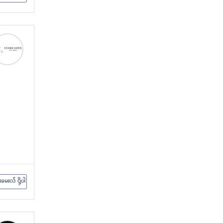
းမေးလ် ပို့ပါ