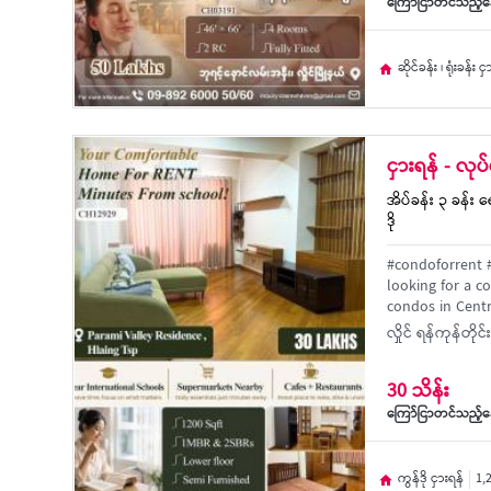
ကြော်ငြာတင်သည့်နေ
ဆိုင်ခန်း ၊ ရုံးခန်း င
ငှားရန် - လု
အိပ်ခန်း ၃ ခန်း ရေ
ဒို
#condoforrent #
looking for a c
condos in Centr
လှိုင် ရန်ကုန်တို
30 သိန်း
ကြော်ငြာတင်သည့်နေ
ကွန်ဒို ငှားရန်
1,