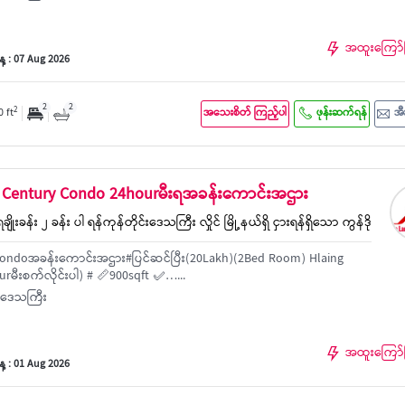
အထူးကြော်
့ : 07 Aug 2026
2
2
2
0 ft
အသေးစိတ် ကြည့်ပါ
ဖုန်းဆက်ရန်
အီ
he Century Condo 24hourမီးရအခန်းကောင်းအဌား
ချိုးခန်း ၂ ခန်း ပါ ရန်ကုန်တိုင်းဒေသကြီး လှိုင် မြို့နယ်ရှိ ငှားရန်ရှိသော ကွန်ဒို
ondoအခန်းကောင်းအဌား#ပြင်ဆင်ပြီး(20Lakh)(2Bed Room) Hlaing
မီးစက်လိုင်းပါ) # 📏900sqft ✅…...
င်းဒေသကြီး
အထူးကြော်
့ : 01 Aug 2026