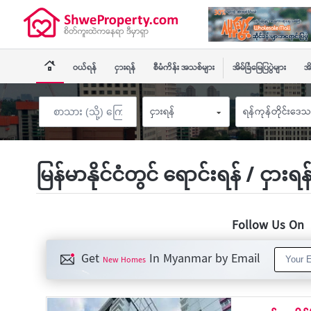
ဝယ်ရန်
ငှားရန်
စီမံကိန်း အသစ်များ
အိမ်ခြံမြေပြပွဲများ
အိ
ငှားရန်
ရန်ကုန်တိုင်းဒေသ
မြန်မာနိုင်ငံတွင် ရောင်းရန် / ငှားရ
Follow Us O
Get
In Myanmar by Email
New Homes