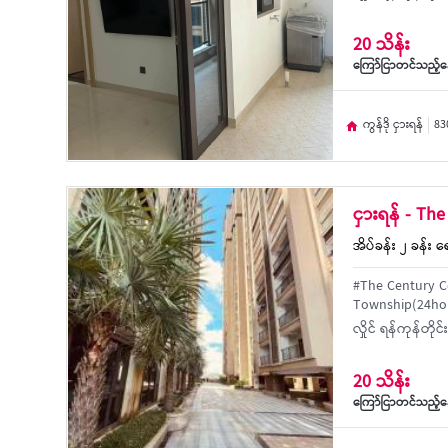
20 သိန်း
ကြော်ငြာတင်သည့်နေ
ကွန်ဒို ငှားရန်
83
ငှားရန် - T
အိပ်ခန်း ၂ ခန်း ရေ
#The Century C
Township(24hour
လှိုင် ရန်ကုန်တို
20 သိန်း
ကြော်ငြာတင်သည့်နေ