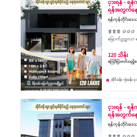
ငှားရန် - ရန်ကု
ရန်အတွက်နေ
ရန်ကုန်တိုင်းဒေသ
🧧🧧🧧 🪙🪙🪙 📍ရ
မြောက်ဥက္ကလာ ရ
120 သိန်း
ကြော်ငြာတင်သည့်နေ
ဆိုင်ခန်း ၊ ရုံးခန်း င
ငှားရန် - ရန်ကု
ရန်အတွက်နေ
ရန်ကုန်တိုင်းဒေသ