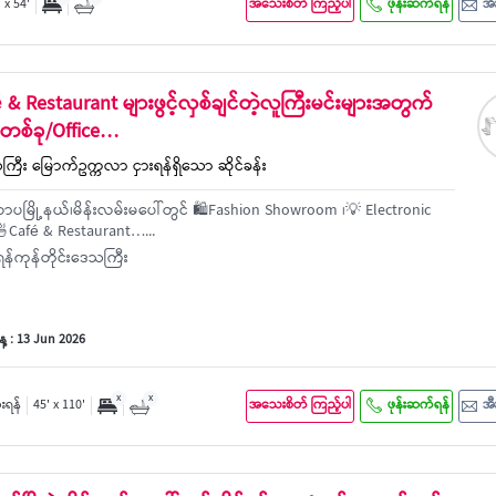
 x 54'
အသေးစိတ် ကြည့်ပါ
ဖုန်းဆက်ရန်
အီ
é & Restaurant များဖွင့်လှစ်ချင်တဲ့လူကြီးမင်းများအတွက်
တစ်ခု/Office…
ကြီး မြောက်ဥက္ကလာ ငှားရန်ရှိသော ဆိုင်ခန်း
ပမြို့နယ်၊မိန်းလမ်းမပေါ်တွင် 🛍️Fashion Showroom ၊💡 Electronic
Café & Restaurant…...
န်ကုန်တိုင်းဒေသကြီး
့ : 13 Jun 2026
x
x
ှားရန်
45' x 110'
အသေးစိတ် ကြည့်ပါ
ဖုန်းဆက်ရန်
အီ