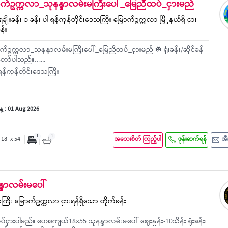
ြောက်ဥက္ကလာ_သုနန္ဒာလမ်းမကြီးပေါ်_မြေညီထပ်_ငှားမည်
ေချိုးခန်း ၁ ခန်း ပါ ရန်ကုန်တိုင်းဒေသကြီး မြောက်ဥက္ကလာ မြို့နယ်ရှိ ငှား
န်း
်ဥက္ကလာ_သုနန္ဒာလမ်းမကြီးပေါ်_မြေညီထပ်_ငှားမည် ☘️-ရုံးခန်း/ဆိုင်ခန်
်တော်ပါသည်။…...
န်ကုန်တိုင်းဒေသကြီး
့ : 01 Aug 2026
1
1
18' x 54'
အသေးစိတ် ကြည့်ပါ
ဖုန်းဆက်ရန်
အီ
န္ဒာလမ်းမပေါ်
သကြီး မြောက်ဥက္ကလာ ငှားရန်ရှိသော တိုက်ခန်း
ငှားပါမည်။ ပေအကျယ်18×55 သုနန္ဒာလမ်းမပေါ် ဈေးနှုန်း-10သိန်း ရုံးခန်း၊