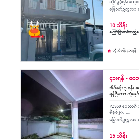
ဆိုင်ဖွင့်ရန်အထူ
မြောက်ဥက္ကလာ ရ
10 သိန်း
ကြော်ငြာတင်သည့်နေ့
တိုက်ခန်း ငှားရန်
ငှားရန် - ဝေဘ
အိပ်ခန်း ၃ ခန်း ရ
ရန်ရှိသော လုံးချင်
PZ959 ဝေဘာဂီ အိမ
မိနစ်၂၀…...
မြောက်ဥက္ကလာ ရ
15 သိန်း