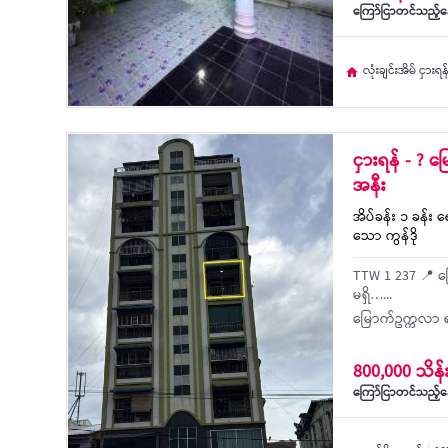
ကြော်ငြာတင်သည့်နေ့
လုံးချင်းအိမ် ငှားရန
ငှားရန် - ? မ
အနီး
အိပ်ခန်း ၁ ခန်း ရ
သော ကွန်ဒို
TTW 1 237 📍 မြ
မရှိ…...
မြောက်ဥက္ကလာ ရ
800,000 သိန်
ကြော်ငြာတင်သည့်နေ့