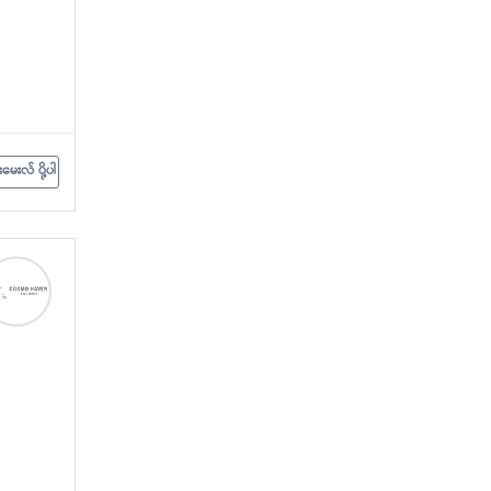
းမေးလ် ပို့ပါ