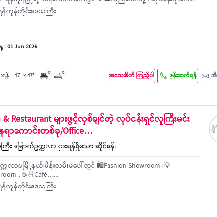
န်ကုန်မြို့ရဲ့ #မိန်းလမ်းမပေါ်တွင် 👨‍💼လူကြီးမင်းတို့ #ဆိုင်ခန်းများ…...
န်ကုန်တိုင်းဒေသကြီး
့ : 01 Jun 2026
x
x
ှားရန်
47' x 47'
အသေးစိတ် ကြည့်ပါ
ဖုန်းဆက်ရန်
အီ
é & Restaurant များဖွင့်လှစ်ချင်တဲ့ လုပ်ငန်းရှင်လူကြီးမင်း
ေရာကောင်းတစ်ခု/Office…
ကြီး မြောက်ဥက္ကလာ ငှားရန်ရှိသော ဆိုင်ခန်း
္ကလာပမြို့နယ်၊မိန်းလမ်းမပေါ်တွင် 🛍️Fashion Showroom ၊💡
wroom , ☕🍜Café…...
န်ကုန်တိုင်းဒေသကြီး