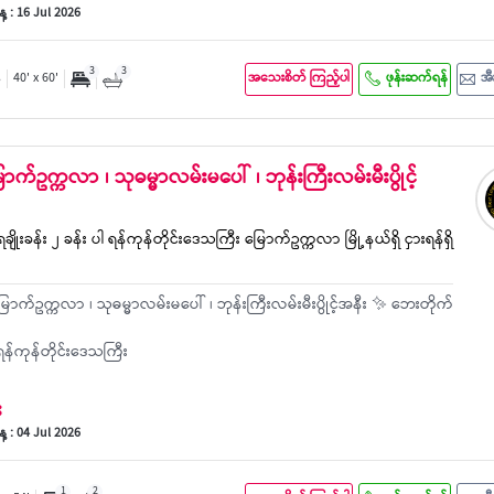
 : 16 Jul 2026
3
3
်
40' x 60'
အသေးစိတ် ကြည့်ပါ
ဖုန်းဆက်ရန်
အီ
ြောက်ဥက္ကလာ ၊ သုဓမ္မာလမ်းမပေါ် ၊ ဘုန်းကြီးလမ်းမီးပွိုင့်
ေချိုးခန်း ၂ ခန်း ပါ ရန်ကုန်တိုင်းဒေသကြီး မြောက်ဥက္ကလာ မြို့နယ်ရှိ ငှားရန်ရှိ
ောက်ဥက္ကလာ ၊ သုဓမ္မာလမ်းမပေါ် ၊ ဘုန်းကြီးလမ်းမီးပွိုင့်အနီး ✨ ဘေးတိုက်
န်ကုန်တိုင်းဒေသကြီး
း
 : 04 Jul 2026
1
2