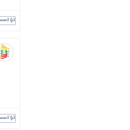
းမေးလ် ပို့ပါ
းမေးလ် ပို့ပါ