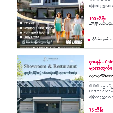
🧧🧧🧧 🪙🪙🪙 📍ရ
မြောက်ဥက္ကလာ ရ
100 သိန်း
ကြော်ငြာတင်သည့်နေ
ဆိုင်ခန်း ၊ ရုံးခန်း င
ငှားရန် - Caf
များအတွက်န
ရန်ကုန်တိုင်းဒေသ
🛑🛑🛑 မြောက်ဥက
Electronic Sho
မြောက်ဥက္ကလာ ရ
75 သိန်း