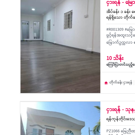
ငှားရန် - မ
အိပ်ခန်း ၁ ခန်း ရ
ရန်ရှိသော တိုက်ခ
#R001309 #မြောက
ဖွင့်ရန်အထူးသင့
မြောက်ဥက္ကလာ ရ
10 သိန်း
ကြော်ငြာတင်သည့်နေ
တိုက်ခန်း ငှားရန်
ငှားရန် - သုန
ရန်ကုန်တိုင်းဒေ
PZ1066 မြေညီထပ်