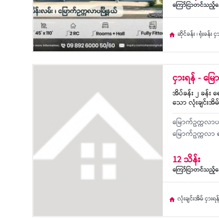
ကြော်ငြာတင်သည့်နေ
ဆိုင်ခန်း ၊ ရုံးခန်း င
ငှားရန် - မြ
အိပ်ခန်း ၂ ခန်း ရ
သော လုံးချင်းအိမ
မြောက်ဥက္ကလာပမ
မြောက်ဥက္ကလာ ရ
12 သိန်း
ကြော်ငြာတင်သည့်နေ
လုံးချင်းအိမ် ငှားရန