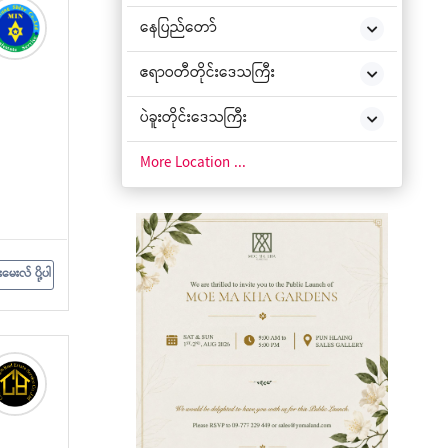
နေပြည်တော်
ဧရာဝတီတိုင်းဒေသကြီး
ပဲခူးတိုင်းဒေသကြီး
ချင်းပြည်နယ်
More Location ...
ကချင်ပြည်နယ်
ကယားပြည်နယ်
းမေးလ် ပို့ပါ
ကရင်ပြည်နယ်
မကွေးတိုင်းဒေသကြီး
မွန်ပြည်နယ်
ရခိုင်ပြည်နယ်