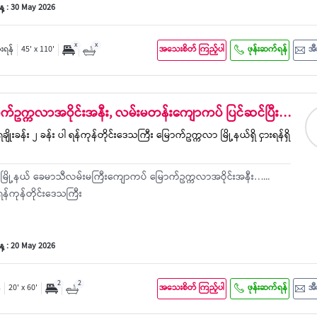
့ : 30 May 2026
x
x
ှားရန်
45' x 110'
အသေးစိတ် ကြည့်ပါ
ဖုန်းဆက်ရန်
အီ
ောက်ဥက္ကလာအဝိုင်းအနီး, လမ်းမတန်းကျောကပ် ပြင်ဆင်ပြီး…
ေချိုးခန်း ၂ ခန်း ပါ ရန်ကုန်တိုင်းဒေသကြီး မြောက်ဥက္ကလာ မြို့နယ်ရှိ ငှားရန်ရှိ
်
ြို့နယ် ခေမာသီလမ်းမကြီးကျောကပ် မြောက်ဥက္ကလာအဝိုင်းအနီး…...
န်ကုန်တိုင်းဒေသကြီး
့ : 20 May 2026
2
2
်
20' x 60'
အသေးစိတ် ကြည့်ပါ
ဖုန်းဆက်ရန်
အီ