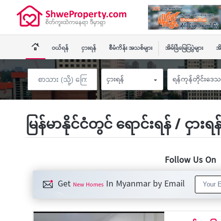
ဝယ်ရန်
ငှားရန်
စီမံကိန်း အသစ်များ
အိမ်ခြံမြေပြပွဲများ
အိ
ငှားရန်
ရန်ကုန်တိုင်းဒေသ
မြန်မာနိုင်ငံတွင် ရောင်းရန် / ငှားရ
Follow Us O
Get
In Myanmar by Email
New Homes