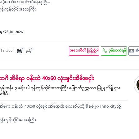
းသင့်တော်၊ကားပါကင်နေရာရှိ၊...
န်ကုန်တိုင်းဒေသကြီး
 : 25 Jul 2026
x
x
18' x 55'
အသေးစိတ် ကြည့်ပါ
ဖုန်းဆက်ရန်
အီ
ာဂီ အိမ်ရာ ဝန်းထဲ 40x60 လုံးချင်းအိမ်အငှါး
ေချိုးခန်း ၃ ခန်း ပါ ရန်ကုန်တိုင်းဒေသကြီး မြောက်ဥက္ကလာ မြို့နယ်ရှိ ငှား
းအိမ်
်ရာ ဝန်းထဲ 40x60 လုံးချင်းအိမ်အငှါး လေဆိပ်သို့ မိနစ်၂၀ Inno cityသို့
န်ကုန်တိုင်းဒေသကြီး