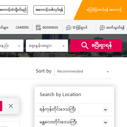
ကောင့်ထဲသို့ဝင်မည်
အကောင့်သစ်လုပ်ရန်
ကြော်ငြာတင်ရန် အကောင့်
င်များ
CAREERS
BOOKINGS
ID ဖြင့်ရှာပါ
ဆက်သွယ်ရန်
စပြီးရှာရန်
းအနည်း
ဈေးနှုန်းအများ
Sort by
Recommended
Search by Location
ရန်ကုန်တိုင်းဒေသကြီး
မန္တလေးတိုင်းဒေသကြီး