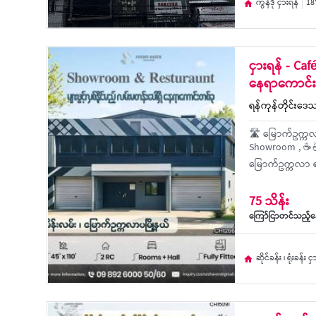
ကွန်ဒို ငှားရန်
18'
ငှားရန် - Caf
နေရာကောင်း
ရန်ကုန်တိုင်းဒေသ
🛣 မြောက်ဥက္ကလာ
Showroom , ☕🍜
မြောက်ဥက္ကလာ ရ
75 သိန်း
ကြော်ငြာတင်သည့်နေ
ဆိုင်ခန်း ၊ ရုံးခန်း င