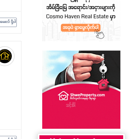
းမေးလ် ပို့ပါ