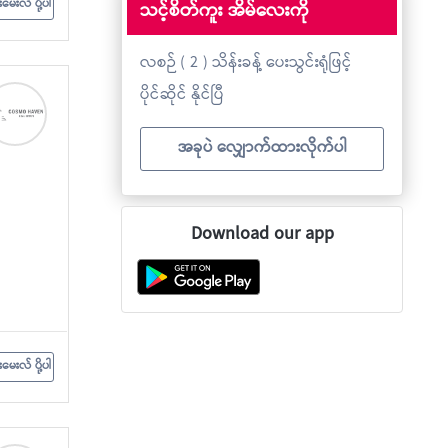
းမေးလ် ပို့ပါ
သင့်စိတ်ကူး အိမ်လေးကို
လစဉ် ( 2 ) သိန်းခန့် ပေးသွင်းရုံဖြင့်
ပိုင်ဆိုင် နိုင်ပြီ
အခုပဲ လျှောက်ထားလိုက်ပါ
Download our app
းမေးလ် ပို့ပါ