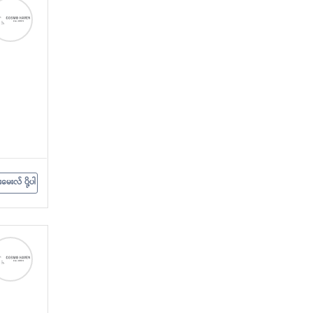
းမေးလ် ပို့ပါ