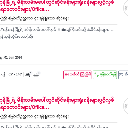
န်မြို့ရဲ့ မိန်းလမ်းမပေါ်တွင်ဆိုင်ခန်းများရုံးခန်းများဖွင့်လှစ်
ရာကောင်းများ/Office…
ကြီး မြောက်ဥက္ကလာ ငှားရန်ရှိသော ဆိုင်ခန်း
န်ကုန်မြို့ရဲ့ #မိန်းလမ်းမပေါ်တွင် 👨‍💼လူကြီးမင်းတို့ #ဆိုင်ခန်းများ…...
န်ကုန်တိုင်းဒေသကြီး
့ : 01 Jun 2026
x
x
ှားရန်
65' x 140'
အသေးစိတ် ကြည့်ပါ
ဖုန်းဆက်ရန်
အီ
န်မြို့ရဲ့ မိန်းလမ်းမပေါ်တွင်ဆိုင်ခန်းများရုံးခန်းများဖွင့်လှစ်
ရာကောင်းများ/Office…
ကြီး မြောက်ဥက္ကလာ ငှားရန်ရှိသော ဆိုင်ခန်း