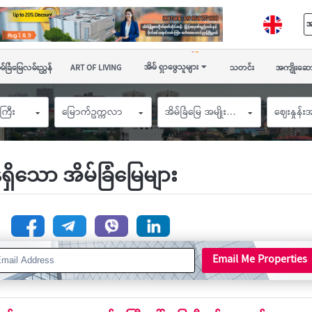
အ
အိမ် ရှာဖွေသူများ
မ်ခြံမြေလမ်းညွှန်
ART OF LIVING
သတင်း
အကျိုးဆော
ကြီး
မြောက်ဥက္ကလာ
အိမ်ခြံမြေ အမျိုးအစား
ဈေးနှုန်
န်ရှိသော အိမ်ခြံမြေများ
n
Email Me Properties