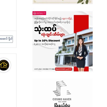
စစ်ကိုင်းတိုင်းဒေသကြီး
ရှမ်းပြည်နယ်
တနင်္သာရီတိုင်းဒေသကြီး
းမေးလ် ပို့ပါ