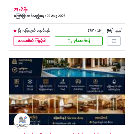
23 သိန်း
ကြော်ငြာတင်သည့်နေ့ : 02 Aug 2026
x
x
ခြံ ၊ မြေကွက် ရောင်းရန်
179' x 194'
အသေးစိတ် ကြည့်ပါ
ဖုန်းဆက်ရန်