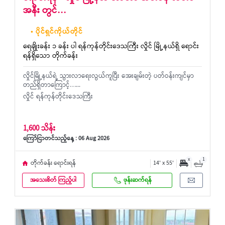
အနီး တွင်…
• ပိုင်ရှင်ကိုယ်တိုင်
ရေချိုးခန်း ၁ ခန်း ပါ ရန်ကုန်တိုင်းဒေသကြီး လှိုင် မြို့နယ်ရှိ ရောင်း
ရန်ရှိသော တိုက်ခန်း
လှိုင်မြို့နယ်ရဲ့ သွားလာရေးလွယ်ကူပြီး အေးချမ်းတဲ့ ပတ်ဝန်းကျင်မှာ
တည်ရှိတာကြောင့်…...
လှိုင် ရန်ကုန်တိုင်းဒေသကြီး
1,600 သိန်း
ကြော်ငြာတင်သည့်နေ့ : 06 Aug 2026
x
1
တိုက်ခန်း ရောင်းရန်
14' x 55'
အသေးစိတ် ကြည့်ပါ
ဖုန်းဆက်ရန်