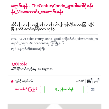
ရောင်းရန် - TheCenturyCondo_‌ရှားပါးဒေါင့်ခန်း
န်း_Viewကောင်း_အရောင်းခန်း
အိပ်ခန်း ၁ ခန်း ရေချိုးခန်း ၁ ခန်း ပါ ရန်ကုန်တိုင်းဒေသကြီး လှိုင်
မြို့နယ်ရှိ ရောင်းရန်ရှိသော ကွန်ဒို
#S00133221 #TheCenturyCondo_‌ရှားပါးဒေါင့်ခန်းန်း_Viewကောင်း_အ
ရောင်း_အငှား ☘️Locationအရ လှိုင်မြို့နယ်…...
လှိုင် ရန်ကုန်တိုင်းဒေသကြီး
3,850 သိန်း
ကြော်ငြာတင်သည့်နေ့ : 06 Aug 2026
1
1
2
ကွန်ဒို ရောင်းရန်
485 ft
အသေးစိတ် ကြည့်ပါ
ဖုန်းဆက်ရန်