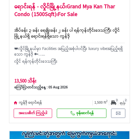
ရောင်းရန် - လှိုင်မြို့နယ်၊Grand Mya Kan Thar
Condo (1500Sqft)၊For Sale
အိပ်ခန်း ၃ ခန်း ရေချိုးခန်း ၂ ခန်း ပါ ရန်ကုန်တိုင်းဒေသကြီး လှိုင်
မြို့နယ်ရှိ ရောင်းရန်ရှိသော ကွန်ဒို
👑လှိုင်မြို့နယ်မှာ Facilities အပြည့်အစုံပါ၀င်ပြီး luxury vibeအပြည့်ရရှိ
သော ကွန်ဒို 🔑…...
လှိုင် ရန်ကုန်တိုင်းဒေသကြီး
13,500 သိန်း
ကြော်ငြာတင်သည့်နေ့ : 05 Aug 2026
3
2
2
ကွန်ဒို ရောင်းရန်
1,500 ft
အသေးစိတ် ကြည့်ပါ
ဖုန်းဆက်ရန်