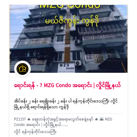
ရောင်းရန် - ? MZG Condo အရောင်း | လှိုင်မြို့နယ်
အိပ်ခန်း ၂ ခန်း ရေချိုးခန်း ၂ ခန်း ပါ ရန်ကုန်တိုင်းဒေသကြီး လှိုင်
မြို့နယ်ရှိ ရောင်းရန်ရှိသော ကွန်ဒို
PZ1157 🔥 စျေးတန်တဲ့အခွင့်အရေးမလွတ်စေနဲ့နော် 🔥 🌇 MZG
Condo အရောင်း | လှိုင်မြို့နယ်…...
လှိုင် ရန်ကုန်တိုင်းဒေသကြီး