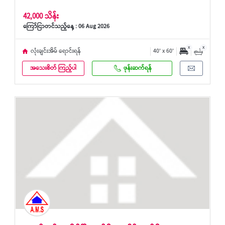
42,000 သိန်း
ကြော်ငြာတင်သည့်နေ့ : 06 Aug 2026
x
x
လုံးချင်းအိမ် ရောင်းရန်
40' x 60'
အသေးစိတ် ကြည့်ပါ
ဖုန်းဆက်ရန်