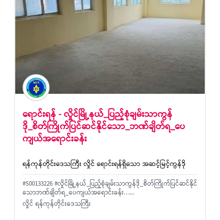
ရောင်းရန် - လှိုင်မြို့နယ်_ပြည့်စုံချမ်းသာကွန်
ဒို_စိတ်ကြိုက်ပြင်ဆင်နိုင်သော_ဘဏ်ချိတ်ရ_ပေ
ကျယ်အရောင်းခန်း
ရန်ကုန်တိုင်းဒေသကြီး လှိုင် ရောင်းရန်ရှိသော အဆင့်မြင့်ကွန်ဒို
#S00133226 #လှိုင်မြို့နယ်_ပြည့်စုံချမ်းသာကွန်ဒို_စိတ်ကြိုက်ပြင်ဆင်နိုင်
သောဘဏ်ချိတ်ရ_ပေကျယ်အရောင်းခန်း…...
လှိုင် ရန်ကုန်တိုင်းဒေသကြီး