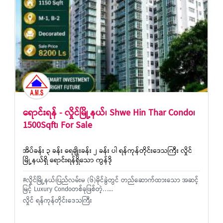
ရောင်းရန် - လှိုင်မြို့နယ်၊ Shwe Hin Thar Condo၊
1500Sqft၊ For Sale
အိပ်ခန်း ၃ ခန်း ရေချိုးခန်း ၂ ခန်း ပါ ရန်ကုန်တိုင်းဒေသကြီး လှိုင်
မြို့နယ်ရှိ ရောင်းရန်ရှိသော ကွန်ဒို
#လှိုင်မြို့နယ်၊ပြည်လမ်းမ (၆)မိုင်ခွဲတွင် တည်ဆောက်ထားသော အဆင့်
မြင့် Luxury Condoတစ်ခုဖြစ်တဲ့…...
လှိုင် ရန်ကုန်တိုင်းဒေသကြီး