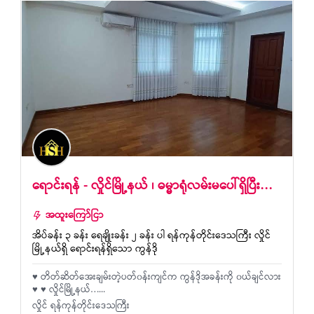
ရောင်းရန် - လှိုင်မြို့နယ် ၊ ဓမ္မာရုံလမ်းမပေါ်ရှိပြီး…
အထူးကြော်ငြာ
အိပ်ခန်း ၃ ခန်း ရေချိုးခန်း ၂ ခန်း ပါ ရန်ကုန်တိုင်းဒေသကြီး လှိုင်
မြို့နယ်ရှိ ရောင်းရန်ရှိသော ကွန်ဒို
♥️ တိတ်ဆိတ်အေးချမ်းတဲ့ပတ်၀န်းကျင်က ကွန်ဒိုအခန်းကို ၀ယ်ချင်လား
♥️ ♥️ လှိုင်မြို့နယ်…...
လှိုင် ရန်ကုန်တိုင်းဒေသကြီး