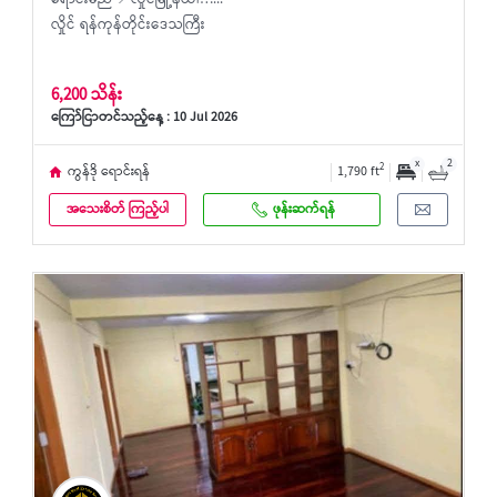
ရောင်းမည် 📍လှိုင်မြို့နယ်၊…...
လှိုင် ရန်ကုန်တိုင်းဒေသကြီး
6,200 သိန်း
ကြော်ငြာတင်သည့်နေ့ : 10 Jul 2026
x
2
2
ကွန်ဒို ရောင်းရန်
1,790 ft
အသေးစိတ် ကြည့်ပါ
ဖုန်းဆက်ရန်