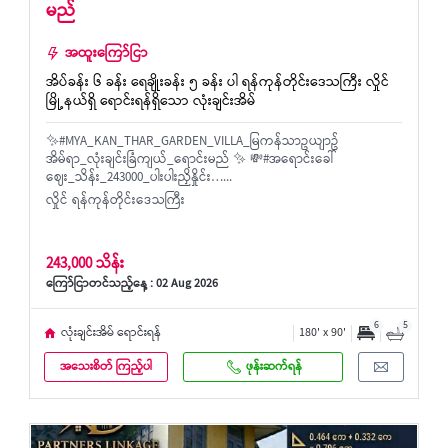
မည်
အထူးကြော်ငြာ
အိပ်ခန်း ၆ ခန်း ရေချိုးခန်း ၅ ခန်း ပါ ရန်ကုန်တိုင်းဒေသကြီး လှိုင်
မြို့နယ်ရှိ ရောင်းရန်ရှိသော လုံးချင်းအိမ်
✨#MYA_KAN_THAR_GARDEN_VILLA_မြကန်သာဥယျာဥ်
အိမ်ရာ_လုံးချင်းခြံကျယ်_ရောင်းမည် ✨ 💸#အရောင်းခေါ်
ဈေး_သိန်း_243000_ပါးပါးညှိနှိုင်း…...
လှိုင် ရန်ကုန်တိုင်းဒေသကြီး
243,000 သိန်း
ကြော်ငြာတင်သည့်နေ့ : 02 Aug 2026
6
5
လုံးချင်းအိမ် ရောင်းရန်
180' x 90'
အသေးစိတ် ကြည့်ပါ
ဖုန်းဆက်ရန်