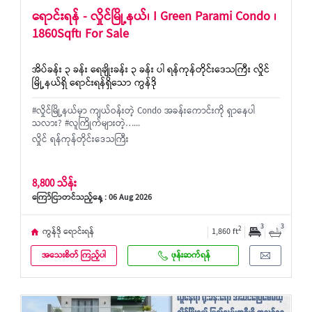
ရောင်းရန် - လှိုင်မြို့နယ်၊ I Green Parami Condo ၊
1860Sqft၊ For Sale
အိပ်ခန်း ၃ ခန်း ရေချိုးခန်း ၃ ခန်း ပါ ရန်ကုန်တိုင်းဒေသကြီး လှိုင်
မြို့နယ်ရှိ ရောင်းရန်ရှိသော ကွန်ဒို
#လှိုင်မြို့နယ်မှာ ကျယ်ဝန်းတဲ့ Condo အခန်းကောင်းကို ရှာနေပါ
သလား? #လူကြိုက်များတဲ့…...
လှိုင် ရန်ကုန်တိုင်းဒေသကြီး
8,800 သိန်း
ကြော်ငြာတင်သည့်နေ့ : 06 Aug 2026
3
3
2
ကွန်ဒို ရောင်းရန်
1,860 ft
အသေးစိတ် ကြည့်ပါ
ဖုန်းဆက်ရန်