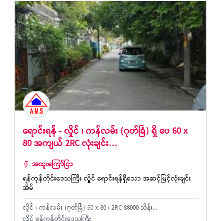
ရောင်းရန် - လှိုင် ၊ ကန်လမ်း (ဂုတ်ခြံ) ရှိ ပေ 60 x
80 အကျယ် 2RC လုံးချင်း…
အထူးကြော်ငြာ
ရန်ကုန်တိုင်းဒေသကြီး လှိုင် ရောင်းရန်ရှိသော အဆင့်မြင့်လုံးချင်း
အိမ်
လှိုင် ၊ ကန်လမ်း (ဂုတ်ခြံ) 60 x 80 ၊ 2RC 88000 သိန်း...
လှိုင် ရန်ကုန်တိုင်းဒေသကြီး