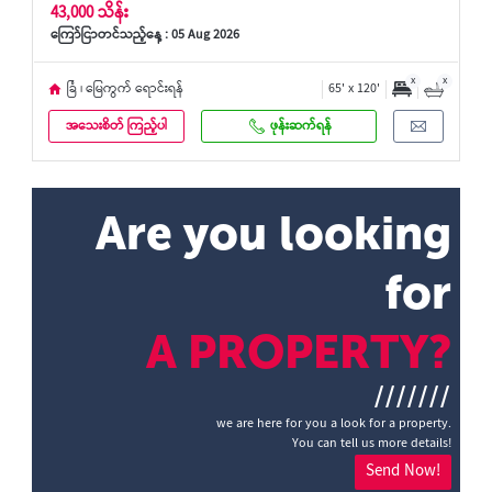
43,000 သိန်း
ကြော်ငြာတင်သည့်နေ့ : 05 Aug 2026
x
x
ခြံ ၊ မြေကွက် ရောင်းရန်
65' x 120'
အသေးစိတ် ကြည့်ပါ
ဖုန်းဆက်ရန်
Are you looking
for
A PROPERTY?
///////
we are here for you a look for a property.
You can tell us more details!
Send Now!