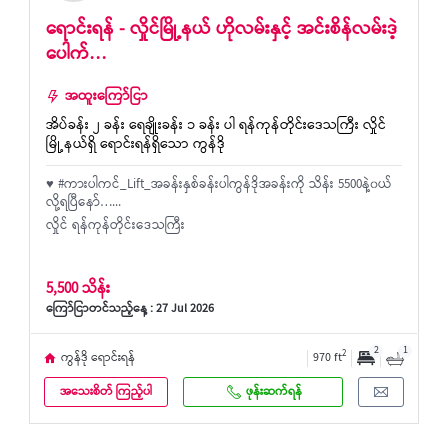
ရောင်းရန် - လှိုင်မြို့နယ် ဟိုလမ်းနှင့် အင်းစိန်လမ်းဒဲ့
ပေါက်…
အထူးကြော်ငြာ
အိပ်ခန်း ၂ ခန်း ရေချိုးခန်း ၁ ခန်း ပါ ရန်ကုန်တိုင်းဒေသကြီး လှိုင်
မြို့နယ်ရှိ ရောင်းရန်ရှိသော ကွန်ဒို
♥️ #ကားပါကင်_Lift_အခန်းနှစ်ခန်းပါကွန်ဒိုအခန်းကို သိန်း 5500နဲ့၀ယ်
လို့ရပြီ​နော်…...
လှိုင် ရန်ကုန်တိုင်းဒေသကြီး
5,500 သိန်း
ကြော်ငြာတင်သည့်နေ့ : 27 Jul 2026
2
1
2
ကွန်ဒို ရောင်းရန်
970 ft
အသေးစိတ် ကြည့်ပါ
ဖုန်းဆက်ရန်