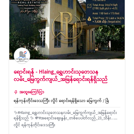
ရောင်းရန် - Hlaing_ရွှေဟာင်းသုတေသန
လမ်း_မြေကွက်ကျယ်_အမြန်ရောင်းရန်ရှိသည်
အထူးကြော်ငြာ
ရန်ကုန်တိုင်းဒေသကြီး လှိုင် ရောင်းရန်ရှိသော မြေကွက် / ခြံ
✨#Hlaing_ရွှေဟာင်းသုတေသနလမ်း_မြေကွက်ကျယ်_အမြန်ရောင်း
ရန်ရှိသည် ✨ 💸#အရောင်းဈေးနှုန်း_တစ်ပေပါတ်လည်_23_သိန်း…...
လှိုင် ရန်ကုန်တိုင်းဒေသကြီး