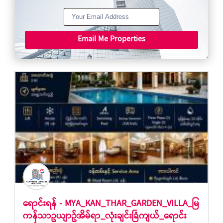
Email Me Properties
ရောင်းရန် - MYA_KAN_THAR_GARDEN_VILLA_မြ
ကန်သာဥယျာဥ်အိမ်ရာ_လုံးချင်းခြံကျယ်_ရောင်း