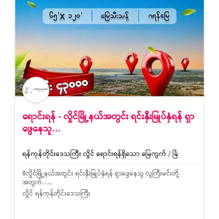
ရောင်းရန် - လှိုင်မြို့နယ်အတွင်း ရင်းနှီးမြုပ်နှံရန် ရှာ​
ဖွေ​နေသူ…
ရန်ကုန်တိုင်းဒေသကြီး လှိုင် ရောင်းရန်ရှိသော မြေကွက် / ခြံ
🚦လှိုင်မြို့နယ်အတွင်း ရင်းနှီးမြုပ်နှံရန် ရှာ​ဖွေ​နေသူ လူကြီးမင်းတို့
အတွက်…...
လှိုင် ရန်ကုန်တိုင်းဒေသကြီး