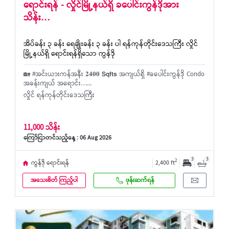
ရောင်းရန် - လှိုင်မြို့နယ်ရှိ ခပေါင်းကွန်ဒိုအား
သိန်း…
အိပ်ခန်း ၃ ခန်း ရေချိုးခန်း ၃ ခန်း ပါ ရန်ကုန်တိုင်းဒေသကြီး လှိုင်
မြို့နယ်ရှိ ရောင်းရန်ရှိသော ကွန်ဒို
🏡 #အင်းယားကန်အနီး 𝟐𝟒𝟎𝟎 𝗦𝗾𝗳𝘁𝘀 အကျယ်ရှိ #ခပေါင်းကွန်ဒို Condo
အခန်းကျယ် အရောင်း…...
လှိုင် ရန်ကုန်တိုင်းဒေသကြီး
11,000 သိန်း
ကြော်ငြာတင်သည့်နေ့ : 06 Aug 2026
3
3
2
ကွန်ဒို ရောင်းရန်
2,400 ft
အသေးစိတ် ကြည့်ပါ
ဖုန်းဆက်ရန်