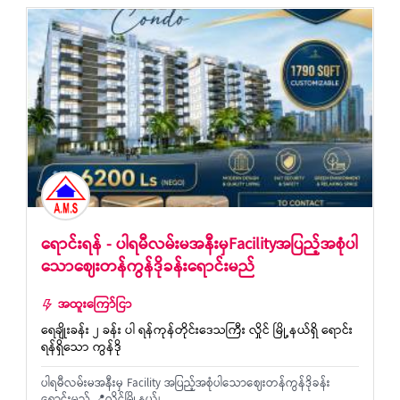
ရောင်းရန် - ပါရမီလမ်းမအနီးမှFacilityအပြည့်အစုံပါ
သောဈေးတန်ကွန်ဒိုခန်းရောင်းမည်
အထူးကြော်ငြာ
ရေချိုးခန်း ၂ ခန်း ပါ ရန်ကုန်တိုင်းဒေသကြီး လှိုင် မြို့နယ်ရှိ ရောင်း
ရန်ရှိသော ကွန်ဒို
ပါရမီလမ်းမအနီးမှ Facility အပြည့်အစုံပါသောဈေးတန်ကွန်ဒိုခန်း