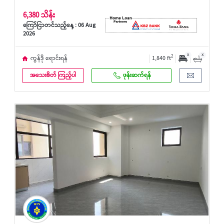
6,380 သိန်း
ကြော်ငြာတင်သည့်နေ့ : 06 Aug
2026
x
x
2
ကွန်ဒို ရောင်းရန်
1,840 ft
အသေးစိတ် ကြည့်ပါ
ဖုန်းဆက်ရန်