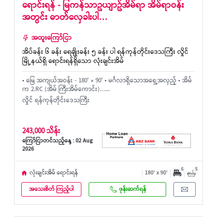
ရောင်းရန် - မြကန်သာဥယျာဥ်အိမ်ရာ အိမ်ရာဝန်း
အတွင်း ဓာတ်လှေခါးပါ…
အထူးကြော်ငြာ
အိပ်ခန်း ၆ ခန်း ရေချိုးခန်း ၅ ခန်း ပါ ရန်ကုန်တိုင်းဒေသကြီး လှိုင်
မြို့နယ်ရှိ ရောင်းရန်ရှိသော လုံးချင်းအိမ်
• မြေ အကျယ်အဝန်း - 180' × 90' • မင်္ဂလာရှိသောအရှေ့အလှည့် • အိမ်
က 2.RC (အိမ် ကြီးအိမ်ကောင်း)…...
လှိုင် ရန်ကုန်တိုင်းဒေသကြီး
243,000 သိန်း
ကြော်ငြာတင်သည့်နေ့ : 02 Aug
2026
6
5
လုံးချင်းအိမ် ရောင်းရန်
180' x 90'
အသေးစိတ် ကြည့်ပါ
ဖုန်းဆက်ရန်