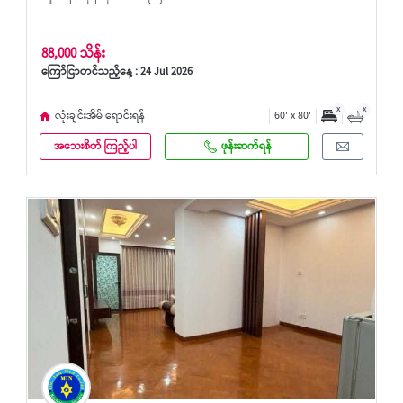
88,000 သိန်း
ကြော်ငြာတင်သည့်နေ့ : 24 Jul 2026
x
x
လုံးချင်းအိမ် ရောင်းရန်
60' x 80'
အသေးစိတ် ကြည့်ပါ
ဖုန်းဆက်ရန်