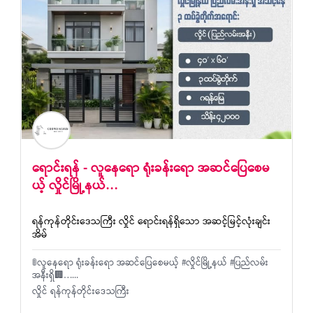
ရောင်းရန် - လူ​နေ​ရော ရုံးခန်း​ရော အဆင်​ပြေ​စေမ
ယ့် လှိုင်မြို့နယ်…
ရန်ကုန်တိုင်းဒေသကြီး လှိုင် ရောင်းရန်ရှိသော အဆင့်မြင့်လုံးချင်း
အိမ်
🚦လူ​နေ​ရော ရုံးခန်း​ရော အဆင်​ပြေ​စေမယ့် #လှိုင်မြို့နယ် #ပြည်လမ်း
အနီးရှိ🏢…...
လှိုင် ရန်ကုန်တိုင်းဒေသကြီး