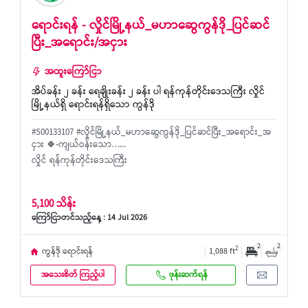
ရောင်းရန် - လှိုင်မြို့နယ်_မဟာဆွေကွန်ဒို_ပြင်ဆင်
ပြီး_အရောင်း/အငှား
အထူးကြော်ငြာ
အိပ်ခန်း ၂ ခန်း ရေချိုးခန်း ၂ ခန်း ပါ ရန်ကုန်တိုင်းဒေသကြီး လှိုင်
မြို့နယ်ရှိ ရောင်းရန်ရှိသော ကွန်ဒို
#S00133107 #လှိုင်မြို့နယ်_မဟာဆွေကွန်ဒို_ပြင်ဆင်ပြီး_အရောင်း_အ
ငှား 🍀-ကျယ်ဝန်းသော…...
လှိုင် ရန်ကုန်တိုင်းဒေသကြီး
5,100 သိန်း
ကြော်ငြာတင်သည့်နေ့ : 14 Jul 2026
2
2
2
ကွန်ဒို ရောင်းရန်
1,088 ft
အသေးစိတ် ကြည့်ပါ
ဖုန်းဆက်ရန်