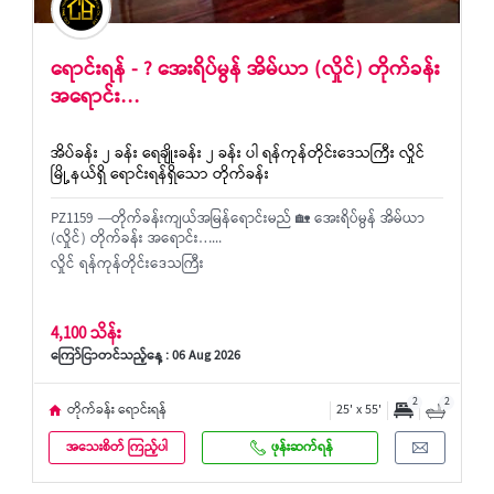
ရောင်းရန် - ? အေးရိပ်မွန် အိမ်ယာ (လှိုင်) တိုက်ခန်း
အရောင်း…
အိပ်ခန်း ၂ ခန်း ရေချိုးခန်း ၂ ခန်း ပါ ရန်ကုန်တိုင်းဒေသကြီး လှိုင်
မြို့နယ်ရှိ ရောင်းရန်ရှိသော တိုက်ခန်း
PZ1159 ⸻တိုက်ခန်းကျယ်အမြန်ရောင်းမည် 🏡 အေးရိပ်မွန် အိမ်ယာ
(လှိုင်) တိုက်ခန်း အရောင်း…...
လှိုင် ရန်ကုန်တိုင်းဒေသကြီး
4,100 သိန်း
ကြော်ငြာတင်သည့်နေ့ : 06 Aug 2026
2
2
တိုက်ခန်း ရောင်းရန်
25' x 55'
အသေးစိတ် ကြည့်ပါ
ဖုန်းဆက်ရန်