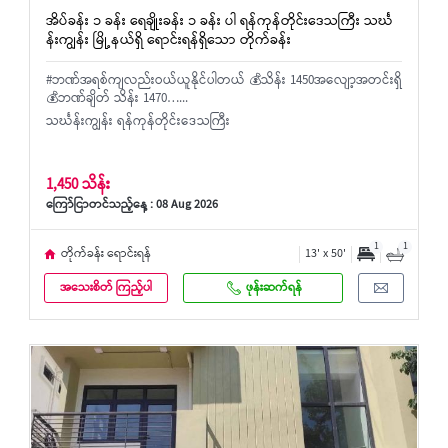
အိပ်ခန်း ၁ ခန်း ရေချိုးခန်း ၁ ခန်း ပါ ရန်ကုန်တိုင်းဒေသကြီး သင်္ဃ
န်းကျွန်း မြို့နယ်ရှိ ရောင်းရန်ရှိသော တိုက်ခန်း
#ဘဏ်အရစ်ကျလည်းဝယ်ယူနိုင်ပါတယ် 💰သိန်း 1450အလျော့အတင်းရှိ
💰ဘဏ်ချိတ် သိန်း 1470…...
သင်္ဃန်းကျွန်း ရန်ကုန်တိုင်းဒေသကြီး
1,450 သိန်း
ကြော်ငြာတင်သည့်နေ့ : 08 Aug 2026
1
1
တိုက်ခန်း ရောင်းရန်
13' x 50'
အသေးစိတ် ကြည့်ပါ
ဖုန်းဆက်ရန်