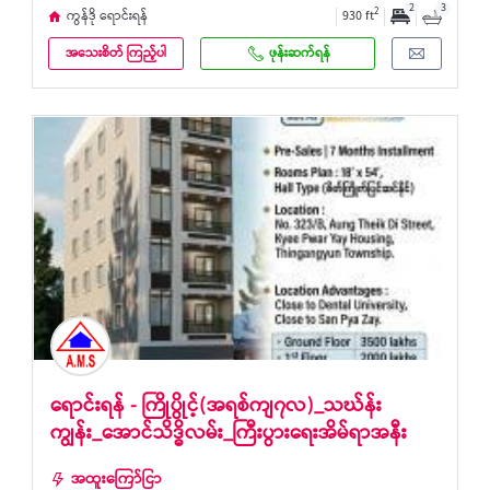
2
3
2
ကွန်ဒို ရောင်းရန်
930 ft
အသေးစိတ် ကြည့်ပါ
ဖုန်းဆက်ရန်
ရောင်းရန် - ကြိုပွိုင့်(အရစ်ကျ၇လ)_သဃ်န်း
ကျွန်း_အောင်သိဒ္ဓိလမ်း_ကြီးပွားရေးအိမ်ရာအနီး
အထူးကြော်ငြာ