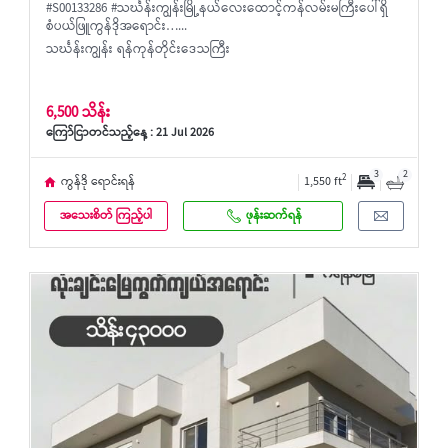
#S00133286 #သင်္ဃန်းကျွန်းမြို့နယ်လေးထောင့်ကန်လမ်းမကြီးပေါ်ရှိ
စံပယ်ဖြူကွန်ဒိုအရောင်း…...
သင်္ဃန်းကျွန်း ရန်ကုန်တိုင်းဒေသကြီး
6,500 သိန်း
ကြော်ငြာတင်သည့်နေ့ : 21 Jul 2026
3
2
2
ကွန်ဒို ရောင်းရန်
1,550 ft
အသေးစိတ် ကြည့်ပါ
ဖုန်းဆက်ရန်