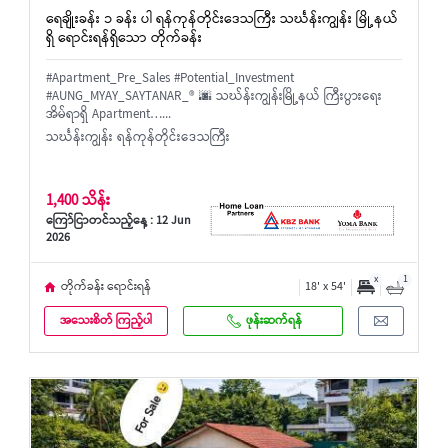
ရေချိုးခန်း ၁ ခန်း ပါ ရန်ကုန်တိုင်းဒေသကြီး သင်္ဃန်းကျွန်း မြို့နယ်
ရှိ ရောင်းရန်ရှိသော တိုက်ခန်း
#Apartment_Pre_Sales #Potential_Investment
#AUNG_MYAY_SAYTANAR_®️ 🌆 သဃ်န်းကျွန်းမြို့နယ် ကြီးပွားရေး
အိမ်ရာရှိ Apartment…...
သင်္ဃန်းကျွန်း ရန်ကုန်တိုင်းဒေသကြီး
1,400 သိန်း
ကြော်ငြာတင်သည့်နေ့ : 12 Jun
2026
x
1
တိုက်ခန်း ရောင်းရန်
18' x 54'
အသေးစိတ် ကြည့်ပါ
ဖုန်းဆက်ရန်