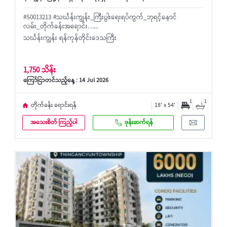
#S0013213 #‌သင်္ဃန်းကျွန်း_ကြီးပွါးရေးရပ်ကွက်_ဘုရင့်နောင်
လမ်း_တိုက်ခန်းအရောင်း…...
သင်္ဃန်းကျွန်း ရန်ကုန်တိုင်းဒေသကြီး
1,750 သိန်း
ကြော်ငြာတင်သည့်နေ့ : 14 Jul 2026
1
1
တိုက်ခန်း ရောင်းရန်
18' x 54'
အသေးစိတ် ကြည့်ပါ
ဖုန်းဆက်ရန်