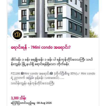
ရောင်းရန် - ?Mini condo အရောင်း?
အိပ်ခန်း ၁ ခန်း ရေချိုးခန်း ၁ ခန်း ပါ ရန်ကုန်တိုင်းဒေသကြီး သင်္ဃ
န်းကျွန်း မြို့နယ်ရှိ ရောင်းရန်ရှိသော တိုက်ခန်း
PZ1166 🏨Mini condo အရောင်း🏨 {တိုက်ပြီးစီးမူ 85%}✅ Mini condo
ရဲ့ ညာဘက် အခြမ်း မှန်ခန်း (ပထမထပ်)…...
သင်္ဃန်းကျွန်း ရန်ကုန်တိုင်းဒေသကြီး
3,300 သိန်း
ကြော်ငြာတင်သည့်နေ့ : 08 Aug 2026