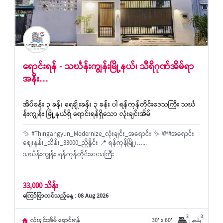
ရောင်းရန် - သင်္ဃန်းကျွန်းမြို့နယ်၊ သီရိဂုဏ်အိမ်ရာ
အနီး…
အိပ်ခန်း ၃ ခန်း ရေချိုးခန်း ၃ ခန်း ပါ ရန်ကုန်တိုင်းဒေသကြီး သင်္ဃ
န်းကျွန်း မြို့နယ်ရှိ ရောင်းရန်ရှိသော လုံးချင်းအိမ်
✨ #Thingangyun_Modernize_လုံးချင်း_အရောင်း ✨ 💸#အရောင်း
စျေးနှုန်း_သိန်း_33000_ညှိနှိုင်း 📍 ရန်ကုန်မြို့၊…...
သင်္ဃန်းကျွန်း ရန်ကုန်တိုင်းဒေသကြီး
33,000 သိန်း
ကြော်ငြာတင်သည့်နေ့ : 08 Aug 2026
3
3
လုံးချင်းအိမ် ရောင်းရန်
30' x 60'