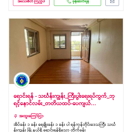
အသေးစိတ် ကြည့်ပါ
ဖုန်းဆက်ရန်
ရောင်းရန် - သင်္ဃန်းကျွန်း_ကြီးပွါးရေးရပ်ကွက်_ဘု
ရင့်နောင်လမ်း_တတိယထပ်-ပေကျယ်…
အထူးကြော်ငြာ
အိပ်ခန်း ၁ ခန်း ရေချိုးခန်း ၁ ခန်း ပါ ရန်ကုန်တိုင်းဒေသကြီး သင်္ဃ
န်းကျွန်း မြို့နယ်ရှိ ရောင်းရန်ရှိသော တိုက်ခန်း