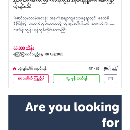
ရန်ကုန်တိုင်းဒေသကြီး သင်္ဃန်းကျွန်း ရောင်းရန်ရှိသော အဆင့်မြင့်
လုံးချင်းအိမ်
✨#သံသုမာလမ်းမတန်း_အချက်အချာကျသောနေရာတွင်_ခေတ်မီ
ဒီဇိုင်းဖြင့်_ဆောက်လုပ်ထားသည့်_လုံးချင်းတိုက်သစ်_အရောင်း✨…...
သင်္ဃန်းကျွန်း ရန်ကုန်တိုင်းဒေသကြီး
65,000 သိန်း
ကြော်ငြာတင်သည့်နေ့ : 08 Aug 2026
x
x
လုံးချင်းအိမ် ရောင်းရန်
45' x 85'
အသေးစိတ် ကြည့်ပါ
ဖုန်းဆက်ရန်
Are you looking
for