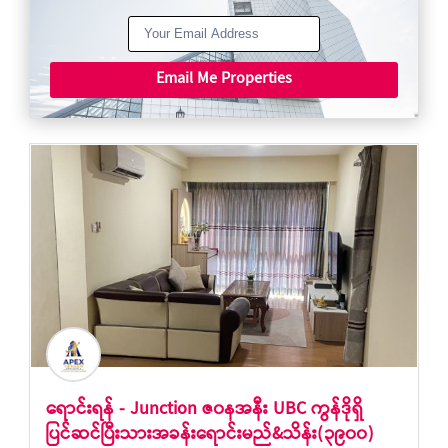
Email Me Properties
ရောင်းရန် - Junction ဇ၀နအနီး UBC ကွန်ဒိုရှိ
ပြင်ဆင်ပြီးသားအခန်းရောင်းမည်&သိန်း(၃၉၀၀)