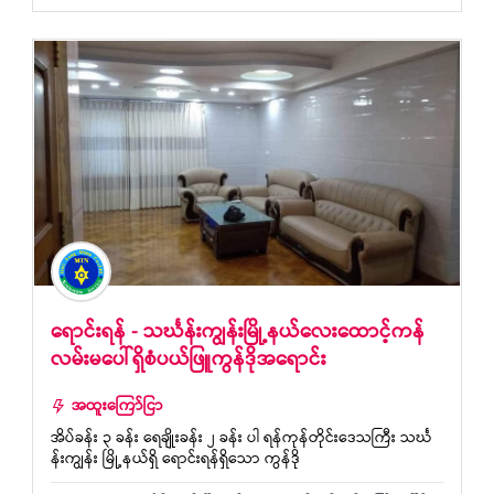
ရောင်းရန် - သင်္ဃန်းကျွန်းမြို့နယ်လေးထောင့်ကန်
လမ်းမပေါ်ရှိစံပယ်ဖြူကွန်ဒိုအရောင်း
အထူးကြော်ငြာ
အိပ်ခန်း ၃ ခန်း ရေချိုးခန်း ၂ ခန်း ပါ ရန်ကုန်တိုင်းဒေသကြီး သင်္ဃ
န်းကျွန်း မြို့နယ်ရှိ ရောင်းရန်ရှိသော ကွန်ဒို