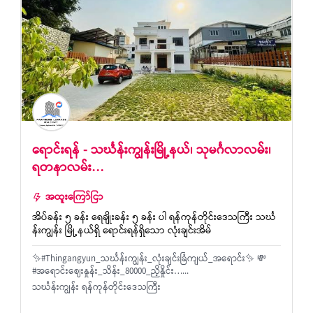
ရောင်းရန် - သင်္ဃန်းကျွန်းမြို့နယ်၊ သုမင်္ဂလာလမ်း၊
ရတနာလမ်း…
အထူးကြော်ငြာ
အိပ်ခန်း ၅ ခန်း ရေချိုးခန်း ၅ ခန်း ပါ ရန်ကုန်တိုင်းဒေသကြီး သင်္ဃ
န်းကျွန်း မြို့နယ်ရှိ ရောင်းရန်ရှိသော လုံးချင်းအိမ်
✨#Thingangyun_သင်္ဃန်းကျွန်း_လုံးချင်းခြံကျယ်_အရောင်း✨ 💸
#အရောင်းဈေးနှုန်း_သိန်း_80000_ညှိနှိုင်း…...
သင်္ဃန်းကျွန်း ရန်ကုန်တိုင်းဒေသကြီး