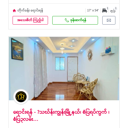
1
1
တိုက်ခန်း ရောင်းရန်
17' x 54'
အသေးစိတ် ကြည့်ပါ
ဖုန်းဆက်ရန်
ရောင်းရန် - ?သဃ်န်းကျွန်းမြို့နယ်၊ စံပြရပ်ကွက် ၊
စံပြ၃လမ်း…