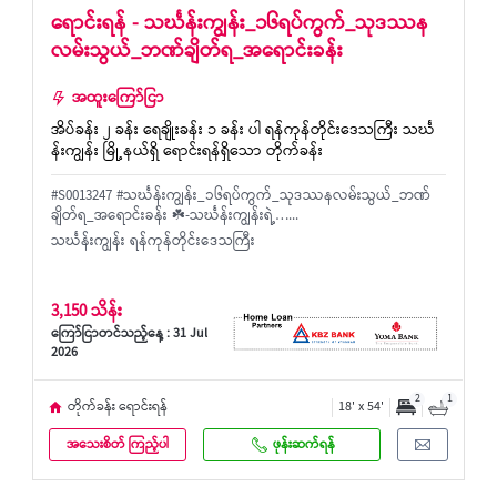
ရောင်းရန် - သင်္ဃန်းကျွန်း_၁၆ရပ်ကွက်_သုဒဿန
လမ်းသွယ်_ဘဏ်ချိတ်ရ_အရောင်းခန်း
အထူးကြော်ငြာ
အိပ်ခန်း ၂ ခန်း ရေချိုးခန်း ၁ ခန်း ပါ ရန်ကုန်တိုင်းဒေသကြီး သင်္ဃ
န်းကျွန်း မြို့နယ်ရှိ ရောင်းရန်ရှိသော တိုက်ခန်း
#S0013247 #သင်္ဃန်းကျွန်း_၁၆ရပ်ကွက်_သုဒဿနလမ်းသွယ်_ဘဏ်
ချိတ်ရ_အရောင်းခန်း ☘️-သင်္ဃန်းကျွန်းရဲ့…...
သင်္ဃန်းကျွန်း ရန်ကုန်တိုင်းဒေသကြီး
3,150 သိန်း
ကြော်ငြာတင်သည့်နေ့ : 31 Jul
2026
2
1
တိုက်ခန်း ရောင်းရန်
18' x 54'
အသေးစိတ် ကြည့်ပါ
ဖုန်းဆက်ရန်