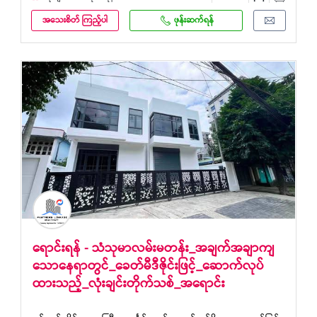
အသေးစိတ် ကြည့်ပါ
ဖုန်းဆက်ရန်
ရောင်းရန် - သံသုမာလမ်းမတန်း_အချက်အချာကျ
သောနေရာတွင်_ခေတ်မီဒီဇိုင်းဖြင့်_ဆောက်လုပ်
ထားသည့်_လုံးချင်းတိုက်သစ်_အရောင်း