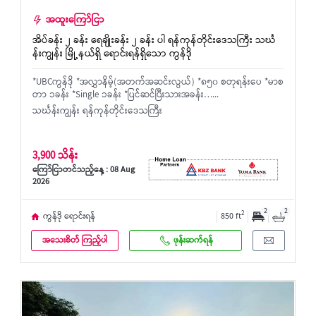
အထူးကြော်ငြာ
အိပ်ခန်း ၂ ခန်း ရေချိုးခန်း ၂ ခန်း ပါ ရန်ကုန်တိုင်းဒေသကြီး သင်္ဃ
န်းကျွန်း မြို့နယ်ရှိ ရောင်းရန်ရှိသော ကွန်ဒို
*UBCကွန်ဒို *အလွှာနိမ့်(အတက်အဆင်းလွယ်) *၈၅၀ စတုရန်းပေ *မာစ
တာ ၁ခန်း *Single ၁ခန်း *ပြင်ဆင်ပြီးသားအခန်း…...
သင်္ဃန်းကျွန်း ရန်ကုန်တိုင်းဒေသကြီး
3,900 သိန်း
ကြော်ငြာတင်သည့်နေ့ : 08 Aug
2026
2
2
2
ကွန်ဒို ရောင်းရန်
850 ft
အသေးစိတ် ကြည့်ပါ
ဖုန်းဆက်ရန်