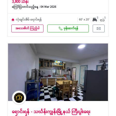
3,800 သိန်း
ကြော်ငြာတင်သည့်နေ့ : 04 Mar 2026
2
1
လုံးချင်းအိမ် ရောင်းရန်
60' x 20'
အသေးစိတ် ကြည့်ပါ
ဖုန်းဆက်ရန်
ရောင်းရန် - သင်္ဃန်းကျွန်းမြို့နယ် ကြီးပွါးရေး