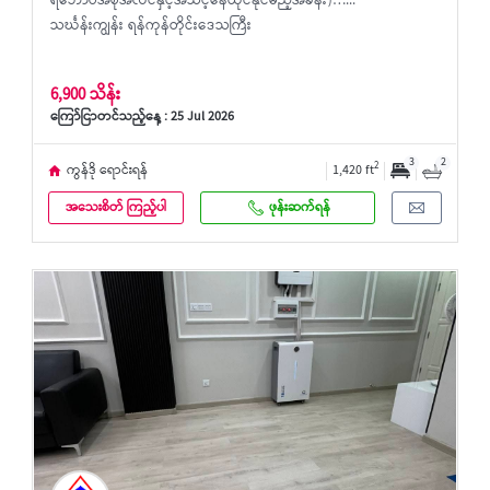
ရိဘောပအစုံအလင်နှင့်အသင့်နေထိုင်နိုင်မည့်အခန်း)…...
သင်္ဃန်းကျွန်း ရန်ကုန်တိုင်းဒေသကြီး
6,900 သိန်း
ကြော်ငြာတင်သည့်နေ့ : 25 Jul 2026
3
2
2
ကွန်ဒို ရောင်းရန်
1,420 ft
အသေးစိတ် ကြည့်ပါ
ဖုန်းဆက်ရန်