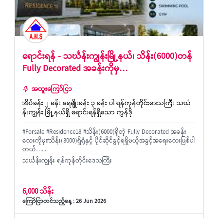
ရောင်းရန် - သင်္ဃန်းကျွန်းမြို့နယ်၊ သိန်း(6000)တန်
Fully Decorated အခန်းကိုမှ…
အထူးကြော်ငြာ
အိပ်ခန်း ၂ ခန်း ရေချိုးခန်း ၃ ခန်း ပါ ရန်ကုန်တိုင်းဒေသကြီး သင်္ဃ
န်းကျွန်း မြို့နယ်ရှိ ရောင်းရန်ရှိသော ကွန်ဒို
#Forsale #Residence18 #သိန်း(6000)ရှိတဲ့ Fully Decorated အခန်း
လေးကိုမှ#သိန်း(3000)ရှိရုံနှင့် ပိုင်ဆိုင်ခွင့်ရရှိမယ့်အခွင့်အရေးလေးဖြစ်ပါ
တယ်…...
သင်္ဃန်းကျွန်း ရန်ကုန်တိုင်းဒေသကြီး
6,000 သိန်း
ကြော်ငြာတင်သည့်နေ့ : 26 Jun 2026