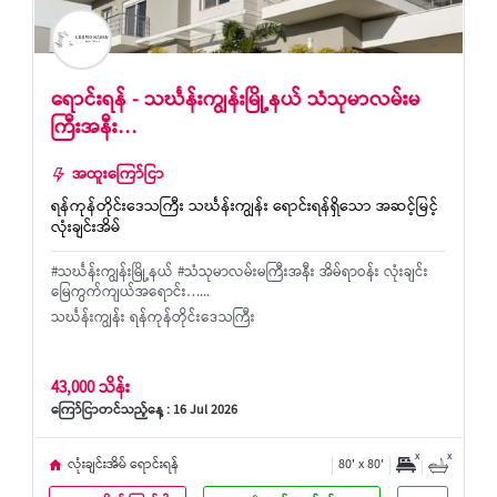
ရောင်းရန် - သင်္ဃန်းကျွန်းမြို့နယ် သံသုမာလမ်းမ
ကြီးအနီး…
အထူးကြော်ငြာ
ရန်ကုန်တိုင်းဒေသကြီး သင်္ဃန်းကျွန်း ရောင်းရန်ရှိသော အဆင့်မြင့်
လုံးချင်းအိမ်
#သင်္ဃန်းကျွန်းမြို့နယ် #သံသုမာလမ်းမကြီးအနီး အိမ်ရာဝန်း လုံးချင်း
မြေကွက်ကျယ်အရောင်း…...
သင်္ဃန်းကျွန်း ရန်ကုန်တိုင်းဒေသကြီး
43,000 သိန်း
ကြော်ငြာတင်သည့်နေ့ : 16 Jul 2026
x
x
လုံးချင်းအိမ် ရောင်းရန်
80' x 80'