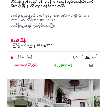
အိပ်ခန်း ၂ ခန်း ရေချိုးခန်း ၃ ခန်း ပါ ရန်ကုန်တိုင်းဒေသကြီး သင်္ဃ
န်းကျွန်း မြို့နယ်ရှိ ရောင်းရန်ရှိသော ကွန်ဒို
သင်္ဃန်းကျွန်းမြို့နယ် ချယ်ရီကွန်ဒို (1350 Sqft) M-2(ပြင်ပြီး) Sale
Price - 6750 သိန်း facilities Lift Car…...
သင်္ဃန်းကျွန်း ရန်ကုန်တိုင်းဒေသကြီး
6,750 သိန်း
ကြော်ငြာတင်သည့်နေ့ : 08 Aug 2026
2
3
2
ကွန်ဒို ရောင်းရန်
1,350 ft
အသေးစိတ် ကြည့်ပါ
ဖုန်းဆက်ရန်