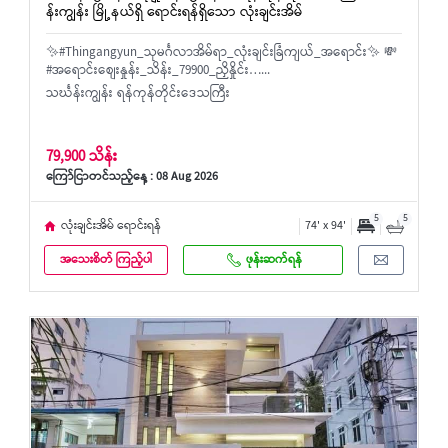
န်းကျွန်း မြို့နယ်ရှိ ရောင်းရန်ရှိသော လုံးချင်းအိမ်
✨#Thingangyun_သုမင်္ဂလာအိမ်ရာ_လုံးချင်းခြံကျယ်_အရောင်း✨ 💸
#အရောင်းစျေးနှုန်း_သိန်း_79900_ညှိနှိုင်း…...
သင်္ဃန်းကျွန်း ရန်ကုန်တိုင်းဒေသကြီး
79,900 သိန်း
ကြော်ငြာတင်သည့်နေ့ : 08 Aug 2026
5
5
လုံးချင်းအိမ် ရောင်းရန်
74' x 94'
အသေးစိတ် ကြည့်ပါ
ဖုန်းဆက်ရန်