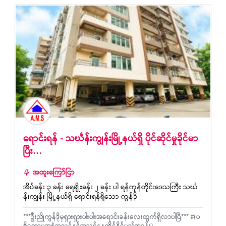
ရောင်းရန် - သင်္ဃန်းကျွန်းမြို့နယ်ရှိ ပိုင်ဆိုင်မှုခိုင်မာ
ပြီး…
အထူးကြော်ငြာ
အိပ်ခန်း ၃ ခန်း ရေချိုးခန်း ၂ ခန်း ပါ ရန်ကုန်တိုင်းဒေသကြီး သင်္ဃ
န်းကျွန်း မြို့နယ်ရှိ ရောင်းရန်ရှိသော ကွန်ဒို
***ဦးညိုကွန်ဒိုမှရှားရှားပါးပါးအရောင်းခန်းလေးထွက်ရှိလာပါပြီ*** #(ပ