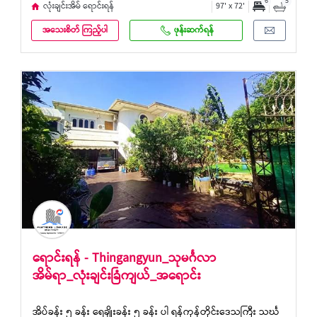
6
5
လုံးချင်းအိမ် ရောင်းရန်
97' x 72'
အသေးစိတ် ကြည့်ပါ
ဖုန်းဆက်ရန်
ရောင်းရန် - Thingangyun_သုမင်္ဂလာ
အိမ်ရာ_လုံးချင်းခြံကျယ်_အရောင်း
အိပ်ခန်း ၅ ခန်း ရေချိုးခန်း ၅ ခန်း ပါ ရန်ကုန်တိုင်းဒေသကြီး သင်္ဃ