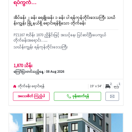
ရပ်ကွက်…
အိပ်ခန်း ၂ ခန်း ရေချိုးခန်း ၁ ခန်း ပါ ရန်ကုန်တိုင်းဒေသကြီး သင်္ဃ
န်းကျွန်း မြို့နယ်ရှိ ရောင်းရန်ရှိသော တိုက်ခန်း
PZ1167 #သိန်း 1870 ညှိနှိုင်းဖြင့် အသင့်နေ၊ ပြင်ဆင်ပြီးပေကျယ်
တိုက်ခန်းအရောင်း…...
သင်္ဃန်းကျွန်း ရန်ကုန်တိုင်းဒေသကြီး
1,870 သိန်း
ကြော်ငြာတင်သည့်နေ့ : 08 Aug 2026
2
1
တိုက်ခန်း ရောင်းရန်
19' x 54'
အသေးစိတ် ကြည့်ပါ
ဖုန်းဆက်ရန်