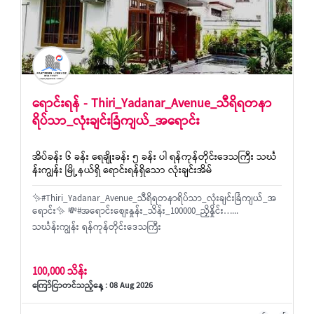
ရောင်းရန် - Thiri_Yadanar_Avenue_သီရိရတနာ
ရိပ်သာ_လုံးချင်းခြံကျယ်_အရောင်း
အိပ်ခန်း ၆ ခန်း ရေချိုးခန်း ၅ ခန်း ပါ ရန်ကုန်တိုင်းဒေသကြီး သင်္ဃ
န်းကျွန်း မြို့နယ်ရှိ ရောင်းရန်ရှိသော လုံးချင်းအိမ်
✨#Thiri_Yadanar_Avenue_သီရိရတနာရိပ်သာ_လုံးချင်းခြံကျယ်_အ
ရောင်း✨ 💸#အရောင်းစျေးနှုန်း_သိန်း_100000_ညှိနှိုင်း…...
သင်္ဃန်းကျွန်း ရန်ကုန်တိုင်းဒေသကြီး
100,000 သိန်း
ကြော်ငြာတင်သည့်နေ့ : 08 Aug 2026