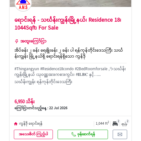
ရောင်းရန် - သင်္ဃန်းကျွန်းမြို့နယ်၊ Residence 18၊
1044Sqft၊ For Sale
အထူးကြော်ငြာ
အိပ်ခန်း ၂ ခန်း ရေချိုးခန်း ၂ ခန်း ပါ ရန်ကုန်တိုင်းဒေသကြီး သင်္ဃ
န်းကျွန်း မြို့နယ်ရှိ ရောင်းရန်ရှိသော ကွန်ဒို
#Thingangyun #Residence18condo #2BedRoomforsale ,✨သင်္ဃန်း
ကျွန်းမြို့နယ် ၊သုဝဏ္ဏအားကစားကွင်း၊ #𝐈𝐋𝐁𝐂 နှင့်…...
သင်္ဃန်းကျွန်း ရန်ကုန်တိုင်းဒေသကြီး
6,950 သိန်း
ကြော်ငြာတင်သည့်နေ့ : 22 Jul 2026
2
2
2
ကွန်ဒို ရောင်းရန်
1,044 ft
အသေးစိတ် ကြည့်ပါ
ဖုန်းဆက်ရန်