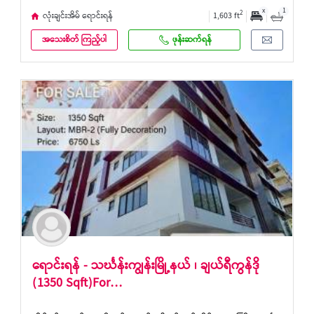
x
1
2
လုံးချင်းအိမ် ရောင်းရန်
1,603 ft
အသေးစိတ် ကြည့်ပါ
ဖုန်းဆက်ရန်
ရောင်းရန် - သင်္ဃန်းကျွန်းမြို့နယ် ၊ ချယ်ရီကွန်ဒို
(1350 Sqft)For…