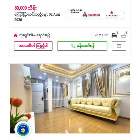
80,000 သိန်း
ကြော်ငြာတင်သည့်နေ့ : 02 Aug
2026
5
5
လုံးချင်းအိမ် ရောင်းရန်
58' x 130'
အသေးစိတ် ကြည့်ပါ
ဖုန်းဆက်ရန်