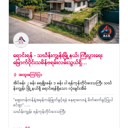
ရောင်းရန် - သင်္ဃန်းကျွန်းမြို့နယ်၊ ကြီးပွားရေး
မြောက်ပိုင်းသမိန်ဗရမ်းလမ်းသွယ်ရှိ…
အထူးကြော်ငြာ
အိပ်ခန်း ၂ ခန်း ရေချိုးခန်း ၁ ခန်း ပါ ရန်ကုန်တိုင်းဒေသကြီး သင်္ဃ
န်းကျွန်း မြို့နယ်ရှိ ရောင်းရန်ရှိသော လုံးချင်းအိမ်
"ဈေးတန်တန်နဲ့အမှန်ကန်ဖြုတ်ခွင့်ရမဲ့ နေရာလေးနဲ့ မိတ်ဆက်ခွင့်ပြုပါ
ခင်‌ဗျာ"…...
သင်္ဃန်းကျွန်း ရန်ကုန်တိုင်းဒေသကြီး