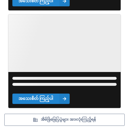
အသေးစိတ် ကြည့်ပါ
အသေးစိတ် ကြည့်ပါ
အိမ်ခြံမြေပြပွဲများ အားလုံးကြည့်ရန်