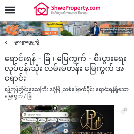
မူလရှာဖွေမှု့သို့
ရောင်းရန် - ခြံ ၊ မြေကွက် - စီးပွားရေး
လုပ်ငန်းသုံး လမ်းမတန်း မြေကွက် အ
ရောင်း
ရန်ကုန်တိုင်းဒေသကြီး ဒဂုံမြို့သစ်မြောက်ပိုင်း ရောင်းရန်ရှိသော
မြေကွက် / ခြံ