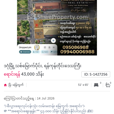
ဒဂုံမြို့သစ်မြောက်ပိုင်း, ရန်ကုန်တိုင်းဒေသကြီး
ရောင်းရန်
43,000 သိန်း
ID: S-1427256
0
0
ခြံ ၊ မြေကွက်
51' x 65'
ကြော်ငြာတင်သည့်နေ့ : 14 Jul 2026
✨စီးပွားရေးလုပ်ငန်းသုံး လမ်းမတန်း မြေကွက် အရောင်း✨
💸 **အရောင်းဈေးနှုန်း:** ၄၃,၀၀၀ သိန်း (ညှိနှိုင်းနိုင်ပါသည်) 💰💵