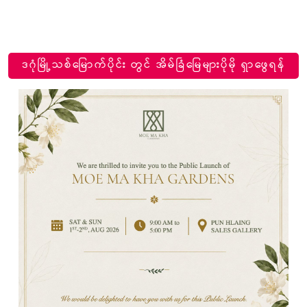
ဒဂုံမြို့သစ်မြောက်ပိုင်း တွင် အိမ်ခြံမြေများပိုမို ရှာဖွေရန်