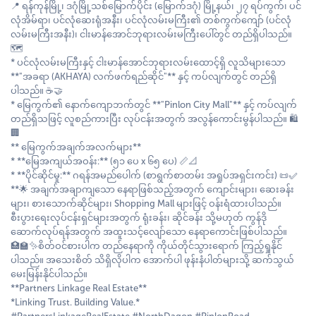
📍 ရန်ကုန်မြို့၊ ဒဂုံမြို့သစ်မြောက်ပိုင်း (မြောက်ဒဂုံ) မြို့နယ်၊ ၂၇ ရပ်ကွက်၊ ပင်
လုံအိမ်ရာ၊ ပင်လုံဆေးရုံအနီး၊ ပင်လုံလမ်းမကြီး၏ တစ်ကွက်ကျော် (ပင်လုံ
လမ်းမကြီးအနီး)၊ ငါးမာန်အောင်ဘုရားလမ်းမကြီးပေါ်တွင် တည်ရှိပါသည်။
🗺️
* ပင်လုံလမ်းမကြီးနှင့် ငါးမာန်အောင်ဘုရားလမ်းထောင့်ရှိ လူသိများသော
**"အခရာ (AKHAYA) လက်ဖက်ရည်ဆိုင်"** နှင့် ကပ်လျက်တွင် တည်ရှိ
ပါသည်။ ☕🤝
* မြေကွက်၏ နောက်ကျောဘက်တွင် **"Pinlon City Mall"** နှင့် ကပ်လျက်
တည်ရှိသဖြင့် လူစည်ကားပြီး လုပ်ငန်းအတွက် အလွန်ကောင်းမွန်ပါသည်။ 🛍️
🏢
** မြေကွက်အချက်အလက်များ**
* **မြေအကျယ်အဝန်း:** (၅၁ ပေ x ၆၅ ပေ) 📏📐
* **ပိုင်ဆိုင်မှု:** ဂရန်အမည်ပေါက် (စာရွက်စာတမ်း အရှုပ်အရှင်းကင်း) 📜✅
**🌟 အချက်အချာကျသော နေရာဖြစ်သည့်အတွက် ကျောင်းများ၊ ဆေးခန်း
များ၊ စားသောက်ဆိုင်များ၊ Shopping Mall များဖြင့် ဝန်းရံထားပါသည်။
စီးပွားရေးလုပ်ငန်းရှင်များအတွက် ရုံးခန်း၊ ဆိုင်ခန်း သို့မဟုတ် ကွန်ဒို
ဆောက်လုပ်ရန်အတွက် အထူးသင့်လျော်သော နေရာကောင်းဖြစ်ပါသည်။
🏥🏫✨စိတ်ဝင်စားပါက တည်နေရာကို ကိုယ်တိုင်သွားရောက် ကြည့်ရှုနိုင်
ပါသည်။ အသေးစိတ် သိရှိလိုပါက အောက်ပါ ဖုန်းနံပါတ်များသို့ ဆက်သွယ်
မေးမြန်းနိုင်ပါသည်။
**Partners Linkage Real Estate**
*Linking Trust. Building Value.*