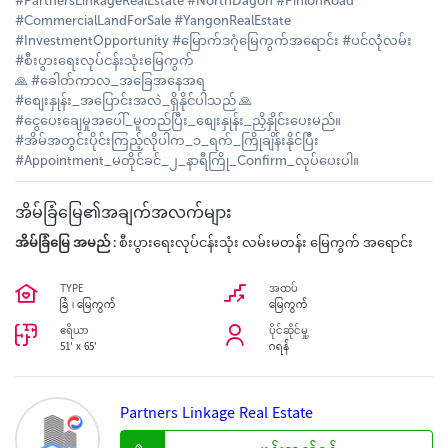
#PartnersLinkageRealEstate #NorthDagon #PinlonRoad
#CommercialLandForSale #YangonRealEstate
#InvestmentOpportunity #မြောက်ဒဂုံမြေကွက်အရောင်း #ပင်လုံလမ်း
#စီးပွားရေးလုပ်ငန်းသုံးမြေကွက်
🙏 #ခေါတ်ကာလ_အခြေအနေအရ
#စျေးနှုန်း_အပြောင်းအလဲ_ရှိနိုင်ပါသည် 🙏
#ငွေပေးချေမှုအပေါ်_မူတည်ပြီး_စျေးနှုန်း_ညှိနှိုင်းပေးမည်။
#အိမ်အတွင်းပိုင်းကြည့်လိုပါက_၁_ရက်_ကြိုချိန်းနိုင်ပြီး
#Appointment_မတိုင်ခင်_၂_နာရီကြို_Confirm_လုပ်ပေးပါ။
အိမ်ခြံမြေ၏အချက်အလက်များ
အိမ်ခြံမြေ အမည် :
စီးပွားရေးလုပ်ငန်းသုံး လမ်းမတန်း မြေကွက် အရောင်း
TYPE
အထပ်
ခြံ ၊ မြေကွက်
မြေကွက်
ဧရိယာ
ပိုင်ဆိုင်မှု့
51' x 65'
ဂရန်
Partners Linkage Real Estate