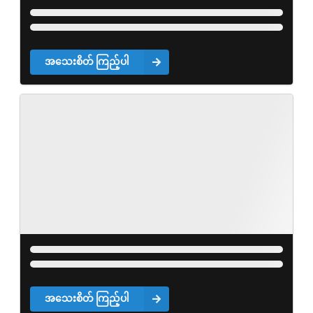
အသေးစိတ် ကြည့်ပါ
အသေးစိတ် ကြည့်ပါ