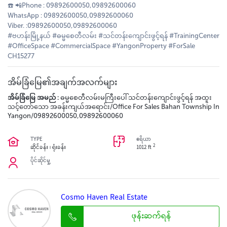
☎️ 📲Phone : 09892600050,09892600060
WhatsApp : 09892600050,09892600060
Viber. :09892600050,09892600060
#ဗဟန်းမြို့နယ် #ဓမ္မစေတီလမ်း #သင်တန်းကျောင်းဖွင့်ရန် #TrainingCenter
#OfficeSpace #CommercialSpace #YangonProperty #ForSale
CH15277
အိမ်ခြံမြေ၏အချက်အလက်များ
အိမ်ခြံမြေ အမည် :
ဓမ္မစေတီလမ်းမကြီးပေါ် သင်တန်းကျောင်းဖွင့်ရန် အထူး
သင့်တော်သော အခန်းကျယ်အရောင်း/Office For Sales Bahan Township In
Yangon/09892600050,09892600060
TYPE
ဧရိယာ
2
ဆိုင်ခန်း ၊ ရုံးခန်း
1012 ft
ပိုင်ဆိုင်မှု့
Cosmo Haven Real Estate
ဖုန်းဆက်ရန်