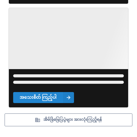
အသေးစိတ် ကြည့်ပါ
အိမ်ခြံမြေပြပွဲများ အားလုံးကြည့်ရန်