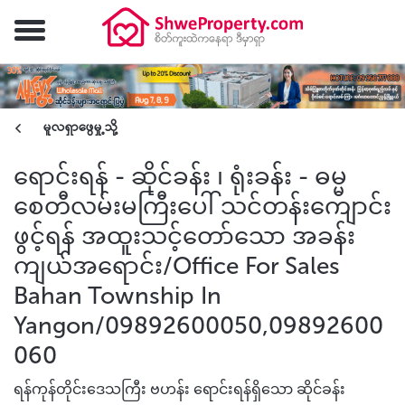
မူလရှာဖွေမှု့သို့
ရောင်းရန် - ဆိုင်ခန်း ၊ ရုံးခန်း - ဓမ္မ
စေတီလမ်းမကြီးပေါ် သင်တန်းကျောင်း
ဖွင့်ရန် အထူးသင့်တော်သော အခန်း
ကျယ်အရောင်း/Office For Sales
Bahan Township In
Yangon/09892600050,09892600
060
ရန်ကုန်တိုင်းဒေသကြီး ဗဟန်း ရောင်းရန်ရှိသော ဆိုင်ခန်း