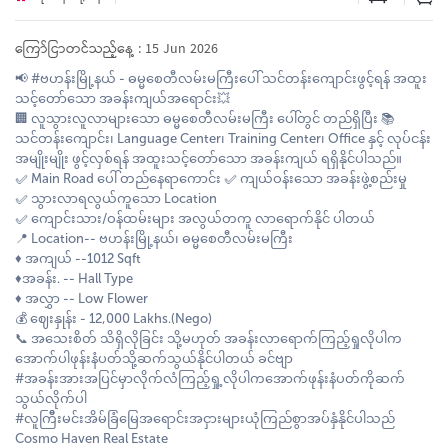
ကြော်ငြာတင်သည့်နေ့ : 15 Jun 2026
📢 #ဗဟန်းမြို့နယ် - ဓမ္မစေတီလမ်းမကြီးပေါ် သင်တန်းကျောင်းဖွင့်ရန် အထူး
သင့်တော်သော အခန်းကျယ်အရောင်း💥
🏢 လူသွားလူလာများသော ဓမ္မစေတီလမ်းမကြီး ပေါ်တွင် တည်ရှိပြီး 📚
သင်တန်းကျောင်း၊ Language Center၊ Training Center၊ Office နှင့် လုပ်ငန်း
အမျိုးမျိုး ဖွင့်လှစ်ရန် အထူးသင့်တော်သော အခန်းကျယ် ရရှိနိုင်ပါသည်။
✅ Main Road ပေါ် တည်နေရာကောင်း ✅ ကျယ်ဝန်းသော အခန်းဖွဲ့စည်းမှု
✅ သွားလာရလွယ်ကူသော Location
✅ ကျောင်းသား/ဝန်ထမ်းများ အလွယ်တကူ လာရောက်နိုင် ပါတယ်
📍 Location-- ဗဟန်းမြို့နယ်၊ ဓမ္မစေတီလမ်းမကြီး
♦️ အကျယ် --1012 Sqft
♦️အခန်း. -- Hall Type
♦️ အလွှာ -- Low Flower
💰 ဈေးနှုန်း - 12,000 Lakhs.(Nego)
📞 အသေးစိတ် သိရှိလိုခြင်း သို့မဟုတ် အခန်းလာရောက်ကြည့်ရှုလိုပါက​
အောက်ပါဖုန်းနံပတ်သို့ဆက်သွယ်နိုင်ပါတယ် ခင်ဗျာ
#အခန်းအားအပြင်မှာလိုက်လံကြည့်ရှု့လိုပါကအောက်ဖုန်းနံပတ်ကိုဆက်
သွယ်လိုက်ပါ
#လူကြီိးမင်းအိမ်ခြံမြေအရောင်းအငှားများယုံကြည်စွာအပ်နှံနိုင်ပါသည်
Cosmo Haven Real Estate