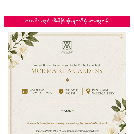
ဗဟန်း တွင် အိမ်ခြံမြေများပိုမို ရှာဖွေရန်