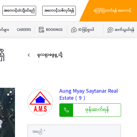
အကောင့်ထဲသို့ဝင်မည်
အကောင့်သစ်လုပ်ရန်
ကြော်ငြာတင်ရန် အကောင့်
င်များ
CAREERS
BOOKINGS
ID ဖြင့်ရှာပါ
ဆက်သွယ်ရန်
ှိ
မူလရှာဖွေမှု့သို့
Aung Myay Saytanar Real
Estate ( 9 )
ဖုန်းဆက်ရန်