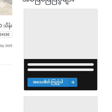
0 သိန်း
424192
May 2026
အသေးစိတ် ကြည့်ပါ