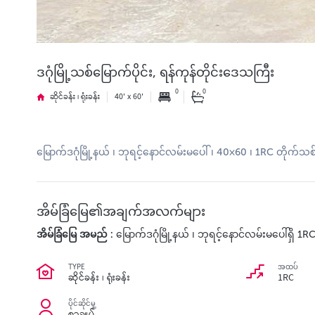
ဒဂုံမြို့သစ်မြောက်ပိုင်း, ရန်ကုန်တိုင်းဒေသကြီး
0
0
ဆိုင်ခန်း ၊ ရုံးခန်း
40' x 60'
မြောက်ဒဂုံမြို့နယ် ၊ ဘုရင့်နောင်လမ်းမပေါ် ၊ 40×60 ၊ 1RC တိုက်သစ် 
အိမ်ခြံမြေ၏အချက်အလက်များ
အိမ်ခြံမြေ အမည် :
မြောက်ဒဂုံမြို့နယ် ၊ ဘုရင့်နောင်လမ်းမပေါ်ရှိ 1R
TYPE
အထပ်
ဆိုင်ခန်း ၊ ရုံးခန်း
1RC
ပိုင်ဆိုင်မှု့