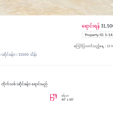
ရောင်းရန်
31,50
Property ID: S-1
ကြော်ငြာတင်သည့်နေ့ : 19 
(ဆိုင်ခန်း) ၊ 31500 သိန်း
C တိုက်သစ် (ဆိုင်ခန်း) ရောင်းမည်
ဧရိယာ
40' x 60'