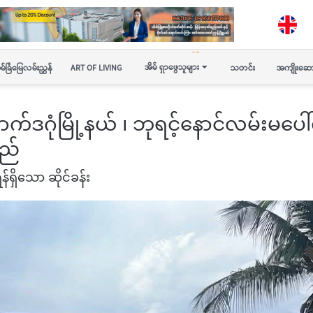
အိမ် ရှာဖွေသူများ
မ်ခြံမြေလမ်းညွှန်
ART OF LIVING
သတင်း
အကျိုးဆော
ြောက်ဒဂုံမြို့နယ် ၊ ဘုရင့်နောင်လမ်းမပေါ်ရ
မည်
န်ရှိသော ဆိုင်ခန်း