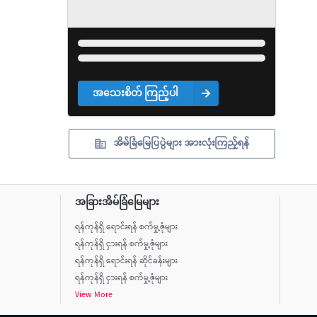
အသေးစိတ် ကြည့်ပါ
အိမ်ခြံမြေပြပွဲများ အားလုံးကြည့်ရန်
အခြားအိမ်ခြံမြေများ
ရန်ကုန်ရှိ ရောင်းရန် စက်မှု့ဇုံများ
ရန်ကုန်ရှိ ငှားရန် စက်မှု့ဇုံများ
ရန်ကုန်ရှိ ရောင်းရန် ဆိုင်ခန်းများ
ရန်ကုန်ရှိ ငှားရန် စက်မှု့ဇုံများ
View More