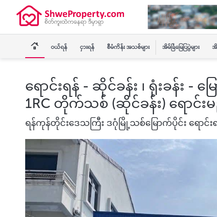
ဝယ်ရန်
ငှားရန်
စီမံကိန်း အသစ်များ
အိမ်ခြံမြေပြပွဲများ
အိ
ရောင်းရန် - ဆိုင်ခန်း ၊ ရုံးခန်း - မ
1RC တိုက်သစ် (ဆိုင်ခန်း) ရောင်း
ရန်ကုန်တိုင်းဒေသကြီး ဒဂုံမြို့သစ်မြောက်ပိုင်း ရောင်းရ