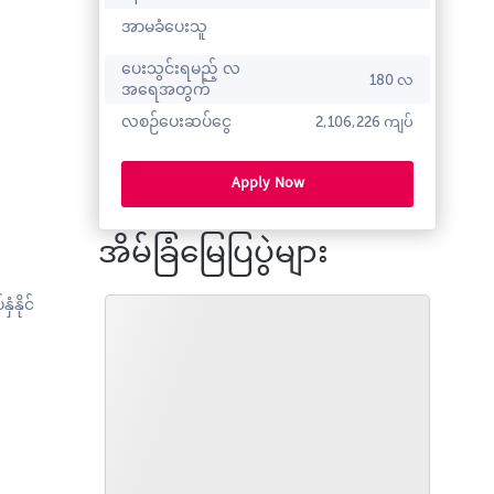
အာမခံပေးသူ
ပေးသွင်းရမည့် လ
180 လ
အရေအတွက်
လစဉ်ပေးဆပ်ငွေ
2,106,226 ကျပ်
Apply Now
အိမ်ခြံမြေပြပွဲများ
ံနိုင်