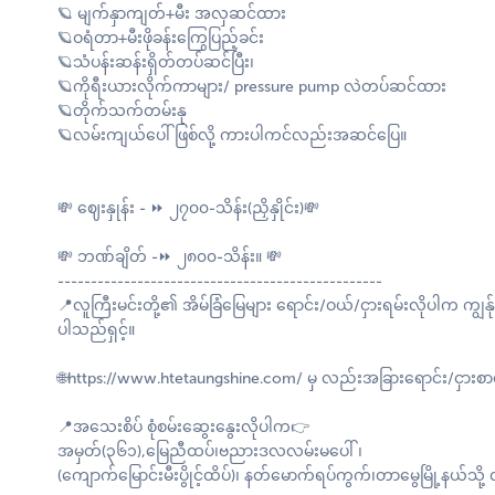
🪐 မျက်နှာကျတ်+မီး အလှဆင်ထား
🪐ဝရံတာ+မီးဖိုခန်းကြွေပြည့်ခင်း
🪐သံပန်းဆန်းရှိတ်တပ်ဆင်ပြီး၊
🪐ကိုရီးယားလိုက်ကာများ/ pressure pump လဲတပ်ဆင်ထား
🪐တိုက်သက်တမ်းနု
🪐လမ်း‌ကျယ်ပေါ်ဖြစ်လို့ ကားပါကင်လည်းအဆင်ပြေ။
💸 ဈေးနှုန်း - ⏩ ၂၇၀၀-သိန်း(ညှိနှိုင်း)💸
💸 ဘဏ်ချိတ် -⏩ ၂၈၀၀-သိန်း။ 💸
-------------------------------------------------
📍လူကြီးမင်းတို့၏ အိမ်ခြံမြေများ ရောင်း/ဝယ်/ငှားရမ်းလိုပါက ကျွန်
ပါသည်ရှင့်။
🌐https://www.htetaungshine.com/ မှ လည်းအခြားရောင်း/ငှားစာရင်း
📍အသေးစိပ် စုံစမ်းဆွေးနွေးလိုပါက👉
အမှတ်(၃၆၁),မြေညီထပ်၊ဗညားဒလလမ်းမပေါ် ၊
(ကျောက်မြောင်းမီးပွိုင့်ထိပ်)၊ နတ်မောက်ရပ်ကွက်၊တာမွေမြို့နယ်သို့