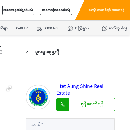
အကောင့်ထဲသို့ဝင်မည်
အကောင့်သစ်လုပ်ရန်
ကြော်ငြာတင်ရန် အကောင့်
င်များ
CAREERS
BOOKINGS
ID ဖြင့်ရှာပါ
ဆက်သွယ်ရန်
်
မူလရှာဖွေမှု့သို့
Htet Aung Shine Real
Estate
ဖုန်းဆက်ရန်