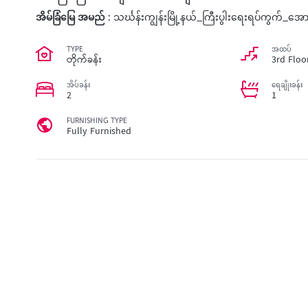
အိမ်ခြံမြေ အမည် :
သင်္ဃန်းကျွန်းမြို့နယ်_ကြီးပွါးရေးရပ်ကွက်
TYPE
အထပ်
တိုက်ခန်း
3rd Floo
အိပ်ခန်း
ရေချိုးခန်း
2
1
FURNISHING TYPE
Fully Furnished