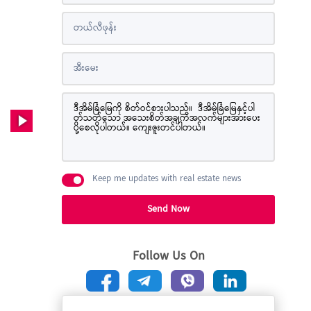
Keep me updates with real estate news
Send Now
Follow Us On