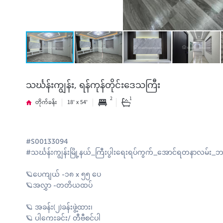
သင်္ဃန်းကျွန်း, ရန်ကုန်တိုင်းဒေသကြီး
2
1
တိုက်ခန်း
18' x 54'
#S00133094
#သင်္ဃန်းကျွန်းမြို့နယ်_ကြီးပွါးရေးရပ်ကွက်_အောင်ရတနာလမ်း_
🪐ပေကျယ် -၁၈ x ၅၅ ပေ
🪐အလွှာ -တတိယထပ်
🪐 အခန်း(၂)ခန်းဖွဲ့ထား၊
🪐 ပါကေးခင်း/ တီဗီစင်ပါ