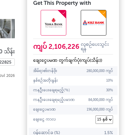
Get This Property with
လစဉ်ပေးသွင်း
2,106,226
ကျပ်
ရန်
0 သိန်း
ချေးငွေပမဏ တွက်ချက်ပုံ(ကျပ်(သိန်း))
422825
အိမ်ရာ၏တန်ဖိုး
280,000,000 ကျပ်
Jul 2026
နှစ်စဉ်အတိုးနှုန်း
10%
ကနဦးပေးချေရမည့်(%)
30%
ကနဦးပေးချေရမည့်ပမာဏ
84,000,000 ကျပ်
ချေးငွေပမာဏ
196,000,000 ကျပ်
ချေးငွေ ကာလ
ဝန်ဆောင်ခ (%)
1.5%