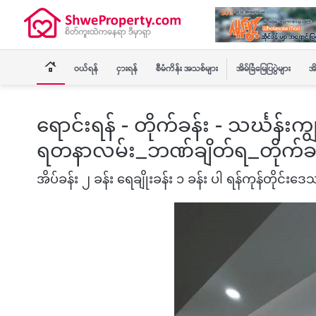
ဝယ်ရန်
ငှားရန်
စီမံကိန်း အသစ်များ
အိမ်ခြံမြေပြပွဲများ
အိ
ရောင်းရန် - တိုက်ခန်း - သင်္ဃန်းက
ရတနာလမ်း_ဘဏ်ချိတ်ရ_တိုက်ခန
အိပ်ခန်း ၂ ခန်း ရေချိုးခန်း ၁ ခန်း ပါ ရန်ကုန်တိုင်းဒေသ