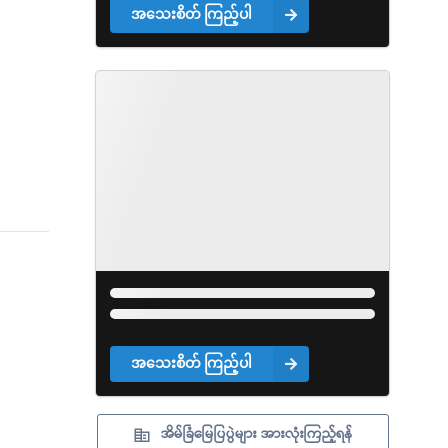
အသေးစိတ် ကြည့်ပါ
အသေးစိတ် ကြည့်ပါ
အိမ်ခြံမြေပြပွဲများ အားလုံးကြည့်ရန်