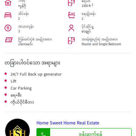
TYPE
ဧရိယာ
2
ကွန်ဒို
1350 ft
အိပ်ခန်း
ရေချိုးခန်း
2
2
အဲယားကွန်း
ပိုင်ဆိုင်မှု့
3
စာချုပ်
🖽
ကြမ်းခင်းပုံစံ အမျိုးအစား
အခန်းဖွဲ့စည်းပုံ အမျိုးအစား
ပါကေးခင်း
Master and Single Bedroom
တခြားပါဝင်သော အရာများ
24/7 Full Back up generator
Lift
Car Parking
ရေ+မီး
ကိုယ်ပိုင်မီတာ
Home Sweet Home Real Estate
ဖုန်းဆက်ရန်