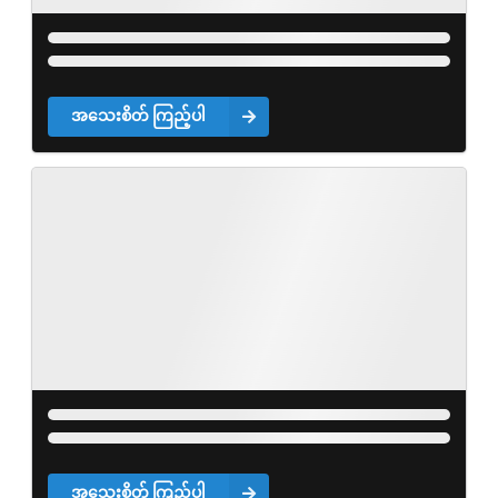
အသေးစိတ် ကြည့်ပါ
အသေးစိတ် ကြည့်ပါ