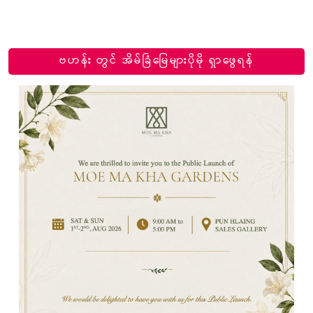
ဗဟန်း တွင် အိမ်ခြံမြေများပိုမို ရှာဖွေရန်