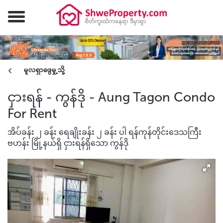
မူလရှာဖွေမှု့သို့
ငှားရန် - ကွန်ဒို - Aung Tagon Condo
For Rent
အိပ်ခန်း ၂ ခန်း ရေချိုးခန်း ၂ ခန်း ပါ ရန်ကုန်တိုင်းဒေသကြီး
ဗဟန်း မြို့နယ်ရှိ ငှားရန်ရှိသော ကွန်ဒို