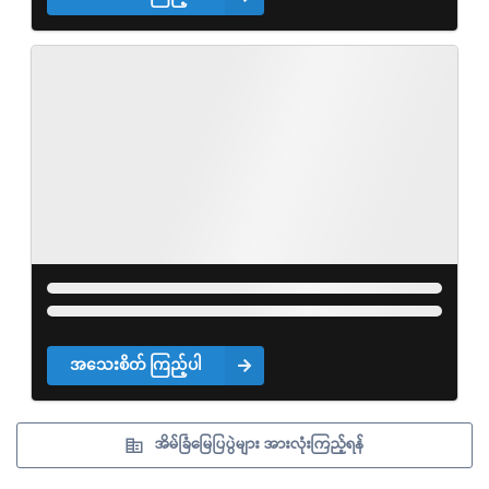
အသေးစိတ် ကြည့်ပါ
အိမ်ခြံမြေပြပွဲများ အားလုံးကြည့်ရန်