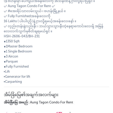
🥰 ဗဟန်းမှာ ​ပေကျယ်အခန်း​လေးကို 16သိန်းထဲနဲ့ ငှားလို့ရပါပြီရှင် ။
✅️ Aung Tagon Condo For Rent ✅️
✅️ #အေးရိပ်သာလမ်းသွယ် ၊ ဗဟန်းမြို့နယ် ။
✅️ Fully Furnishedအခန်း​လေးကို
16 Lakhs ( ပါးပါးညှိ )နဲ့ ငှားလို့ရမယ့်အခန်း​လေး​နော် ။
✅️ လှည်းတန်းနဲ့လည်းနီး ၊ ဘယ်သွားသွားနီးတဲ့​နေရာ​ကောင်း​လေးမို့ အမြန်​
လေးလက်သွက်မှစိတ်ချရမယ်ရှင် ။
HSH-2606-043/BH-231
●1350 Sqft
●1Master Bedroom
●1 Single Bedroom
●3 Aircon
●Parquet
●Fully Furnished
▪️Lift
▪️Generator for lift
▪️Carparking
အိမ်ခြံမြေ၏အချက်အလက်များ
အိမ်ခြံမြေ အမည် :
Aung Tagon Condo For Rent