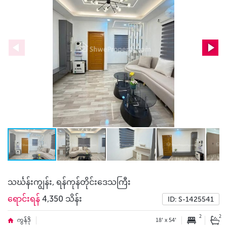
သင်္ဃန်းကျွန်း, ရန်ကုန်တိုင်းဒေသကြီး
ရောင်းရန်
4,350 သိန်း
ID: S-1425541
2
2
ကွန်ဒို
18' x 54'