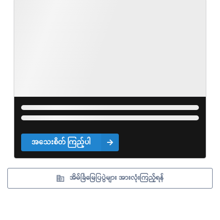
အသေးစိတ် ကြည့်ပါ
အိမ်ခြံမြေပြပွဲများ အားလုံးကြည့်ရန်