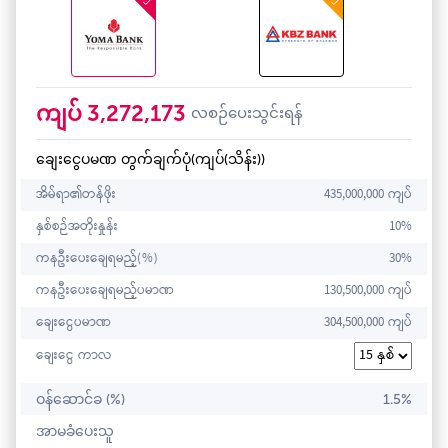
3,272,173
ကျပ်
လစဉ်ပေးသွင်းရန်
ချေးငွေပမဏ တွက်ချက်ပုံ(ကျပ်(သိန်း))
အိမ်ရာ၏တန်ဖိုး
435,000,000 ကျပ်
နှစ်စဉ်အတိုးနှုန်း
10%
ကနဦးပေးချေရမည့်(%)
30%
ကနဦးပေးချေရမည့်ပမာဏ
130,500,000 ကျပ်
ချေးငွေပမာဏ
304,500,000 ကျပ်
ချေးငွေ ကာလ
ဝန်ဆောင်ခ (%)
1.5%
အာမခံပေးသူ