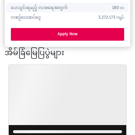
ပေးသွင်းရမည့် လအရေအတွက်
180 လ
လစဉ်ပေးဆပ်ငွေ
3,272,173 ကျပ်
Apply Now
အိမ်ခြံမြေပြပွဲများ