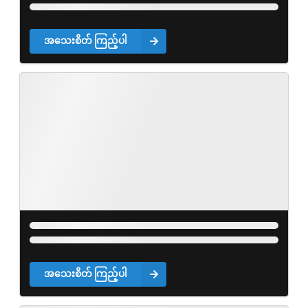
အသေးစိတ် ကြည့်ပါ
အသေးစိတ် ကြည့်ပါ