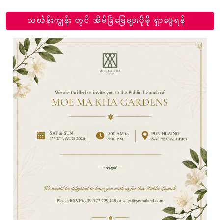
သင်္ဃန်းကျွန်း တွင် အိမ်ခြံမြေများပိုမို ရှာဖွေရန်