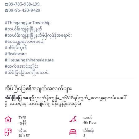
☎️09-783-958-199 ,
☎️09-95-420-9429
#ThingangyunTownship
#သင်္ဃန်းကျွန်းမြို့နယ်
#သင်္ဃန်းကျွန်းမြို့နယ်မီနီကွန်ဒိုအရောင်း
#ဝေသန္တာရာလမ်းမပေါ်
#၁၆ရပ်ကွက်
#Realestate
#Htetaungshinerealestate
#ထက်အောင်သျှိုင်း
#အိမ်ခြံမြေအကျိုးဆောင်
အိမ်ခြံမြေ၏အချက်အလက်များ
အိမ်ခြံမြေ အမည် :
သင်္ဃန်းကျွန်း_၁၆VIPရပ်ကွက်_ဝေသန္တရာလမ်းမပေါ်
ရှိ_အသင့်နေ_ဘဏ်ချိတ်ရ_မီနီကွန်ဒိုအရောင်း
TYPE
အထပ်
ကွန်ဒို
6th Floor
ဧရိယာ
အိပ်ခန်း
18' x 54'
2