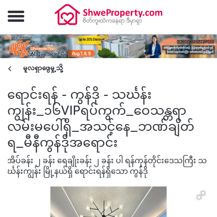
မူလရှာဖွေမှု့သို့
ရောင်းရန် - ကွန်ဒို - သင်္ဃန်း
ကျွန်း_၁၆VIPရပ်ကွက်_ဝေသန္တရာ
လမ်းမပေါ်ရှိ_အသင့်နေ_ဘဏ်ချိတ်
ရ_မီနီကွန်ဒိုအရောင်း
အိပ်ခန်း ၂ ခန်း ရေချိုးခန်း ၂ ခန်း ပါ ရန်ကုန်တိုင်းဒေသကြီး သ
င်္ဃန်းကျွန်း မြို့နယ်ရှိ ရောင်းရန်ရှိသော ကွန်ဒို