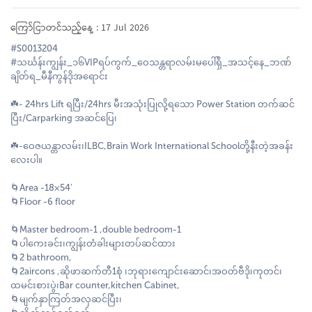
ကြော်ငြာတင်သည့်နေ့ : 17 Jul 2026
#S0013204
#‌သင်္ဃန်းကျွန်း_၁၆VIPရပ်ကွက်_ဝေသန္တရာလမ်းမပေါ်ရှိ_အသင့်နေ_ဘဏ်
ချိတ်ရ_မီနီကွန်ဒိုအရောင်း
☘️- 24hrs Lift ရပြီး/24hrs မီးအသုံးပြုလို့ရသော Power Station တက်ဆင်
ပြီး/Carparking အဆင်ပြေ၊
☘️-ဝေဇယန္တာလမ်း၊ILBC,Brain Work International Schoolတို့နီးတဲ့အခန်း
လေးပါ။
🌀Area -18×54'
🌀Floor -6 floor
🌀Master bedroom-1 ,double bedroom-1
🌀ပါကေးခင်း၊ကျွန်းတံခါးများတပ်ဆင်ထား
🌀2 bathroom,
🌀2aircons ,ဆိုဖာဆက်တီ1စုံ ၊ဘုရားကျောင်းဆောင်၊အဝတ်ဗီဒို၊ကုတင်၊
ထမင်းစားပွဲ၊Bar counter,kitchen Cabinet,
🌀မျက်နှာကြတ်အလှဆင်ပြီး၊