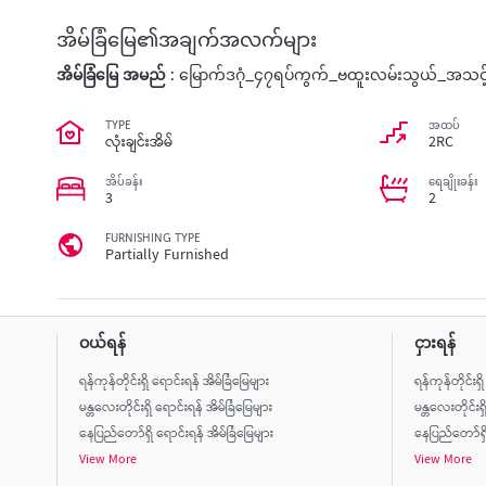
အိမ်ခြံမြေ၏အချက်အလက်များ
အိမ်ခြံမြေ အမည် :
မြောက်ဒဂုံ_၄၇ရပ်ကွက်_ဗထူးလမ်းသွယ်_အသင့်
TYPE
အထပ်
လုံးချင်းအိမ်
2RC
အိပ်ခန်း
ရေချိုးခန်း
3
2
FURNISHING TYPE
Partially Furnished
ဝယ်ရန်
ငှားရန်
ရန်ကုန်တိုင်းရှိ ရောင်းရန် အိမ်ခြံမြေများ
ရန်ကုန်တိုင်းရှ
မန္တလေးတိုင်းရှိ ရောင်းရန် အိမ်ခြံမြေများ
မန္တလေးတိုင်းရှ
နေပြည်တော်ရှိ ရောင်းရန် အိမ်ခြံမြေများ
နေပြည်တော်ရှိ 
View More
View More