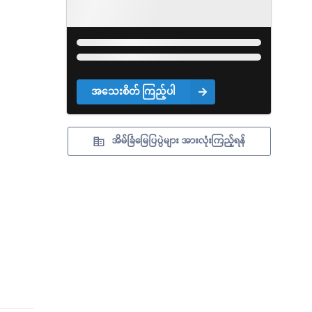
အသေးစိတ် ကြည့်ပါ
အိမ်ခြံမြေပြပွဲများ အားလုံးကြည့်ရန်