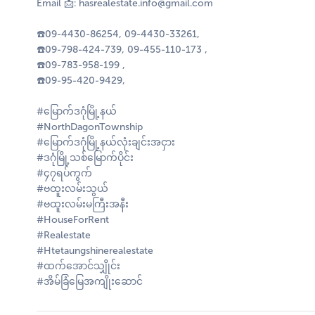
Email 📩: hasrealestate.info@gmail.com
☎️09-4430-86254, 09-4430-33261,
☎️09-798-424-739, 09-455-110-173 ,
☎️09-783-958-199 ,
☎️09-95-420-9429,
#မြောက်ဒဂုံမြို့နယ်
#NorthDagonTownship
#မြောက်ဒဂုံမြို့နယ်လုံးချင်းအငှား
#ဒဂုံမြို့သစ်မြောက်ပိုင်း
#၄၇ရပ်ကွက်
#ဗထူးလမ်းသွယ်
#ဗထူးလမ်းမကြီးအနီး
#HouseForRent
#Realestate
#Htetaungshinerealestate
#ထက်အောင်သျှိုင်း
#အိမ်ခြံမြေအကျိုးဆောင်