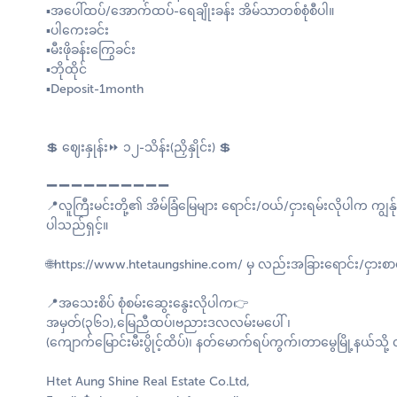
▪️အပေါ်ထပ်/အောက်ထပ်-ရေချိုးခန်း အိမ်သာတစ်စုံစီပါ။
▪️ပါကေးခင်း
▪️မီးဖိုခန်းကြွေခင်း
▪️ဘိုထိုင်
▪️Deposit-1month
💲 ဈေးနှုန်း⏩ ၁၂-သိန်း(ညှိနှိုင်း) 💲
➖➖➖➖➖➖➖➖➖➖
📍လူကြီးမင်းတို့၏ အိမ်ခြံမြေများ ရောင်း/ဝယ်/ငှားရမ်းလိုပါက ကျွန်
ပါသည်ရှင့်။
🌐https://www.htetaungshine.com/ မှ လည်းအခြားရောင်း/ငှားစာရင်း
📍အသေးစိပ် စုံစမ်းဆွေးနွေးလိုပါက👉
အမှတ်(၃၆၁),မြေညီထပ်၊ဗညားဒလလမ်းမပေါ် ၊
(ကျောက်မြောင်းမီးပွိုင့်ထိပ်)၊ နတ်မောက်ရပ်ကွက်၊တာမွေမြို့နယ်သို့
Htet Aung Shine Real Estate Co.Ltd,