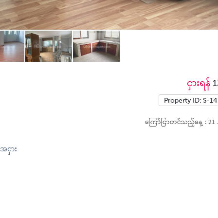
ငှားရန်
1
Property ID: S-1
ကြော်ငြာတင်သည့်နေ့ : 21 
အငှား