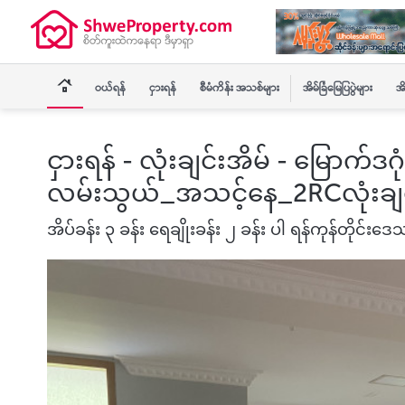
ဝယ်ရန်
ငှားရန်
စီမံကိန်း အသစ်များ
အိမ်ခြံမြေပြပွဲများ
အိ
ငှားရန် - လုံးချင်းအိမ် - မြောက်
လမ်းသွယ်_အသင့်နေ_2RCလုံးချင
အိပ်ခန်း ၃ ခန်း ရေချိုးခန်း ၂ ခန်း ပါ ရန်ကုန်တိုင်းဒေသက