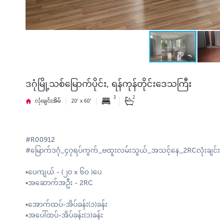
ဒဂုံမြို့သစ်မြောက်ပိုင်း, ရန်ကုန်တိုင်းဒေသကြီး
3
2
လုံးချင်းအိမ်
20' x 60'
#R00912
#မြောက်ဒဂုံ_၄၇ရပ်ကွက်_ဗထူးလမ်းသွယ်_အသင့်နေ_2RCလုံးချင်း
▪️ပေကျယ် - (၂၀ x ၆၀ )ပေ
▪️အဆောက်အဦး - 2RC
▪️အောက်ထပ်-အိပ်ခန်း(၁)ခန်း
▪️အပေါ်ထပ်-အိပ်ခန်း(၁)ခန်း