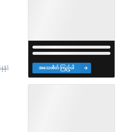
အသေးစိတ် ကြည့်ပါ
ံနိုင်