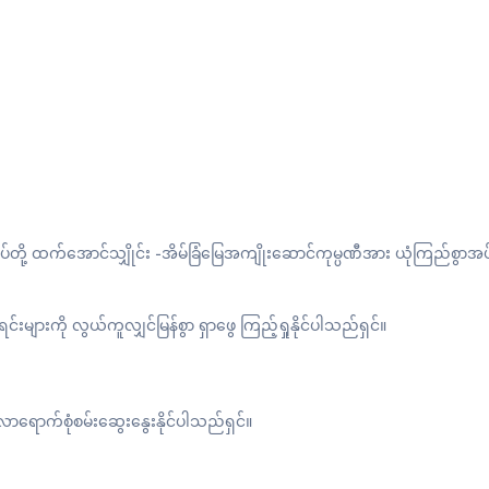
ုပ်တို့ ထက်အောင်သျှိုင်း -အိမ်ခြံမြေအကျိုးဆောင်ကုမ္ပဏီအား ယုံကြည်စွာအပ်နှ
များကို လွယ်ကူလျှင်မြန်စွာ ရှာဖွေ ကြည့်ရှုနိုင်ပါသည်ရှင်။
 လာရောက်စုံစမ်းဆွေးနွေးနိုင်ပါသည်ရှင်။