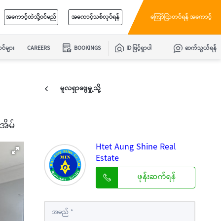
အကောင့်ထဲသို့ဝင်မည်
အကောင့်သစ်လုပ်ရန်
ကြော်ငြာတင်ရန် အကောင့်
င်များ
CAREERS
BOOKINGS
ID ဖြင့်ရှာပါ
ဆက်သွယ်ရန်
မူလရှာဖွေမှု့သို့
းအိမ်
Htet Aung Shine Real
Estate
ဖုန်းဆက်ရန်