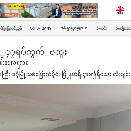
အိမ် ရှာဖွေသူများ
မ်ခြံမြေလမ်းညွှန်
ART OF LIVING
သတင်း
အကျိုးဆော
ဒဂုံ_၄၇ရပ်ကွက်_ဗထူး
်းအငှား
ြီး ဒဂုံမြို့သစ်မြောက်ပိုင်း မြို့နယ်ရှိ ငှားရန်ရှိသော လုံးချင်