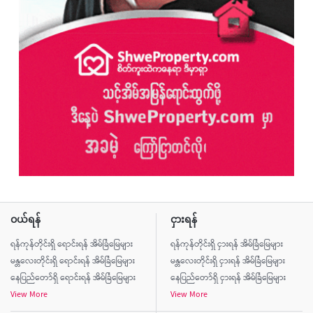
ဝယ်ရန်
ငှားရန်
ရန်ကုန်တိုင်းရှိ ရောင်းရန် အိမ်ခြံမြေများ
ရန်ကုန်တိုင်းရှိ ငှားရန် အိမ်ခြံမြေများ
မန္တလေးတိုင်းရှိ ရောင်းရန် အိမ်ခြံမြေများ
မန္တလေးတိုင်းရှိ ငှားရန် အိမ်ခြံမြေများ
နေပြည်တော်ရှိ ရောင်းရန် အိမ်ခြံမြေများ
နေပြည်တော်ရှိ ငှားရန် အိမ်ခြံမြေများ
View More
View More