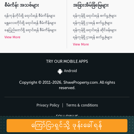
စီမံကိန်း အသစ်များ
အခြားအိမ်ခြံမြေများ
ရန်ကုန်တိုင်းရှိ ရောင်းရန် စီမံကိန်းများ
ရန်ကုန်ရှိ ရောင်းရန် စက်မှု့ဇုံများ
မန္တလေးတိုင်းရှိ ရောင်းရန် စီမံကိန်းများ
ရန်ကုန်ရှိ ငှားရန် စက်မှု့ဇုံများ
နေပြည်တော်ရှိ ရောင်းရန် စီမံကိန်းများ
ရန်ကုန်ရှိ ရောင်းရန် ဆိုင်ခန်းများ
View More
ရန်ကုန်ရှိ ငှားရန် စက်မှု့ဇုံများ
View More
TRY OUR MOBILE APPS
Android
Copyright © 2011-2026, ShweProperty.com. All rights
reserved.
Privacy Policy
|
Terms & conditions
FOLLOW US
ကြော်ငြာရှင်သို့ ဖုန်းခေါ်ရန်