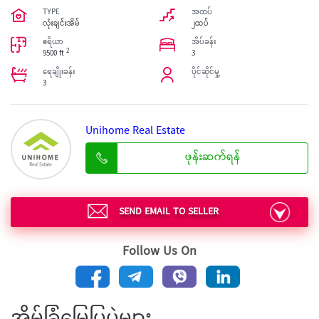
TYPE
အထပ်
လုံးချင်းအိမ်
၂ထပ်
ဧရိယာ
အိပ်ခန်း
2
9500 ft
3
ရေချိုးခန်း
ပိုင်ဆိုင်မှု့
3
Unihome Real Estate
ဖုန်းဆက်ရန်
SEND EMAIL TO SELLER
Follow Us On
အိမ်ခြံမြေပြပွဲများ