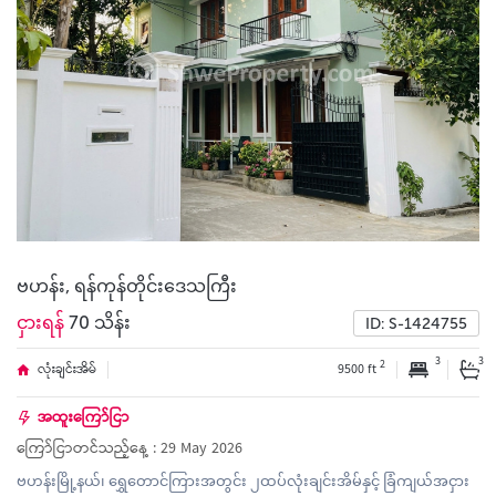
ဗဟန်း, ရန်ကုန်တိုင်းဒေသကြီး
ငှားရန်
70 သိန်း
ID: S-1424755
3
3
2
လုံးချင်းအိမ်
9500 ft
အထူးကြော်ငြာ
ကြော်ငြာတင်သည့်နေ့ : 29 May 2026
ဗဟန်းမြို့နယ်၊ ရွှေတောင်ကြားအတွင်း ၂ထပ်လုံးချင်းအိမ်နှင့် ခြံကျယ်အငှား