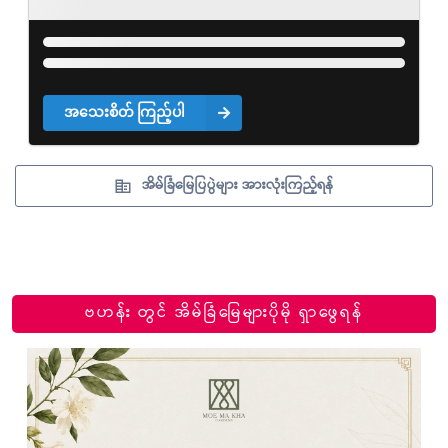
အသေးစိတ် ကြည့်ပါ
အိမ်ခြံမြေပြပွဲများ အားလုံးကြည့်ရန်
ဗဟန်း တွင် အိမ်ခြံမြေများပိုမို ရှာဖွေရန်