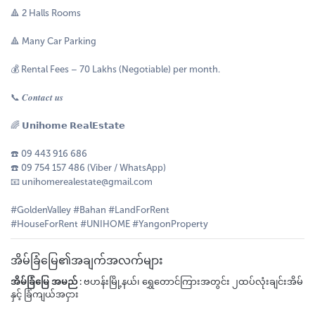
🔺 2 Halls Rooms
🔺 Many Car Parking
💰 Rental Fees – 70 Lakhs (Negotiable) per month.
📞 𝑪𝒐𝒏𝒕𝒂𝒄𝒕 𝒖𝒔
🌈 𝗨𝗻𝗶𝗵𝗼𝗺𝗲 𝗥𝗲𝗮𝗹𝗘𝘀𝘁𝗮𝘁𝗲
☎️ 09 443 916 686
☎️ 09 754 157 486 (Viber / WhatsApp)
📧 unihomerealestate@gmail.com
#GoldenValley #Bahan #LandForRent
#HouseForRent #UNIHOME #YangonProperty
အိမ်ခြံမြေ၏အချက်အလက်များ
အိမ်ခြံမြေ အမည် :
ဗဟန်းမြို့နယ်၊ ရွှေတောင်ကြားအတွင်း ၂ထပ်လုံးချင်းအိမ်
နှင့် ခြံကျယ်အငှား