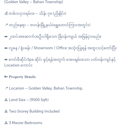
[Golden Valley – Bahan Township]
💰 တစ်လငှားရမ်းခ – သိန်း ၇၀ (ညှိနှိုင်း)
📍 တည်နေရာ – ဗဟန်းမြို့နယ်(ရွှေတောင်ကြားအတွင်း)
➡️ ၂ထပ်အဆောက်အဦးပါရှိသော ခြံဝန်းကျယ် အမြန်ငှားမည်။
➡️ လူနေ / ရုံးခန်း / Showroom / Office အသုံးပြုရန် အထူးသင့်တော်ပြီး
➡️ ကော်ဖီဆိုင်၊Spa ဆိုင်၊ ဖွင့်ရန်အတွက် အေးချမ်းသော ပတ်ဝန်းကျင်နှင့်
Location ကောင်း
🔑 𝐏𝐫𝐨𝐩𝐞𝐫𝐭𝐲 𝐃𝐞𝐭𝐚𝐢𝐥𝐬
📍 Location – Golden Valley, Bahan Township.
🔺 Land Size – (9500 Sqft)
🔺 Two Storey Building Included
🔺 3 Master Bedrooms