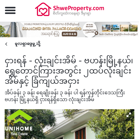
မူလရှာဖွေမှု့သို့
ငှားရန် - လုံးချင်းအိမ် - ဗဟန်းမြို့နယ်၊
ရွှေတောင်ကြားအတွင်း ၂ထပ်လုံးချင်း
အိမ်နှင့် ခြံကျယ်အငှား
အိပ်ခန်း ၃ ခန်း ရေချိုးခန်း ၃ ခန်း ပါ ရန်ကုန်တိုင်းဒေသကြီး
ဗဟန်း မြို့နယ်ရှိ ငှားရန်ရှိသော လုံးချင်းအိမ်