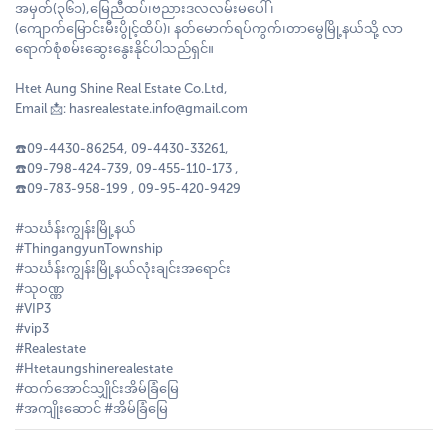
အမှတ်(၃၆၁),မြေညီထပ်၊ဗညားဒလလမ်းမပေါ် ၊
(ကျောက်မြောင်းမီးပွိုင့်ထိပ်)၊ နတ်မောက်ရပ်ကွက်၊တာမွေမြို့နယ်သို့ လာ
ရောက်စုံစမ်းဆွေးနွေးနိုင်ပါသည်ရှင်။
Htet Aung Shine Real Estate Co.Ltd,
Email 📩: hasrealestate.info@gmail.com
☎️09-4430-86254, 09-4430-33261,
☎️09-798-424-739, 09-455-110-173 ,
☎️09-783-958-199 , 09-95-420-9429
#သင်္ဃန်းကျွန်းမြို့နယ်
#ThingangyunTownship
#သင်္ဃန်းကျွန်းမြို့နယ်လုံးချင်းအရောင်း
#သုဝဏ္ဏ
#VIP3
#vip3
#Realestate
#Htetaungshinerealestate
#ထက်အောင်သျှိုင်းအိမ်ခြံမြေ
#အကျိုးဆောင် #အိမ်ခြံမြေ