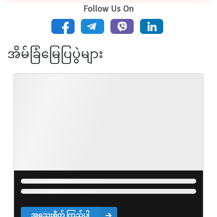
Follow Us On
အိမ်ခြံမြေပြပွဲများ
အသေးစိတ် ကြည့်ပါ