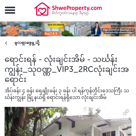
မူလရှာဖွေမှု့သို့
ရောင်းရန် - လုံးချင်းအိမ် - သင်္ဃန်း
ကျွန်း_သုဝဏ္ဏ_VIP3_2RCလုံးချင်းအ
ရောင်း
အိပ်ခန်း ၄ ခန်း ရေချိုးခန်း ၃ ခန်း ပါ ရန်ကုန်တိုင်းဒေသကြီး သ
င်္ဃန်းကျွန်း မြို့နယ်ရှိ ရောင်းရန်ရှိသော လုံးချင်းအိမ်