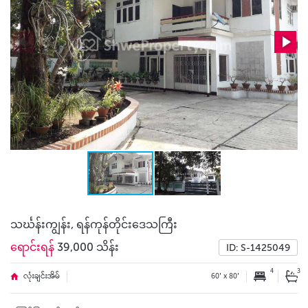
သင်္ဃန်းကျွန်း, ရန်ကုန်တိုင်းဒေသကြီး
ရောင်းရန်
39,000 သိန်း
ID: S-1425049
4
3
လုံးချင်းအိမ်
60' x 80'