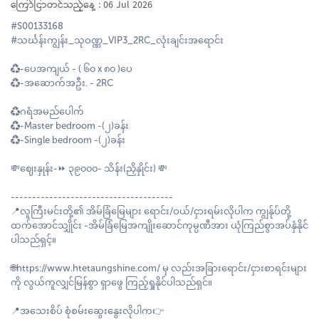
ကြော်ငြာတင်သည့်နေ့ : 06 Jul 2026
#S00133168
#သင်္ဃန်းကျွန်း_သုဝဏ္ဏ_VIP3_2RC_လုံးချင်းအရောင်း
♻️-ပေအကျယ် - ( ၆၀ x ၈၀ )ပေ
♻️-အဆောက်အဦး. - 2RC
♻️ဂရံအမည်ပေါက်
♻️-Master bedroom -(၂)ခန်း
♻️-Single bedroom -(၂)ခန်း
💸ဈေးနှုန်း-⏩ ၃၉၀၀၀- သိန်း(ညှိနှိုင်း) 💸
--------------------------------------
📍လူကြီးမင်းတို့၏ အိမ်ခြံမြေများ ရောင်း/ဝယ်/ငှားရမ်းလိုပါက ကျွန်ုပ်တို့
ထက်အောင်သျှိုင်း -အိမ်ခြံမြေအကျိုးဆောင်ကုမ္ပဏီအား ယုံကြည်စွာအပ်နှံနိုင်
ပါသည်ရှင့်။
🌐https://www.htetaungshine.com/ မှ လည်းအခြားရောင်း/ငှားစာရင်းများ
ကို လွယ်ကူလျှင်မြန်စွာ ရှာဖွေ ကြည့်ရှုနိုင်ပါသည်ရှင်။
📍အသေးစိပ် စုံစမ်းဆွေးနွေးလိုပါက👉