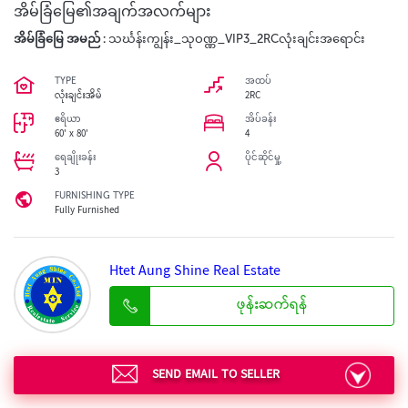
အိမ်ခြံမြေ၏အချက်အလက်များ
အိမ်ခြံမြေ အမည် :
သင်္ဃန်းကျွန်း_သုဝဏ္ဏ_VIP3_2RCလုံးချင်းအရောင်း
TYPE
အထပ်
လုံးချင်းအိမ်
2RC
ဧရိယာ
အိပ်ခန်း
60' x 80'
4
ရေချိုးခန်း
ပိုင်ဆိုင်မှု့
3
FURNISHING TYPE
Fully Furnished
Htet Aung Shine Real Estate
ဖုန်းဆက်ရန်
SEND EMAIL TO SELLER