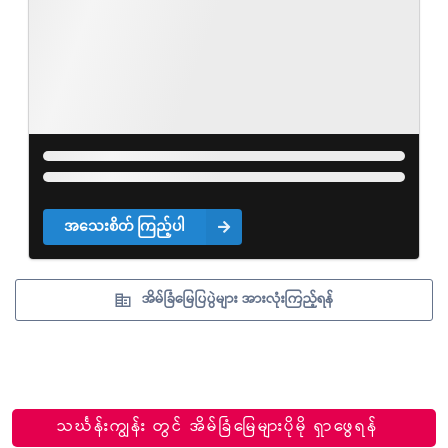
အသေးစိတ် ကြည့်ပါ
အိမ်ခြံမြေပြပွဲများ အားလုံးကြည့်ရန်
သင်္ဃန်းကျွန်း တွင် အိမ်ခြံမြေများပိုမို ရှာဖွေရန်