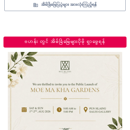
အိမ်ခြံမြေပြပွဲများ အားလုံးကြည့်ရန်
ဗဟန်း တွင် အိမ်ခြံမြေများပိုမို ရှာဖွေရန်