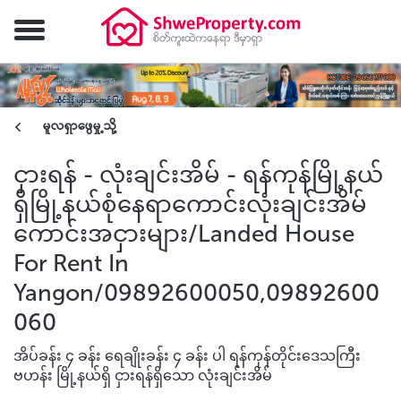
မူလရှာဖွေမှု့သို့
ငှားရန် - လုံးချင်းအိမ် - ရန်ကုန်မြို့နယ်
ရှိမြို့နယ်စုံနေရာကောင်းလုံးချင်းအိမ်
ကောင်းအငှားများ/Landed House
For Rent In
Yangon/09892600050,09892600
060
အိပ်ခန်း ၄ ခန်း ရေချိုးခန်း ၄ ခန်း ပါ ရန်ကုန်တိုင်းဒေသကြီး
ဗဟန်း မြို့နယ်ရှိ ငှားရန်ရှိသော လုံးချင်းအိမ်