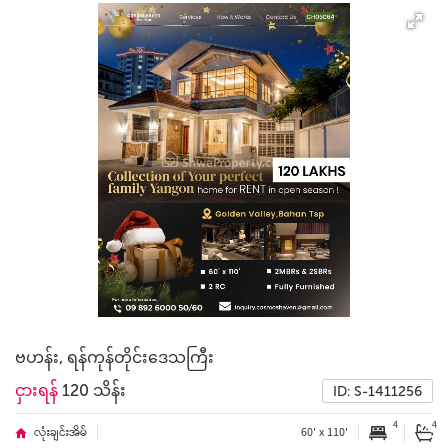
ဗဟန်း, ရန်ကုန်တိုင်းဒေသကြီး
ငှားရန်
120 သိန်း
ID: S-1411256
4
4
လုံးချင်းအိမ်
60' x 110'