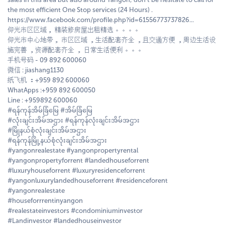
the most efficient One Stop services (24 Hours) .
https://www.facebook.com/profile.php?id=61556773737826...
仰光市区区域， 精装修房屋出租精选 。。。。
仰光市中心地带， 市区区域 ，生活配套齐全 ，且交通方便 ，周边生活设
施完善 ，资源配套齐全 ， 日常生活便利 。。。
手机号码 - 09 892 600060
微信 : jiashang1130
纸飞机 ：+959 892 600060
WhatApps :+959 892 600050
Line : +959892 600060
#ရန်ကုန်အိမ်ခြံမြေ #အိမ်ခြံမြေ
#လုံးချင်းအိမ်အဌား #ရန်ကုန်လုံးချင်းအိမ်အဌား
#မြိုနယ်စုံလုံးချင်းအိမ်အဌား
#ရန်ကုန်မြို့နယ်စုံလုံးချင်းအိမ်အဌား
#yangonrealestate #yangonpropertyrental
#yangonpropertyforrent #landedhouseforrent
#luxuryhouseforrent #luxuryresidenceforrent
#yangonluxurylandedhouseforrent #residenceforent
#yangonrealestate
#houseforrrentinyangon
#realestateinvestors #condominiuminvestor
#Landinvestor #landedhouseinvestor