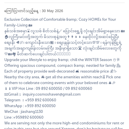
ကြော်ငြာတင်သည့်နေ့ : 30 May 2026
Exclusive Collection of Comfortable &amp; Cozy HOMEs for Your
Family-Living 🏡
နှစ်သစ်အစမှာ⌛️ လူသစ် စိတ်သစ်နဲ့🪄 ပြောင်းရွှေ့ဖို့ လုံးချင်းအိမ်ရှာနေသော 🏡
🏠လူကြီးမင်းတို့အတွက် မိသားစုနဲ့အတူ👨‍👩‍👧‍👧 နေထိုင်လို့အဆင်ပြေပြီး
စျေးနီး 🥩🍖၊ ကျောင်းနီးသော🏪 ၊ စျေးနှုန်းသင့်တင့်သော💯💯 ၊ ရန်ကုန်မြို့ရဲ့
အချက်အချာကျမိန်းလမ်းမကြီး အနီးမှာရှိသော🛣 လုံးချင်းအိမ်လေးတွေကို
💛🏡🏘 မိတ်ဆက်ပေးချင်ပါတယ်🤵🏻‍♂️🤵🏻‍♀️
Upgrade your lifestyle to enjoy &amp; chill the WINTER Season ☃️🥂
Offering spacious compound, compact &amp; nestled for family 💁
Each of property provide well-decorated 🛋️ reasonable price 💰✨
Nearby the city area, 🚘 get all the amenities within reach⏳ Pick one
of them to celebrate coming events with your beloved ones 🎄🎉
📱📱VIP Hot Line : 09 892 600050 / 09 892 600060
📧Gmail； inquiry.cosmoshaven@gmail.com
Telegram ：+959 892 600060
WhatsApp : +959 892 600050
WeChat : jiashang1130
Line :+959892 600060
We are serving not only the more high-end condominiums for rent or
sales in this area but also around Yangon, don’t be hesitate to call for