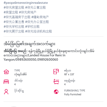
#peopelinterestinginrealestate
#仰光房屋出租 #仰光公寓出租
#房屋出租 #仰光房地产
#仰光高端房子出租 #缅甸房地产
#仰光公寓出售 #仰光办公室出租
#仰光学校出租 #学校出租
#仰光展厅出租 #仰光培训机构出租
အိမ်ခြံမြေ၏အချက်အလက်များ
အိမ်ခြံမြေ အမည် :
ရန်ကုန်မြို့နယ်ရှိမြို့နယ်စုံနေရာကောင်းလုံးချင်းအိမ်
ကောင်းအငှားများ/Landed House For Rent In
Yangon/09892600050,09892600060
TYPE
ဧရိယာ
လုံးချင်းအိမ်
60' x 110'
အိပ်ခန်း
ရေချိုးခန်း
4
4
ပိုင်ဆိုင်မှု့
FURNISHING TYPE
Fully Furnished