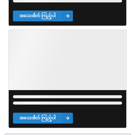
အသေးစိတ် ကြည့်ပါ
အသေးစိတ် ကြည့်ပါ