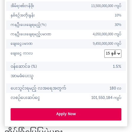
အိမ်ရာ၏တန်ဖိုး
13,500,000,000 ကျပ်
နှစ်စဉ်အတိုးနှုန်း
10%
ကနဦးပေးချေရမည့်(%)
30%
ကနဦးပေးချေရမည့်ပမာဏ
4,050,000,000 ကျပ်
ချေးငွေပမာဏ
9,450,000,000 ကျပ်
ချေးငွေ ကာလ
ဝန်ဆောင်ခ (%)
1.5%
အာမခံပေးသူ
ပေးသွင်းရမည့် လအရေအတွက်
180 လ
လစဉ်ပေးဆပ်ငွေ
101,550,184 ကျပ်
Apply Now