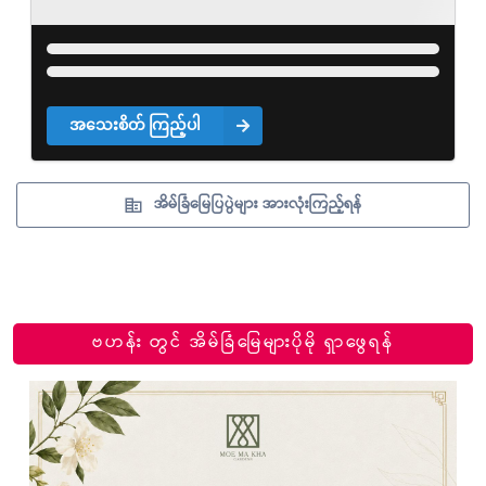
အသေးစိတ် ကြည့်ပါ
အိမ်ခြံမြေပြပွဲများ အားလုံးကြည့်ရန်
ဗဟန်း တွင် အိမ်ခြံမြေများပိုမို ရှာဖွေရန်