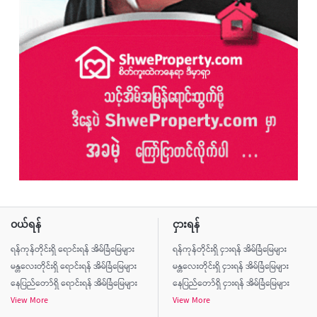
ဝယ်ရန်
ငှားရန်
ရန်ကုန်တိုင်းရှိ ရောင်းရန် အိမ်ခြံမြေများ
ရန်ကုန်တိုင်းရှိ ငှားရန် အိမ်ခြံမြေများ
မန္တလေးတိုင်းရှိ ရောင်းရန် အိမ်ခြံမြေများ
မန္တလေးတိုင်းရှိ ငှားရန် အိမ်ခြံမြေများ
နေပြည်တော်ရှိ ရောင်းရန် အိမ်ခြံမြေများ
နေပြည်တော်ရှိ ငှားရန် အိမ်ခြံမြေများ
View More
View More