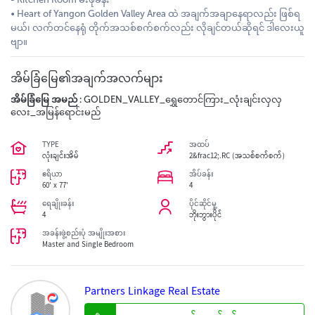
• Heart of Yangon Golden Valley Area ထဲ အချက်အချာနေရာလည်း ဖြစ်ရ
မယ်၊ လက်တင်နေရုံ တိုက်အသစ်စက်စက်လည်း လိုချင်တယ်ဆိုရင် ဒါလေးယူ
ဗျာ။
အိမ်ခြံမြေ၏အချက်အလက်များ
အိမ်ခြံမြေ အမည် :
GOLDEN_VALLEY_ရွှေတောင်ကြား_လုံးချင်းလှလှ
လေး_အမြန်ရောင်းမည်
TYPE
အထပ်
လုံးချင်းအိမ်
2&frac12;.RC (အသစ်စက်စက်)
ဧရိယာ
အိပ်ခန်း
60' x 77'
4
ရေချိုးခန်း
ပိုင်ဆိုင်မှု့
4
ဘိုးဘွားပိုင်
အခန်းဖွဲ့စည်းပုံ အမျိုးအစား
Master and Single Bedroom
Partners Linkage Real Estate