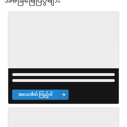
အိမ်ခြံမြေပြပွဲများ
အသေးစိတ် ကြည့်ပါ