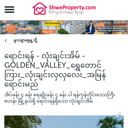
မူလရှာဖွေမှု့သို့
ရောင်းရန် - လုံးချင်းအိမ် -
GOLDEN_VALLEY_ရွှေတောင်
ကြား_လုံးချင်းလှလှလေး_အမြန်
ရောင်းမည်
အိပ်ခန်း ၄ ခန်း ရေချိုးခန်း ၄ ခန်း ပါ ရန်ကုန်တိုင်းဒေသကြီး
ဗဟန်း မြို့နယ်ရှိ ရောင်းရန်ရှိသော လုံးချင်းအိမ်