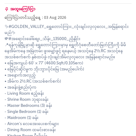
အထူးကြော်ငြာ
ကြော်ငြာတင်သည့်နေ့ : 03 Aug 2026
✨#GOLDEN_VALLEY_ရွှေတောင်ကြား_လုံးချင်းလှလှလေး_အမြန်ရောင်း
မည်✨
💸#အရောင်းခေါ်စျေး_သိန်း_135000_ညှိနှိုင်း
📍ရန်ကုန်မြို့မှာဆို ရွှေတောင်ကြားမှာမှ ရွှေတိဂုံစေတီတော်မြတ်ကြီးကို မိမိ
နေအိမ်ကနေ အမြဲတမ်း ဖူးမျှော်ခွင့် ရနေမယ့် အသင့်နေ 2½.RC အသင့်နေ
အသစ်စက်စက် နှစ်ထပ်ခွဲ လုံးချင်အိမ်လှလှလေး အမြန်ရောင်းမည်။
• မြေအကျယ် 60' × 77' (4600.Sqft/0.105ဧက)
• မြေပိုင်ဆိုင်မှုက ဘိုးဘွားပိုင်မြေ (အမည်ပေါက်)
• အနောက်အလှည့်
• အိမ်က 2½.RC (အသစ်စက်စက်)
• အခန်းဖွဲ့စည်းပုံက
- Living Room ဧည့်ခန်း
- Shrine Room ဘုရားခန်း
- Master Bedrooms (3) ခန်း
- Single Bedroom (1) ခန်း
- Maidroom (1) ခန်း
- Aircon’s လေအေးပေးစက်များ
- Dining Room ထမင်းစားခန်း
- Kitchen Room မီးဖိုခန်း