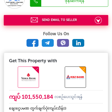
ဖုန်းဆက်ရန်
SEND EMAIL TO SELLER
Follow Us On
Get This Property with
101,550,184
ကျပ်
လစဉ်ပေးသွင်းရန်
ချေးငွေပမဏ တွက်ချက်ပုံ(ကျပ်(သိန်း))