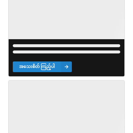
အသေးစိတ် ကြည့်ပါ