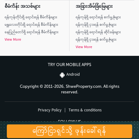
စီမံကိန်း အသစ်များ
အခြားအိမ်ခြံမြေများ
ရန်ကုန်တိုင်းရှိ ရောင်းရန် စီမံကိန်းများ
ရန်ကုန်ရှိ ရောင်းရန် စက်မှု့ဇုံများ
မန္တလေးတိုင်းရှိ ရောင်းရန် စီမံကိန်းများ
ရန်ကုန်ရှိ ငှားရန် စက်မှု့ဇုံများ
နေပြည်တော်ရှိ ရောင်းရန် စီမံကိန်းများ
ရန်ကုန်ရှိ ရောင်းရန် ဆိုင်ခန်းများ
View More
ရန်ကုန်ရှိ ငှားရန် စက်မှု့ဇုံများ
View More
TRY OUR MOBILE APPS
Android
Copyright © 2011-2026, ShweProperty.com. All rights
reserved.
Privacy Policy
|
Terms & conditions
FOLLOW US
ကြော်ငြာရှင်သို့ ဖုန်းခေါ်ရန်