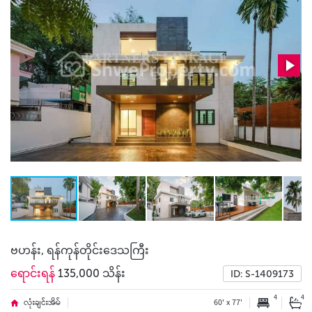
ဗဟန်း, ရန်ကုန်တိုင်းဒေသကြီး
ရောင်းရန်
135,000 သိန်း
ID: S-1409173
4
4
လုံးချင်းအိမ်
60' x 77'