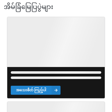
အိမ်ခြံမြေပြပွဲများ
အသေးစိတ် ကြည့်ပါ