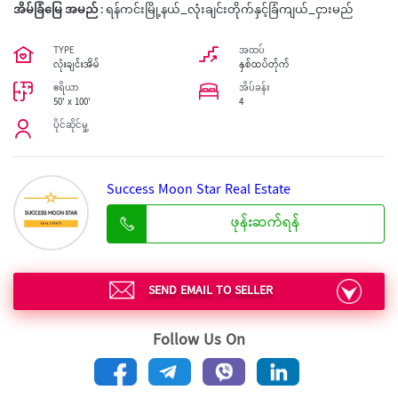
အိမ်ခြံမြေ အမည် :
ရန်ကင်းမြို့နယ်_လုံးချင်းတိုက်နှင့်ခြံကျယ်_ငှားမည်
TYPE
အထပ်
လုံးချင်းအိမ်
နှစ်ထပ်တ်ုက်
ဧရိယာ
အိပ်ခန်း
50' x 100'
4
ပိုင်ဆိုင်မှု့
Success Moon Star Real Estate
ဖုန်းဆက်ရန်
SEND EMAIL TO SELLER
Follow Us On