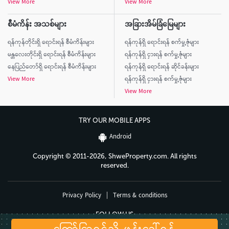
View More
View More
စီမံကိန်း အသစ်များ
အခြားအိမ်ခြံမြေများ
ရန်ကုန်တိုင်းရှိ ရောင်းရန် စီမံကိန်းများ
ရန်ကုန်ရှိ ရောင်းရန် စက်မှု့ဇုံများ
မန္တလေးတိုင်းရှိ ရောင်းရန် စီမံကိန်းများ
ရန်ကုန်ရှိ ငှားရန် စက်မှု့ဇုံများ
နေပြည်တော်ရှိ ရောင်းရန် စီမံကိန်းများ
ရန်ကုန်ရှိ ရောင်းရန် ဆိုင်ခန်းများ
View More
ရန်ကုန်ရှိ ငှားရန် စက်မှု့ဇုံများ
View More
TRY OUR MOBILE APPS
Android
Copyright © 2011-2026, ShweProperty.com. All rights
reserved.
Privacy Policy
|
Terms & conditions
FOLLOW US