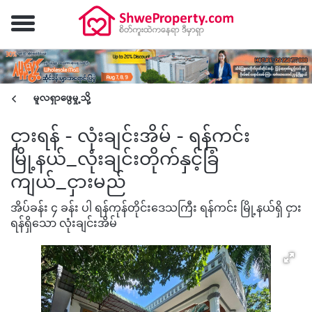
မူလရှာဖွေမှု့သို့
ငှားရန် - လုံးချင်းအိမ် - ရန်ကင်း
မြို့နယ်_လုံးချင်းတိုက်နှင့်ခြံ
ကျယ်_ငှားမည်
အိပ်ခန်း ၄ ခန်း ပါ ရန်ကုန်တိုင်းဒေသကြီး ရန်ကင်း မြို့နယ်ရှိ ငှား
ရန်ရှိသော လုံးချင်းအိမ်