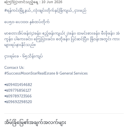
ကြော်ငြာတင်သည့်နေ့ : 10 Jun 2026
#ရန်ကင်းမြို့နယ်_လုံးချင်းတိုက်နှင့်ခြံကျယ်_ငှားမည်
ပေ၅၀-ပေ၁၀၀၊ နှစ်ထပ်တိုက်
မာစတာအိပ်ခန်း(၄)ခန်း၊ ဧည့်ခန်းကျယ်(၂)ခန်း၊ ထမင်းစားခန်း၊ မီးဖိုခန်း၊ အဲ
ကွန်း၊ ပါကေးခင်း၊ ကြွေပြားခင်း၊ စတိုခန်း၊ ပြင်ဆင်ပြီး၊ ခြံဝန်းအတွင်း ကား
များရပ်နားနိုင်သည်။
ငှားရမ်းခ - ၆၅သိန်းကျပ်
Contact Us:
#SuccessMoonStarRealEstate & General Services
📲09401454682
📲09776856127
📲09789723566
📲09692298520
အိမ်ခြံမြေ၏အချက်အလက်များ