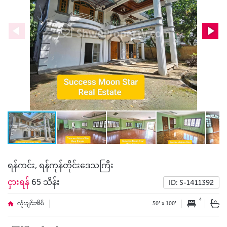
ရန်ကင်း, ရန်ကုန်တိုင်းဒေသကြီး
ငှားရန်
65 သိန်း
ID: S-1411392
4
လုံးချင်းအိမ်
50' x 100'