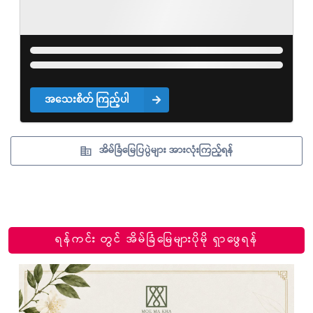
အသေးစိတ် ကြည့်ပါ
အိမ်ခြံမြေပြပွဲများ အားလုံးကြည့်ရန်
ရန်ကင်း တွင် အိမ်ခြံမြေများပိုမို ရှာဖွေရန်