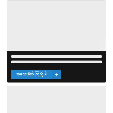
အသေးစိတ် ကြည့်ပါ