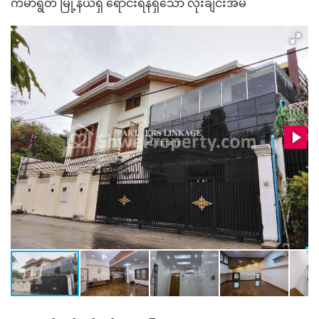
ကမာရွတ် မြို့နယ်ရှိ ရောင်းရန်ရှိသော လုံးချင်းအိမ်