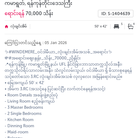
ကမာရွတ်, ရန်ကုန်တိုင်းဒေသကြီး
ရောင်းရန်
70,000 သိန်း
ID: S-1404639
5
4
လုံးချင်းအိမ်
50' x 42'
ကြော်ငြာတင်သည့်နေ့ : 05 Jan 2026
✨#WINDEMERE_ဝင်ဒါမီယာ_လုံးချင်းအိမ်အသစ်_အရောင်း✨
💸#အရောင်းဈေးနှုန်း_သိန်း_70000_ညှိနှိုင်း
📍ရန်ကုန်မြို့၊ ကမာရွတ်မြို့နယ်၊ UFL နိုင်ငံခြားဘာသာတက္ကသိုလ်အနီး၊
တက္ကသိုလ်ရိပ်သာလမ်းအနီး၊ သံလွင်လမ်းသွယ်၊ ဝင်ဒါမီယာ ရှိ မိသားစုနေရန်
သင့်တော်သော 3.RC လုံးချင်းအိမ်အသစ် လှလှလေး အမြန်ရောင်းမည်။
• မြေအကျယ် 50' × 42'
• အိမ်က 3.RC (အသင့်နေ ပြင်ဆင်ပြီး လက်တင်နေရန်အသင့်)
• Room Details အခန်းဖွဲ့စည်းပုံ
- Living Room ဧည့်ခန်းကျယ်
- 3 Master Bedrooms
- 2 Single Bedrooms
- Kitchen Room
- Dinning Room
- Maid-room