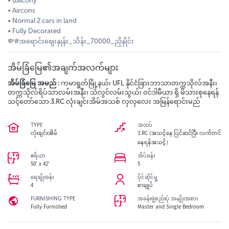
• Balcony
• Aircons
• Normal 2 cars in land
• Fully Decorated
💸#အရောင်းဈေးနှုန်း_သိန်း_70000_ညှိနှိုင်း
အိမ်ခြံမြေ၏အချက်အလက်များ
အိမ်ခြံမြေ အမည် :
ကမာရွတ်မြို့နယ်၊ UFL နိုင်ငံခြားဘာသာတက္ကသိုလ်အနီး၊
တက္ကသိုလ်ရိပ်သာလမ်းအနီး၊ သံလွင်လမ်းသွယ်၊ ဝင်ဒါမီယာ ရှိ မိသားစုနေရန်
သင့်တော်သော 3.RC လုံးချင်းအိမ်အသစ် လှလှလေး အမြန်ရောင်းမည်
TYPE
အထပ်
လုံးချင်းအိမ်
3.RC (အသင့်နေ ပြင်ဆင်ပြီး လက်တင်
နေရန်အသင့်)
ဧရိယာ
အိပ်ခန်း
50' x 42'
5
ရေချိုးခန်း
ပိုင်ဆိုင်မှု့
4
စာချုပ်
FURNISHING TYPE
အခန်းဖွဲ့စည်းပုံ အမျိုးအစား
Fully Furnished
Master and Single Bedroom