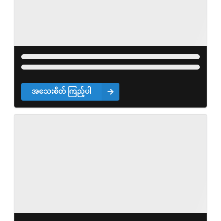
အသေးစိတ် ကြည့်ပါ