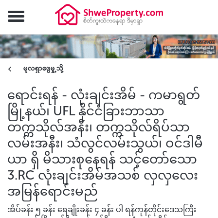
မူလရှာဖွေမှု့သို့
ရောင်းရန် - လုံးချင်းအိမ် - ကမာရွတ်
မြို့နယ်၊ UFL နိုင်ငံခြားဘာသာ
တက္ကသိုလ်အနီး၊ တက္ကသိုလ်ရိပ်သာ
လမ်းအနီး၊ သံလွင်လမ်းသွယ်၊ ဝင်ဒါမီ
ယာ ရှိ မိသားစုနေရန် သင့်တော်သော
3.RC လုံးချင်းအိမ်အသစ် လှလှလေး
အမြန်ရောင်းမည်
အိပ်ခန်း ၅ ခန်း ရေချိုးခန်း ၄ ခန်း ပါ ရန်ကုန်တိုင်းဒေသကြီး