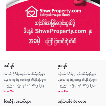
ဝယ်ရန်
ငှားရန်
ရန်ကုန်တိုင်းရှိ ရောင်းရန် အိမ်ခြံမြေများ
ရန်ကုန်တိုင်းရှိ ငှားရန် အိမ်ခြံမြေများ
မန္တလေးတိုင်းရှိ ရောင်းရန် အိမ်ခြံမြေများ
မန္တလေးတိုင်းရှိ ငှားရန် အိမ်ခြံမြေများ
နေပြည်တော်ရှိ ရောင်းရန် အိမ်ခြံမြေများ
နေပြည်တော်ရှိ ငှားရန် အိမ်ခြံမြေများ
View More
View More
စီမံကိန်း အသစ်များ
အခြားအိမ်ခြံမြေများ