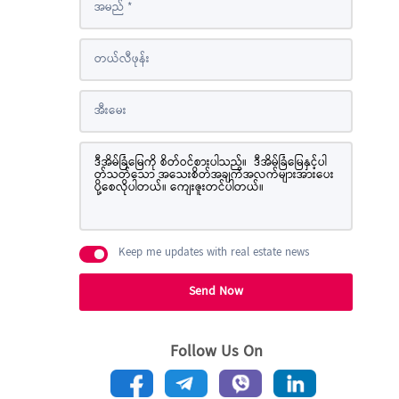
Keep me updates with real estate news
Send Now
Follow Us On