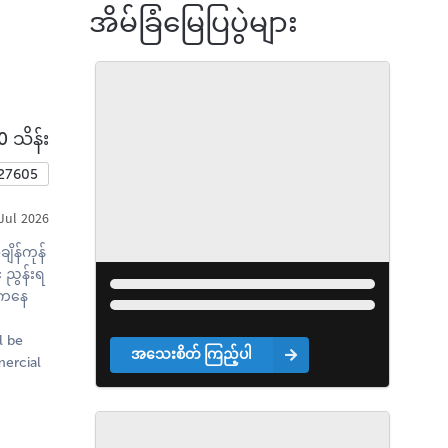
အိမ်ခြံမြေပြပွဲများ
0 သိန်း
427605
Jul 2026
ျိန်ကုန်
 ညွန်းရ
e ကနေ
l be
အသေးစိတ် ကြည့်ပါ
mercial