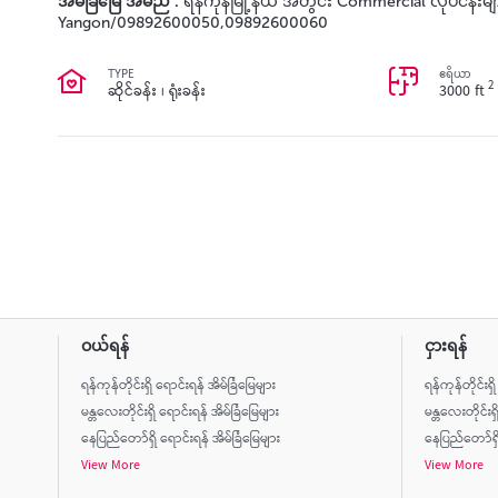
အိမ်ခြံမြေ အမည် :
ရန်ကုန်မြို့နယ် အတွင်း Commercial လုပ်ငန်းမျ
Yangon/09892600050,09892600060
TYPE
ဧရိယာ
2
ဆိုင်ခန်း ၊ ရုံးခန်း
3000 ft
ဝယ်ရန်
ငှားရန်
ရန်ကုန်တိုင်းရှိ ရောင်းရန် အိမ်ခြံမြေများ
ရန်ကုန်တိုင်းရှ
မန္တလေးတိုင်းရှိ ရောင်းရန် အိမ်ခြံမြေများ
မန္တလေးတိုင်းရှ
နေပြည်တော်ရှိ ရောင်းရန် အိမ်ခြံမြေများ
နေပြည်တော်ရှိ 
View More
View More