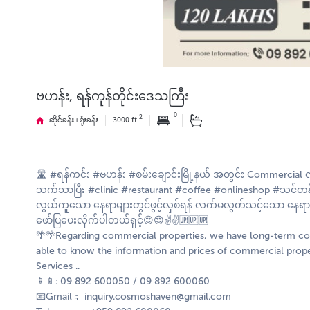
ဗဟန်း, ရန်ကုန်တိုင်းဒေသကြီး
0
2
ဆိုင်ခန်း ၊ ရုံးခန်း
3000 ft
🛣 #ရန်ကင်း #ဗဟန်း #စမ်းချောင်းမြို့နယ် အတွင်း Commercial လုပ်
သက်သာပြီး #clinic #restaurant #coffee #onlineshop #သင်တန်း
လွယ်ကူသော နေရာများတွင်ဖွင့်လှစ်ရန် လက်မလွတ်သင့်သော နေရာကေ
ဖော်ပြပေးလိုက်ပါတယ်ရှင့်😍😍✌️✌️🆙️🆙️🆙️
🌴🌴Regarding commercial properties, we have long-term coo
able to know the information and prices of commercial prop
Services ..
📱📱: 09 892 600050 / 09 892 600060
📧Gmail； inquiry.cosmoshaven@gmail.com