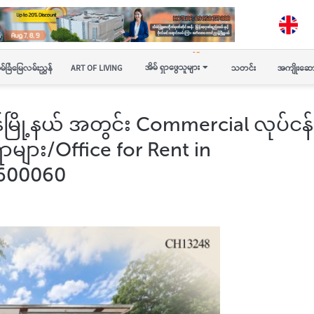
အိမ် ရှာဖွေသူများ
မ်ခြံမြေလမ်းညွှန်
ART OF LIVING
သတင်း
အကျိုးဆော
န်ကုန်မြို့နယ် အတွင်း Commercial လုပ်ငန်
ာများ/Office for Rent in
600060