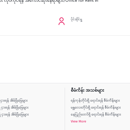
ား လုပ်ကိုင်ရန် အကောင်ဆုံးနေရာများ/Office for Rent in
ပိုင်ဆိုင်မှု့
စီမံကိန်း အသစ်များ
ိ ငှားရန် အိမ်ခြံမြေများ
ရန်ကုန်တိုင်းရှိ ရောင်းရန် စီမံကိန်းများ
ိ ငှားရန် အိမ်ခြံမြေများ
မန္တလေးတိုင်းရှိ ရောင်းရန် စီမံကိန်းများ
ငှားရန် အိမ်ခြံမြေများ
နေပြည်တော်ရှိ ရောင်းရန် စီမံကိန်းများ
View More