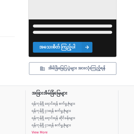
အသေးစိတ် ကြည့်ပါ
အိမ်ခြံမြေပြပွဲများ အားလုံးကြည့်ရန်
အခြားအိမ်ခြံမြေများ
ရန်ကုန်ရှိ ရောင်းရန် စက်မှု့ဇုံများ
ရန်ကုန်ရှိ ငှားရန် စက်မှု့ဇုံများ
ရန်ကုန်ရှိ ရောင်းရန် ဆိုင်ခန်းများ
ရန်ကုန်ရှိ ငှားရန် စက်မှု့ဇုံများ
View More