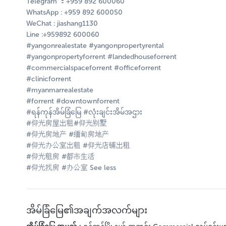
Telegram ：+959 892 600060
WhatsApp : +959 892 600050
WeChat : jiashang1130
Line :+959892 600060
#yangonrealestate #yangonpropertyrental
#yangonpropertyforrent #landedhouseforrent
#commercialspaceforrent #officeforrent
#clinicforrent
#myanmarrealestate
#forrent #downtownforrent
#ရန်ကုန်အိမ်ခြံမြေ #လုံးချင်းအိမ်အဌား
#仰光房屋出租#仰光别墅
#仰光房地产 #缅甸房地产
#仰光办公室出租 #仰光店铺出租
#仰光租房 #都市生活
#仰光找房 #办公室 See less
အိမ်ခြံမြေ၏အချက်အလက်များ