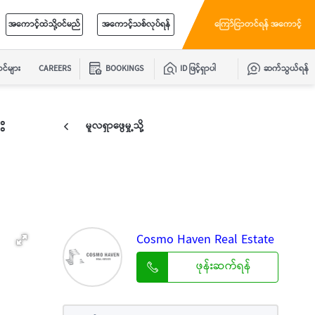
အကောင့်ထဲသို့ဝင်မည်
အကောင့်သစ်လုပ်ရန်
ကြော်ငြာတင်ရန် အကောင့်
င်များ
CAREERS
BOOKINGS
ID ဖြင့်ရှာပါ
ဆက်သွယ်ရန်
း
မူလရှာဖွေမှု့သို့
Cosmo Haven Real Estate
ဖုန်းဆက်ရန်