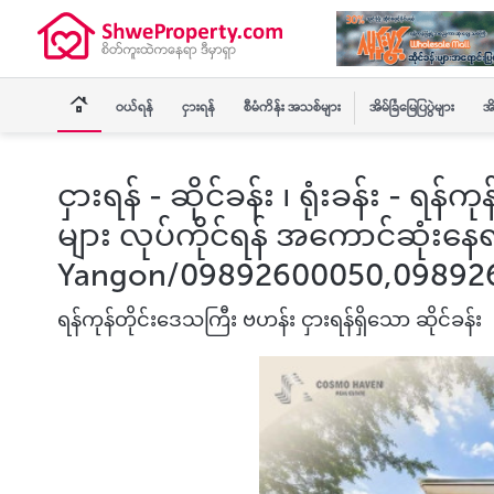
ဝယ်ရန်
ငှားရန်
စီမံကိန်း အသစ်များ
အိမ်ခြံမြေပြပွဲများ
အိ
ငှားရန် - ဆိုင်ခန်း ၊ ရုံးခန်း - ရ
များ လုပ်ကိုင်ရန် အကောင်ဆုံးနေရ
Yangon/09892600050,09892
ရန်ကုန်တိုင်းဒေသကြီး ဗဟန်း ငှားရန်ရှိသော ဆိုင်ခန်း