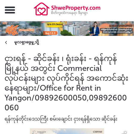
မူလရှာဖွေမှု့သို့
ငှားရန် - ဆိုင်ခန်း ၊ ရုံးခန်း - ရန်ကုန်
မြို့နယ် အတွင်း Commercial
လုပ်ငန်းများ လုပ်ကိုင်ရန် အကောင်ဆုံး
နေရာများ/Office for Rent in
Yangon/09892600050,09892600
060
ရန်ကုန်တိုင်းဒေသကြီး စမ်းချောင်း ငှားရန်ရှိသော ဆိုင်ခန်း