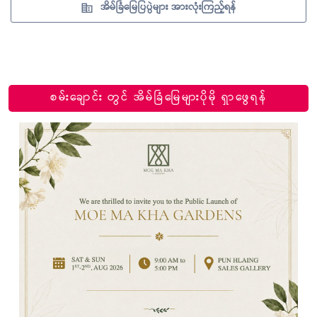
အိမ်ခြံမြေပြပွဲများ အားလုံးကြည့်ရန်
စမ်းချောင်း တွင် အိမ်ခြံမြေများပိုမို ရှာဖွေရန်