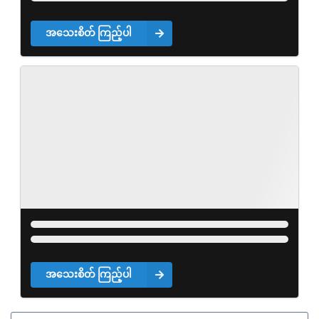
အသေးစိတ် ကြည့်ပါ
အသေးစိတ် ကြည့်ပါ