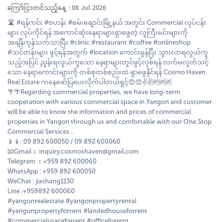
ကြော်ငြာတင်သည့်နေ့ : 08 Jul 2026
🛣 #ရန်ကင်း #ဗဟန်း #စမ်းချောင်းမြို့နယ် အတွင်း Commercial လုပ်ငန်း
များ လုပ်ကိုင်ရန် အကောင်ဆုံးနေရာများရှာဖွေတဲ့ လူကြီးမင်းများကို
အချိန်ကုန်သက်သာပြီး #clinic #restaurant #coffee #onlineshop
#သင်တန်းများ ဖွင့်ရန်အတွက် #location ကောင်းမွန်ပြီး သွားလာရလွယ်ကူ
သည့်အပြင် ညွန်းရလွယ်ကူသော နေရာများတွင်ဖွင့်လှစ်ရန် လက်မလွတ်သင့်
သော နေရာကောင်းများကို တစ်စုတစ်စည်းထဲ ရှာဖွေနိုင်ရန် Cosmo Haven
Real Estate ကနေဖော်ပြပေးလိုက်ပါတယ်ရှင့်😍😍✌️✌️🆙️🆙️🆙️
🌴🌴Regarding commercial properties, we have long-term
cooperation with various commercial space in Yangon and customer
will be able to know the information and prices of commercial
properties in Yangon through us and comfortable with our One Stop
Commercial Services ..
📱📱: 09 892 600050 / 09 892 600060
📧Gmail； inquiry.cosmoshaven@gmail.com
Telegram ：+959 892 600060
WhatsApp : +959 892 600050
WeChat : jiashang1130
Line :+959892 600060
#yangonrealestate #yangonpropertyrental
#yangonpropertyforrent #landedhouseforrent
#commercialspaceforrent #officeforrent