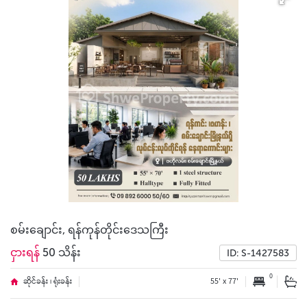
စမ်းချောင်း, ရန်ကုန်တိုင်းဒေသကြီး
ငှားရန်
50 သိန်း
ID: S-1427583
0
ဆိုင်ခန်း ၊ ရုံးခန်း
55' x 77'